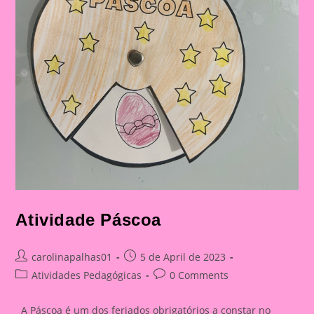
Atividade Páscoa
Post
Post
carolinapalhas01
5 de April de 2023
author:
published:
Post
Post
Atividades Pedagógicas
0 Comments
category:
comments:
A Páscoa é um dos feriados obrigatórios a constar no