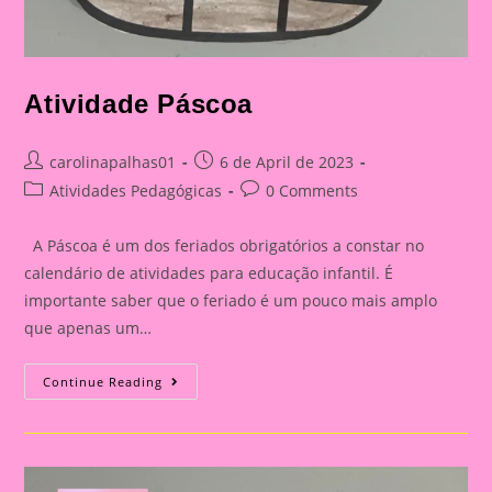
Atividade Páscoa
Post
Post
carolinapalhas01
6 de April de 2023
author:
published:
Post
Post
Atividades Pedagógicas
0 Comments
category:
comments:
A Páscoa é um dos feriados obrigatórios a constar no
calendário de atividades para educação infantil. É
importante saber que o feriado é um pouco mais amplo
que apenas um…
Atividade
Continue Reading
Páscoa