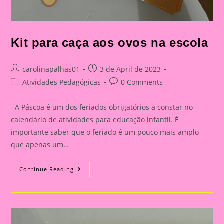
Kit para caça aos ovos na escola
Post
Post
carolinapalhas01
3 de April de 2023
author:
published:
Post
Post
Atividades Pedagógicas
0 Comments
category:
comments:
A Páscoa é um dos feriados obrigatórios a constar no
calendário de atividades para educação infantil. É
importante saber que o feriado é um pouco mais amplo
que apenas um…
Kit
Continue Reading
Para
Caça
Aos
Ovos
Na
Escola