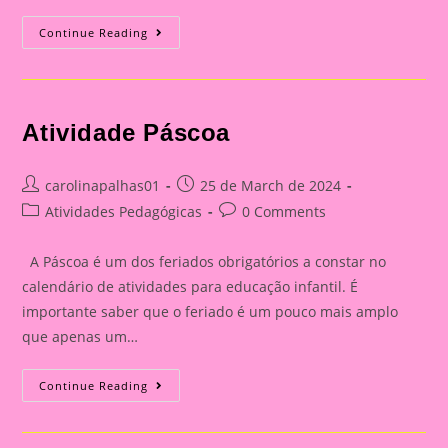
Atividade
Continue Reading
Páscoa
Atividade Páscoa
Post
Post
carolinapalhas01
25 de March de 2024
author:
published:
Post
Post
Atividades Pedagógicas
0 Comments
category:
comments:
A Páscoa é um dos feriados obrigatórios a constar no
calendário de atividades para educação infantil. É
importante saber que o feriado é um pouco mais amplo
que apenas um…
Atividade
Continue Reading
Páscoa