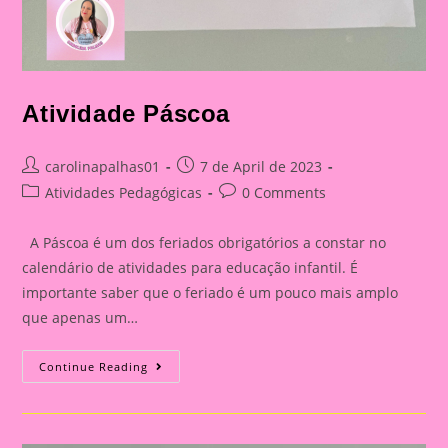
Atividade Páscoa
Post
Post
carolinapalhas01
7 de April de 2023
author:
published:
Post
Post
Atividades Pedagógicas
0 Comments
category:
comments:
A Páscoa é um dos feriados obrigatórios a constar no
calendário de atividades para educação infantil. É
importante saber que o feriado é um pouco mais amplo
que apenas um…
Atividade
Continue Reading
Páscoa