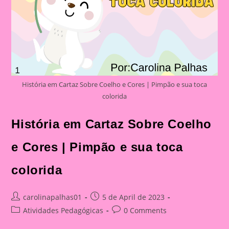
História em Cartaz Sobre Coelho e Cores | Pimpão e sua toca
colorida
História em Cartaz Sobre Coelho
e Cores | Pimpão e sua toca
colorida
Post
Post
carolinapalhas01
5 de April de 2023
author:
published:
Post
Post
Atividades Pedagógicas
0 Comments
category:
comments: