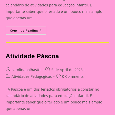
calendário de atividades para educação infantil. É
importante saber que o feriado é um pouco mais amplo
que apenas um…
Atividade
Continue Reading
Páscoa
Atividade Páscoa
Post
Post
carolinapalhas01
5 de April de 2023
author:
published:
Post
Post
Atividades Pedagógicas
0 Comments
category:
comments:
A Páscoa é um dos feriados obrigatórios a constar no
calendário de atividades para educação infantil. É
importante saber que o feriado é um pouco mais amplo
que apenas um…