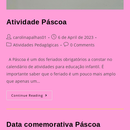
Atividade Páscoa
Post
Post
carolinapalhas01
6 de April de 2023
author:
published:
Post
Post
Atividades Pedagógicas
0 Comments
category:
comments:
A Páscoa é um dos feriados obrigatórios a constar no
calendário de atividades para educação infantil. É
importante saber que o feriado é um pouco mais amplo
que apenas um…
Atividade
Continue Reading
Páscoa
Data comemorativa Páscoa