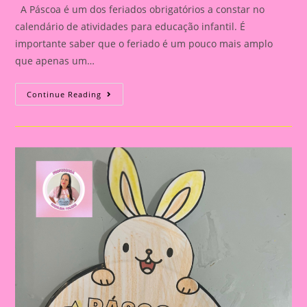
A Páscoa é um dos feriados obrigatórios a constar no
calendário de atividades para educação infantil. É
importante saber que o feriado é um pouco mais amplo
que apenas um…
História
Continue Reading
Em
Cartaz
Sobre
Coelho
E
Cores
|
Pimpão
E
Sua
Toca
Colorida