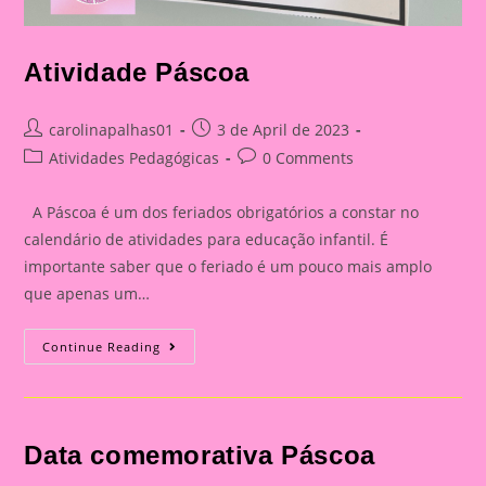
Atividade Páscoa
Post
Post
carolinapalhas01
3 de April de 2023
author:
published:
Post
Post
Atividades Pedagógicas
0 Comments
category:
comments:
A Páscoa é um dos feriados obrigatórios a constar no
calendário de atividades para educação infantil. É
importante saber que o feriado é um pouco mais amplo
que apenas um…
Atividade
Continue Reading
Páscoa
Data comemorativa Páscoa