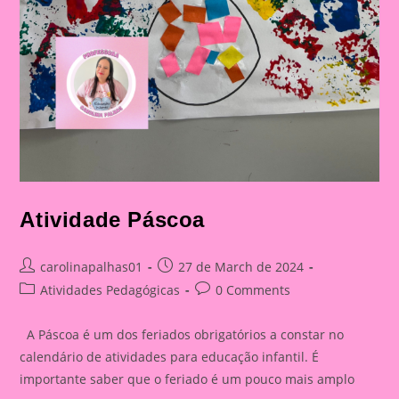
Atividade Páscoa
Post
Post
carolinapalhas01
27 de March de 2024
author:
published:
Post
Post
Atividades Pedagógicas
0 Comments
category:
comments:
A Páscoa é um dos feriados obrigatórios a constar no
calendário de atividades para educação infantil. É
importante saber que o feriado é um pouco mais amplo