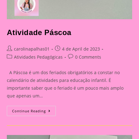
Atividade Páscoa
Post
Post
carolinapalhas01
4 de April de 2023
author:
published:
Post
Post
Atividades Pedagógicas
0 Comments
category:
comments:
A Páscoa é um dos feriados obrigatórios a constar no
calendário de atividades para educação infantil. É
importante saber que o feriado é um pouco mais amplo
que apenas um…
Atividade
Continue Reading
Páscoa