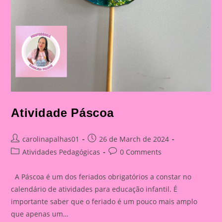
Atividade Páscoa
Post
Post
carolinapalhas01
26 de March de 2024
author:
published:
Post
Post
Atividades Pedagógicas
0 Comments
category:
comments:
A Páscoa é um dos feriados obrigatórios a constar no
calendário de atividades para educação infantil. É
importante saber que o feriado é um pouco mais amplo
que apenas um…