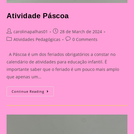
Atividade Páscoa
Post
Post
carolinapalhas01
28 de March de 2024
author:
published:
Post
Post
Atividades Pedagógicas
0 Comments
category:
comments:
A Páscoa é um dos feriados obrigatórios a constar no
calendário de atividades para educação infantil. É
importante saber que o feriado é um pouco mais amplo
que apenas um…
Atividade
Continue Reading
Páscoa