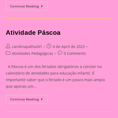
Atividade
Continue Reading
Páscoa
Atividade Páscoa
Post
Post
carolinapalhas01
4 de April de 2023
author:
published:
Post
Post
Atividades Pedagógicas
0 Comments
category:
comments:
A Páscoa é um dos feriados obrigatórios a constar no
calendário de atividades para educação infantil. É
importante saber que o feriado é um pouco mais amplo
que apenas um…
Atividade
Continue Reading
Páscoa