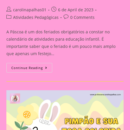
Post
Post
carolinapalhas01
6 de April de 2023
author:
published:
Post
Post
Atividades Pedagógicas
0 Comments
category:
comments:
A Páscoa é um dos feriados obrigatórios a constar no
calendário de atividades para educação infantil. É
importante saber que o feriado é um pouco mais amplo
que apenas um festejo…
Data
Continue Reading
Comemorativa
Páscoa