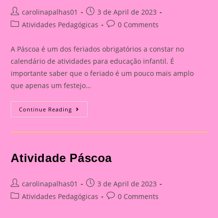
Post
Post
carolinapalhas01
3 de April de 2023
author:
published:
Post
Post
Atividades Pedagógicas
0 Comments
category:
comments:
A Páscoa é um dos feriados obrigatórios a constar no
calendário de atividades para educação infantil. É
importante saber que o feriado é um pouco mais amplo
que apenas um festejo…
Data
Continue Reading
Comemorativa
Páscoa
Atividade Páscoa
Post
Post
carolinapalhas01
3 de April de 2023
author:
published:
Post
Post
Atividades Pedagógicas
0 Comments
category:
comments: