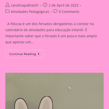
Post
Post
carolinapalhas01
2 de April de 2023
author:
published:
Post
Post
Atividades Pedagógicas
0 Comments
category:
comments:
A Páscoa é um dos feriados obrigatórios a constar no
calendário de atividades para educação infantil. É
importante saber que o feriado é um pouco mais amplo
que apenas um…
Planejamento
Continue Reading
Páscoa
Para
A
Pré-
Escola
De
Acordo
Com
A
BNCC