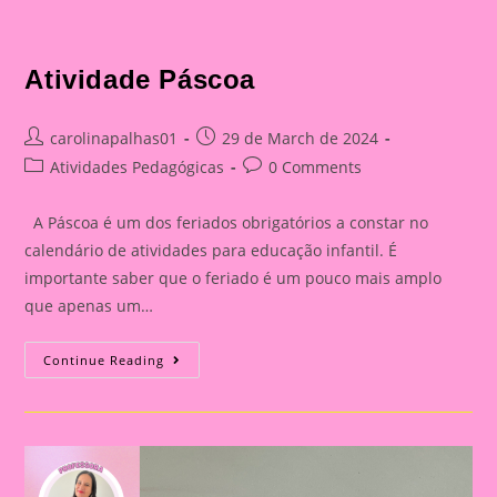
Atividade Páscoa
Post
Post
carolinapalhas01
29 de March de 2024
author:
published:
Post
Post
Atividades Pedagógicas
0 Comments
category:
comments:
A Páscoa é um dos feriados obrigatórios a constar no
calendário de atividades para educação infantil. É
importante saber que o feriado é um pouco mais amplo
que apenas um…
Atividade
Continue Reading
Páscoa