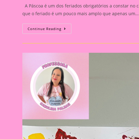
A Páscoa é um dos feriados obrigatórios a constar no c
que o feriado é um pouco mais amplo que apenas um…
Atividade
Continue Reading
Páscoa