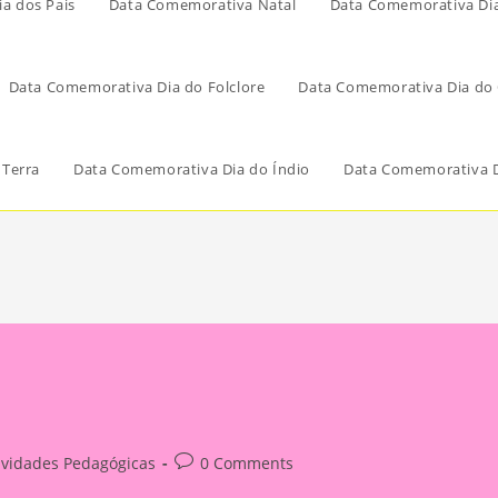
a dos Pais
Data Comemorativa Natal
Data Comemorativa Di
Data Comemorativa Dia do Folclore
Data Comemorativa Dia do 
 Terra
Data Comemorativa Dia do Índio
Data Comemorativa D
Post
ividades Pedagógicas
0 Comments
ry:
comments: