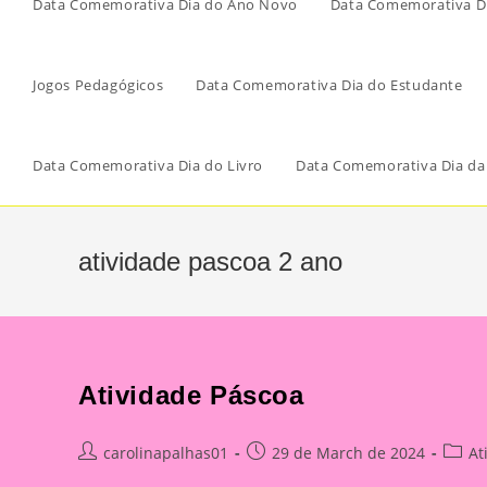
Data Comemorativa Dia do Ano Novo
Data Comemorativa Di
Jogos Pedagógicos
Data Comemorativa Dia do Estudante
Data Comemorativa Dia do Livro
Data Comemorativa Dia da
atividade pascoa 2 ano
Atividade Páscoa
Post
Post
Post
carolinapalhas01
29 de March de 2024
At
author:
published:
catego