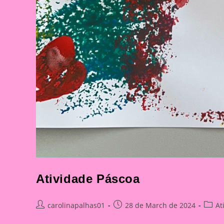
Atividade Páscoa
Post
Post
Post
carolinapalhas01
28 de March de 2024
At
author:
published:
catego