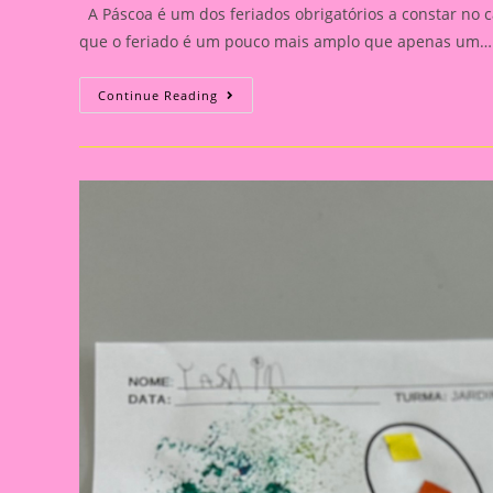
A Páscoa é um dos feriados obrigatórios a constar no c
que o feriado é um pouco mais amplo que apenas um…
Atividade
Continue Reading
Páscoa