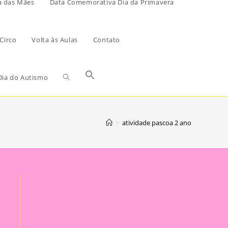
a das Mães
Data Comemorativa Dia da Primavera
Circo
Volta às Aulas
Contato
ia do Autismo
>
atividade pascoa 2 ano