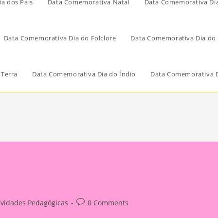
a dos Pais
Data Comemorativa Natal
Data Comemorativa Di
Data Comemorativa Dia do Folclore
Data Comemorativa Dia do 
 Terra
Data Comemorativa Dia do Índio
Data Comemorativa D
Post
ividades Pedagógicas
0 Comments
ry:
comments: