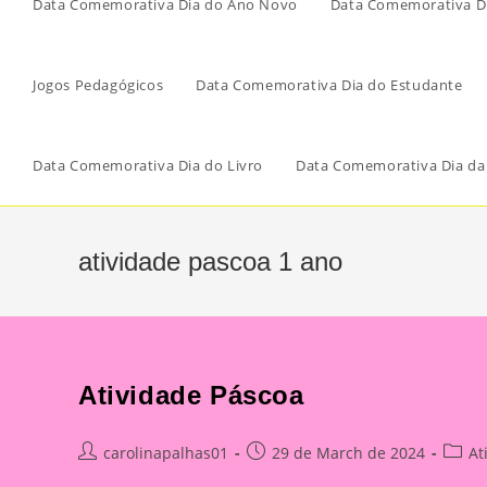
Data Comemorativa Dia do Ano Novo
Data Comemorativa Di
Jogos Pedagógicos
Data Comemorativa Dia do Estudante
Data Comemorativa Dia do Livro
Data Comemorativa Dia da
atividade pascoa 1 ano
Atividade Páscoa
Post
Post
Post
carolinapalhas01
29 de March de 2024
At
author:
published:
catego