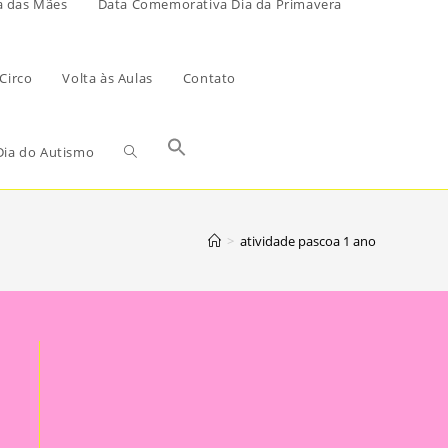
a das Mães
Data Comemorativa Dia da Primavera
Circo
Volta às Aulas
Contato
ia do Autismo
>
atividade pascoa 1 ano