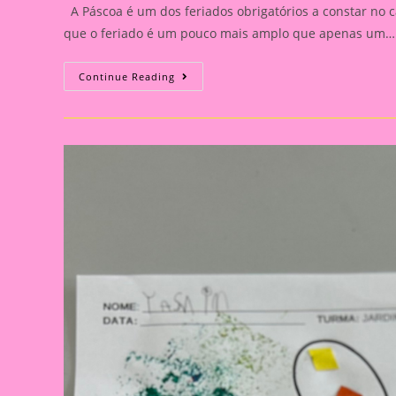
A Páscoa é um dos feriados obrigatórios a constar no c
que o feriado é um pouco mais amplo que apenas um…
Atividade
Continue Reading
Páscoa