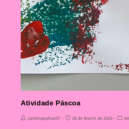
Atividade Páscoa
Post
Post
Post
carolinapalhas01
28 de March de 2024
At
author:
published:
catego