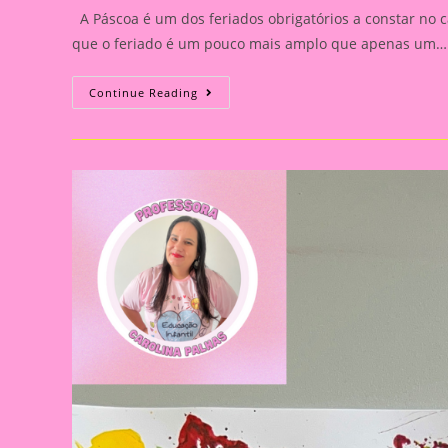
A Páscoa é um dos feriados obrigatórios a constar no c
que o feriado é um pouco mais amplo que apenas um…
Atividade
Continue Reading
Páscoa