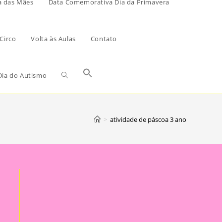
a das Mães
Data Comemorativa Dia da Primavera
Circo
Volta às Aulas
Contato
ia do Autismo
>
atividade de páscoa 3 ano