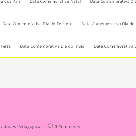
a dos Pais
Data Comemorativa Natal
Data Comemorativa Di
Data Comemorativa Dia do Folclore
Data Comemorativa Dia do 
 Terra
Data Comemorativa Dia do Índio
Data Comemorativa D
Post
ividades Pedagógicas
0 Comments
ry:
comments: