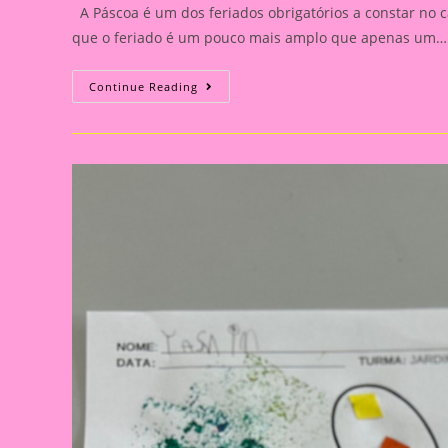
A Páscoa é um dos feriados obrigatórios a constar no c
que o feriado é um pouco mais amplo que apenas um…
Atividade
Continue Reading
Páscoa