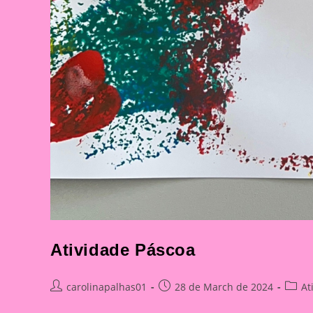
Atividade Páscoa
Post
Post
Post
carolinapalhas01
28 de March de 2024
At
author:
published:
catego