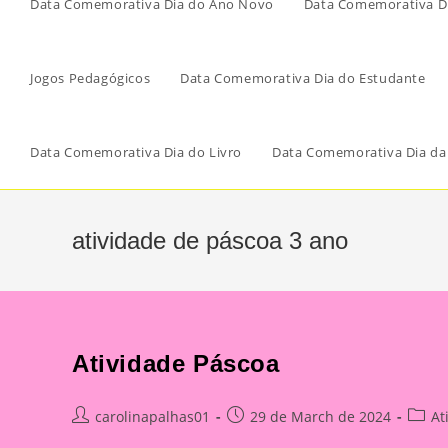
Data Comemorativa Dia do Ano Novo
Data Comemorativa Di
Jogos Pedagógicos
Data Comemorativa Dia do Estudante
Data Comemorativa Dia do Livro
Data Comemorativa Dia da
atividade de páscoa 3 ano
Atividade Páscoa
Post
Post
Post
carolinapalhas01
29 de March de 2024
At
author:
published:
catego