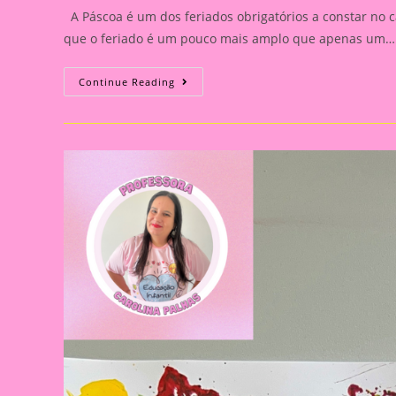
A Páscoa é um dos feriados obrigatórios a constar no c
que o feriado é um pouco mais amplo que apenas um…
Atividade
Continue Reading
Páscoa