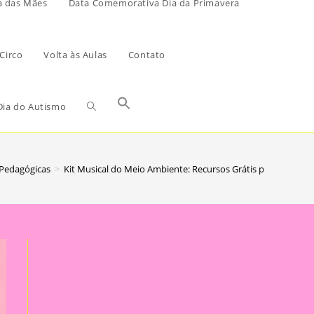
a das Mães
Data Comemorativa Dia da Primavera
Circo
Volta às Aulas
Contato
ia do Autismo
 Pedagógicas
>
Kit Musical do Meio Ambiente: Recursos Grátis para Profess