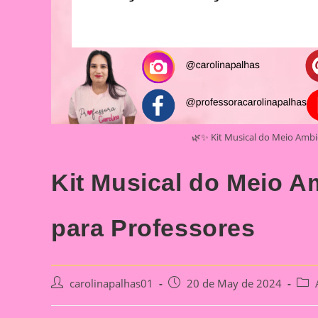
🌿✨ Kit Musical do Meio Ambie
Kit Musical do Meio A
para Professores
Post
Post
Post
carolinapalhas01
20 de May de 2024
author:
published:
cate