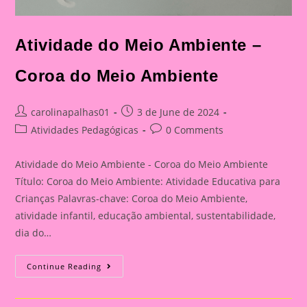
Atividade do Meio Ambiente –
Coroa do Meio Ambiente
Post
Post
carolinapalhas01
3 de June de 2024
author:
published:
Post
Post
Atividades Pedagógicas
0 Comments
category:
comments:
Atividade do Meio Ambiente - Coroa do Meio Ambiente
Título: Coroa do Meio Ambiente: Atividade Educativa para
Crianças Palavras-chave: Coroa do Meio Ambiente,
atividade infantil, educação ambiental, sustentabilidade,
dia do…
Atividade
Continue Reading
Do
Meio
Ambiente
–