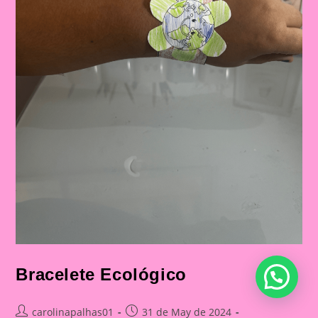
Bracelete Ecológico
Post
Post
carolinapalhas01
31 de May de 2024