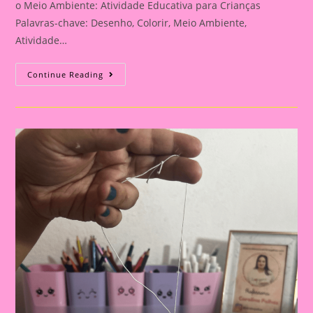
o Meio Ambiente: Atividade Educativa para Crianças
Palavras-chave: Desenho, Colorir, Meio Ambiente,
Atividade…
Atividade
Continue Reading
Do
Meio
Ambiente
–
Desenhando
E
Colorindo
Para
O
Meio
Ambiente