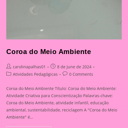
Coroa do Meio Ambiente
Post
Post
carolinapalhas01
8 de June de 2024
author:
published:
Post
Post
Atividades Pedagógicas
0 Comments
category:
comments:
Coroa do Meio Ambiente Título: Coroa do Meio Ambiente:
Atividade Criativa para Conscientização Palavras-chave:
Coroa do Meio Ambiente, atividade infantil, educação
ambiental, sustentabilidade, reciclagem A "Coroa do Meio
Ambiente" é…