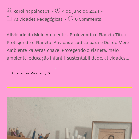
Post
Post
carolinapalhas01
4 de June de 2024
author:
published:
Post
Post
Atividades Pedagógicas
0 Comments
category:
comments:
Atividade do Meio Ambiente - Protegendo o Planeta Título:
Protegendo o Planeta: Atividade Lúdica para o Dia do Meio
Ambiente Palavras-chave: Protegendo o Planeta, meio
ambiente, educação infantil, sustentabilidade, atividades…
Atividade
Continue Reading
Do
Meio
Ambiente
–
Protegendo
O
Planeta