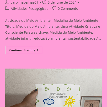
Post
Post
carolinapalhas01
5 de June de 2024
author:
published:
Post
Post
Atividades Pedagógicas
0 Comments
category:
comments:
Atividade do Meio Ambiente - Medalha do Meio Ambiente
Título: Medida do Meio Ambiente: Uma Atividade Criativa e
Consciente Palavras-chave: Medida do Meio Ambiente,
atividade infantil, educação ambiental, sustentabilidade A…
Atividade
Continue Reading
Do
Meio
Ambiente
–
Medalha
Do
Meio
Ambiente