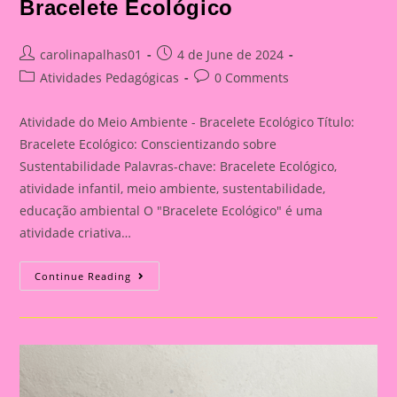
Bracelete Ecológico
Post
Post
carolinapalhas01
4 de June de 2024
author:
published:
Post
Post
Atividades Pedagógicas
0 Comments
category:
comments:
Atividade do Meio Ambiente - Bracelete Ecológico Título:
Bracelete Ecológico: Conscientizando sobre
Sustentabilidade Palavras-chave: Bracelete Ecológico,
atividade infantil, meio ambiente, sustentabilidade,
educação ambiental O "Bracelete Ecológico" é uma
atividade criativa…
Atividade
Continue Reading
Do
Meio
Ambiente
–
Bracelete
Ecológico