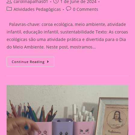
Post
Post
carolinapalhas01
1 de June de 2024
author:
published:
Post
Post
Atividades Pedagógicas
0 Comments
category:
comments:
Palavras-chave: coroa ecológica, meio ambiente, atividade
infantil, educação infantil, sustentabilidade Texto: As coroas
ecológicas são uma atividade prática e divertida para o Dia
do Meio Ambiente. Neste post, mostramos…
Post
Continue Reading
23:
Coroa|Crie
Coroas
Ecológicas
Para
O
Dia
Do
Meio
Ambiente