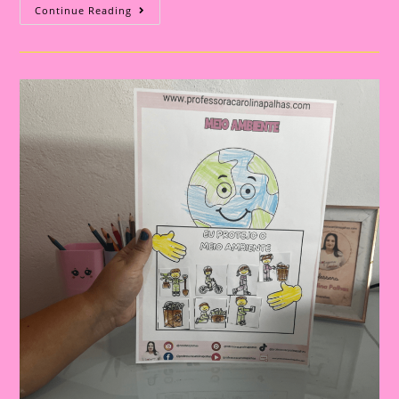
Post
Continue Reading
7:
Atividade
Do
Meio
Ambiente
–
O
Protetor
Do
Meio
Ambiente