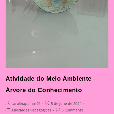
Atividade do Meio Ambiente –
Árvore do Conhecimento
Post
Post
carolinapalhas01
5 de June de 2024
author:
published:
Post
Post
Atividades Pedagógicas
0 Comments