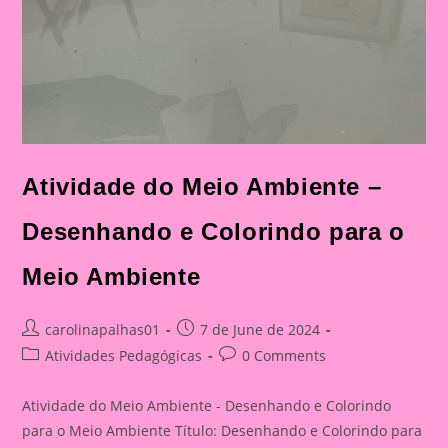
Atividade do Meio Ambiente –
Desenhando e Colorindo para o
Meio Ambiente
Post
Post
carolinapalhas01
7 de June de 2024
author:
published:
Post
Post
Atividades Pedagógicas
0 Comments
category:
comments:
Atividade do Meio Ambiente - Desenhando e Colorindo
para o Meio Ambiente Título: Desenhando e Colorindo para