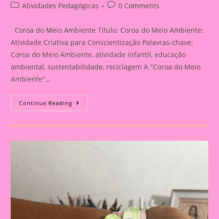
author:
published:
Post
Post
Atividades Pedagógicas
0 Comments
category:
comments:
Coroa do Meio Ambiente Título: Coroa do Meio Ambiente:
Atividade Criativa para Conscientização Palavras-chave:
Coroa do Meio Ambiente, atividade infantil, educação
ambiental, sustentabilidade, reciclagem A "Coroa do Meio
Ambiente"…
Coroa
Continue Reading
Do
Meio
Ambiente