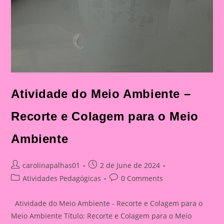
Atividade do Meio Ambiente –
Recorte e Colagem para o Meio
Ambiente
Post
Post
carolinapalhas01
2 de June de 2024
author:
published:
Post
Post
Atividades Pedagógicas
0 Comments
category:
comments:
Atividade do Meio Ambiente - Recorte e Colagem para o
Meio Ambiente Título: Recorte e Colagem para o Meio