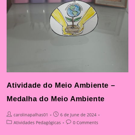
Atividade do Meio Ambiente –
Medalha do Meio Ambiente
Post
Post
carolinapalhas01
6 de June de 2024
author:
published:
Post
Post
Atividades Pedagógicas
0 Comments
category:
comments: