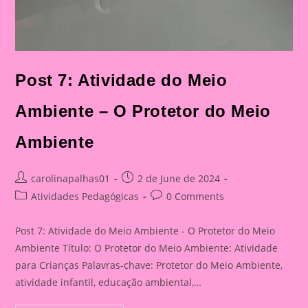
Post 7: Atividade do Meio
Ambiente – O Protetor do Meio
Ambiente
Post
Post
carolinapalhas01
2 de June de 2024
author:
published:
Post
Post
Atividades Pedagógicas
0 Comments
category:
comments:
Post 7: Atividade do Meio Ambiente - O Protetor do Meio
Ambiente Título: O Protetor do Meio Ambiente: Atividade
para Crianças Palavras-chave: Protetor do Meio Ambiente,
atividade infantil, educação ambiental,…