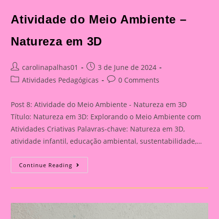
Atividade do Meio Ambiente –
Natureza em 3D
Post
Post
carolinapalhas01
3 de June de 2024
author:
published:
Post
Post
Atividades Pedagógicas
0 Comments
category:
comments:
Post 8: Atividade do Meio Ambiente - Natureza em 3D
Título: Natureza em 3D: Explorando o Meio Ambiente com
Atividades Criativas Palavras-chave: Natureza em 3D,
atividade infantil, educação ambiental, sustentabilidade,…
Atividade
Continue Reading
Do
Meio
Ambiente
–
Natureza
Em
3D