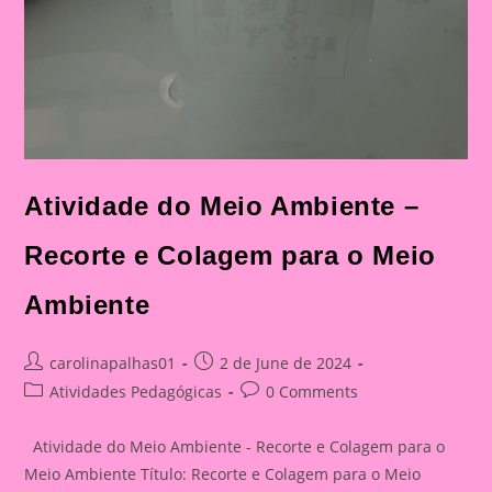
Atividade do Meio Ambiente –
Recorte e Colagem para o Meio
Ambiente
Post
Post
carolinapalhas01
2 de June de 2024
author:
published:
Post
Post
Atividades Pedagógicas
0 Comments
category:
comments:
Atividade do Meio Ambiente - Recorte e Colagem para o
Meio Ambiente Título: Recorte e Colagem para o Meio