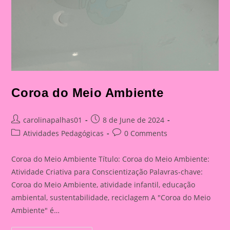
Coroa do Meio Ambiente
Post
Post
carolinapalhas01
8 de June de 2024
author:
published:
Post
Post
Atividades Pedagógicas
0 Comments
category:
comments:
Coroa do Meio Ambiente Título: Coroa do Meio Ambiente:
Atividade Criativa para Conscientização Palavras-chave:
Coroa do Meio Ambiente, atividade infantil, educação
ambiental, sustentabilidade, reciclagem A "Coroa do Meio
Ambiente" é…