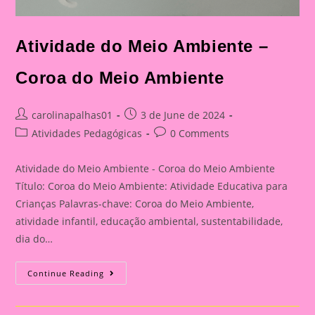
Atividade do Meio Ambiente –
Coroa do Meio Ambiente
Post
Post
carolinapalhas01
3 de June de 2024
author:
published:
Post
Post
Atividades Pedagógicas
0 Comments
category:
comments:
Atividade do Meio Ambiente - Coroa do Meio Ambiente
Título: Coroa do Meio Ambiente: Atividade Educativa para
Crianças Palavras-chave: Coroa do Meio Ambiente,
atividade infantil, educação ambiental, sustentabilidade,
dia do…
Atividade
Continue Reading
Do
Meio
Ambiente
–