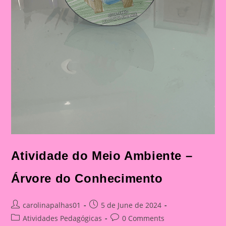
Atividade do Meio Ambiente –
Árvore do Conhecimento
Post
Post
carolinapalhas01
5 de June de 2024
author:
published:
Post
Post
Atividades Pedagógicas
0 Comments