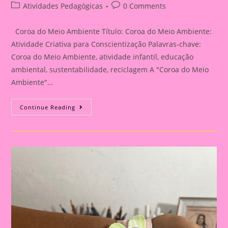
author:
published:
Post
Post
Atividades Pedagógicas
0 Comments
category:
comments:
Coroa do Meio Ambiente Título: Coroa do Meio Ambiente:
Atividade Criativa para Conscientização Palavras-chave:
Coroa do Meio Ambiente, atividade infantil, educação
ambiental, sustentabilidade, reciclagem A "Coroa do Meio
Ambiente"…
Coroa
Continue Reading
Do
Meio
Ambiente