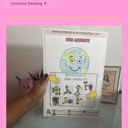
Post
Continue Reading
7:
Atividade
Do
Meio
Ambiente
–
O
Protetor
Do
Meio
Ambiente