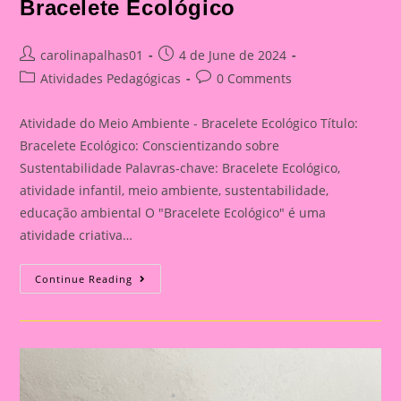
Bracelete Ecológico
Post
Post
carolinapalhas01
4 de June de 2024
author:
published:
Post
Post
Atividades Pedagógicas
0 Comments
category:
comments:
Atividade do Meio Ambiente - Bracelete Ecológico Título:
Bracelete Ecológico: Conscientizando sobre
Sustentabilidade Palavras-chave: Bracelete Ecológico,
atividade infantil, meio ambiente, sustentabilidade,
educação ambiental O "Bracelete Ecológico" é uma
atividade criativa…
Atividade
Continue Reading
Do
Meio
Ambiente
–
Bracelete
Ecológico