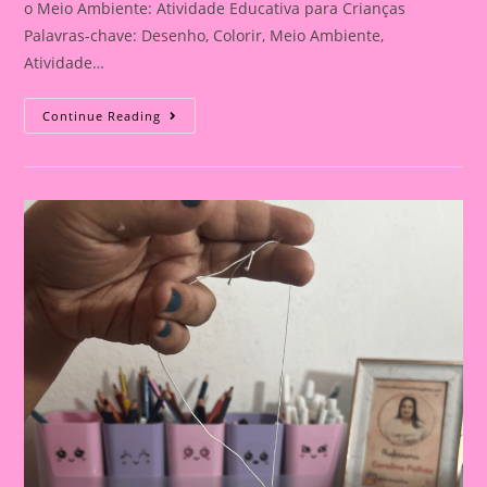
o Meio Ambiente: Atividade Educativa para Crianças
Palavras-chave: Desenho, Colorir, Meio Ambiente,
Atividade…
Atividade
Continue Reading
Do
Meio
Ambiente
–
Desenhando
E
Colorindo
Para
O
Meio
Ambiente