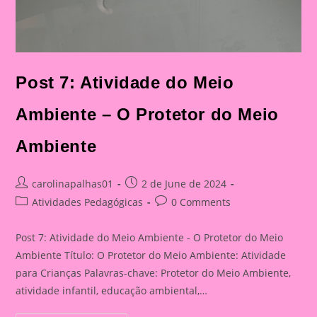
Post 7: Atividade do Meio
Ambiente – O Protetor do Meio
Ambiente
Post
Post
carolinapalhas01
2 de June de 2024
author:
published:
Post
Post
Atividades Pedagógicas
0 Comments
category:
comments:
Post 7: Atividade do Meio Ambiente - O Protetor do Meio
Ambiente Título: O Protetor do Meio Ambiente: Atividade
para Crianças Palavras-chave: Protetor do Meio Ambiente,
atividade infantil, educação ambiental,…