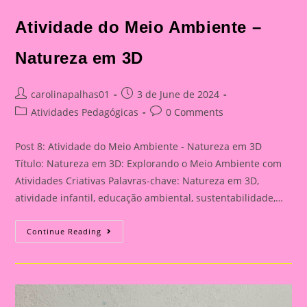
Atividade do Meio Ambiente –
Natureza em 3D
Post
Post
carolinapalhas01
3 de June de 2024
author:
published:
Post
Post
Atividades Pedagógicas
0 Comments
category:
comments:
Post 8: Atividade do Meio Ambiente - Natureza em 3D
Título: Natureza em 3D: Explorando o Meio Ambiente com
Atividades Criativas Palavras-chave: Natureza em 3D,
atividade infantil, educação ambiental, sustentabilidade,…
Atividade
Continue Reading
Do
Meio
Ambiente
–
Natureza
Em
3D