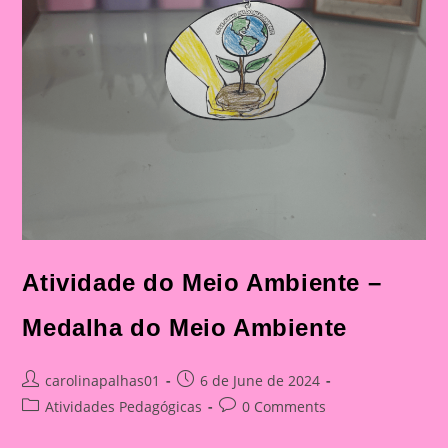
Atividade do Meio Ambiente –
Medalha do Meio Ambiente
Post
Post
carolinapalhas01
6 de June de 2024
author:
published:
Post
Post
Atividades Pedagógicas
0 Comments
category:
comments: