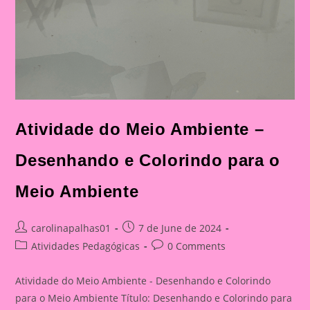
Atividade do Meio Ambiente –
Desenhando e Colorindo para o
Meio Ambiente
Post
Post
carolinapalhas01
7 de June de 2024
author:
published:
Post
Post
Atividades Pedagógicas
0 Comments
category:
comments:
Atividade do Meio Ambiente - Desenhando e Colorindo
para o Meio Ambiente Título: Desenhando e Colorindo para