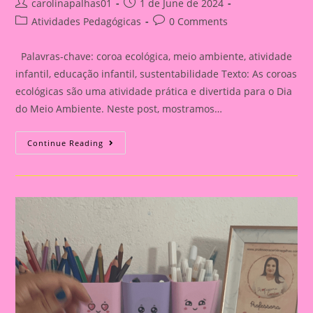
Post
Post
carolinapalhas01
1 de June de 2024
author:
published:
Post
Post
Atividades Pedagógicas
0 Comments
category:
comments:
Palavras-chave: coroa ecológica, meio ambiente, atividade
infantil, educação infantil, sustentabilidade Texto: As coroas
ecológicas são uma atividade prática e divertida para o Dia
do Meio Ambiente. Neste post, mostramos…
Post
Continue Reading
23:
Coroa|Crie
Coroas
Ecológicas
Para
O
Dia
Do
Meio
Ambiente