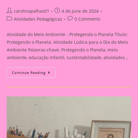
Post
Post
carolinapalhas01
4 de June de 2024
author:
published:
Post
Post
Atividades Pedagógicas
0 Comments
category:
comments:
Atividade do Meio Ambiente - Protegendo o Planeta Título:
Protegendo o Planeta: Atividade Lúdica para o Dia do Meio
Ambiente Palavras-chave: Protegendo o Planeta, meio
ambiente, educação infantil, sustentabilidade, atividades…
Atividade
Continue Reading
Do
Meio
Ambiente
–
Protegendo
O
Planeta