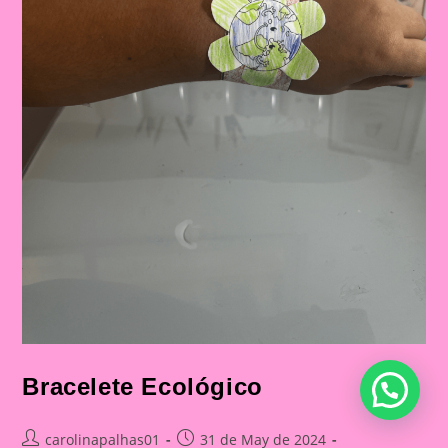
Bracelete Ecológico
Post
Post
carolinapalhas01
31 de May de 2024