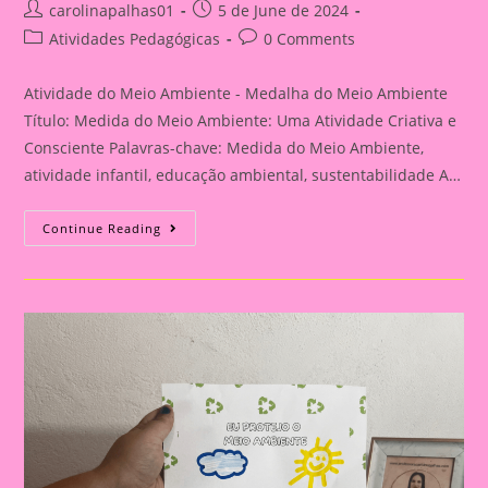
Post
Post
carolinapalhas01
5 de June de 2024
author:
published:
Post
Post
Atividades Pedagógicas
0 Comments
category:
comments:
Atividade do Meio Ambiente - Medalha do Meio Ambiente
Título: Medida do Meio Ambiente: Uma Atividade Criativa e
Consciente Palavras-chave: Medida do Meio Ambiente,
atividade infantil, educação ambiental, sustentabilidade A…
Atividade
Continue Reading
Do
Meio
Ambiente
–
Medalha
Do
Meio
Ambiente