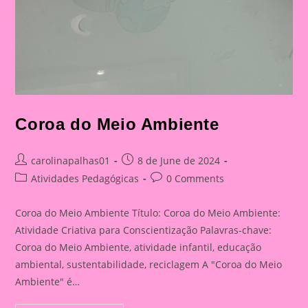
Coroa do Meio Ambiente
Post
Post
carolinapalhas01
8 de June de 2024
author:
published:
Post
Post
Atividades Pedagógicas
0 Comments
category:
comments:
Coroa do Meio Ambiente Título: Coroa do Meio Ambiente:
Atividade Criativa para Conscientização Palavras-chave:
Coroa do Meio Ambiente, atividade infantil, educação
ambiental, sustentabilidade, reciclagem A "Coroa do Meio
Ambiente" é…