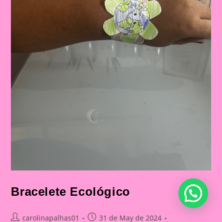
Bracelete Ecológico
Post
Post
carolinapalhas01
31 de May de 2024