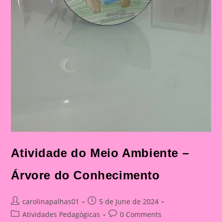
Atividade do Meio Ambiente –
Árvore do Conhecimento
Post
Post
carolinapalhas01
5 de June de 2024
author:
published:
Post
Post
Atividades Pedagógicas
0 Comments