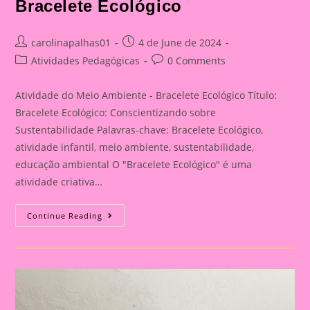
Bracelete Ecológico
Post
Post
carolinapalhas01
4 de June de 2024
author:
published:
Post
Post
Atividades Pedagógicas
0 Comments
category:
comments:
Atividade do Meio Ambiente - Bracelete Ecológico Título:
Bracelete Ecológico: Conscientizando sobre
Sustentabilidade Palavras-chave: Bracelete Ecológico,
atividade infantil, meio ambiente, sustentabilidade,
educação ambiental O "Bracelete Ecológico" é uma
atividade criativa…
Atividade
Continue Reading
Do
Meio
Ambiente
–
Bracelete
Ecológico