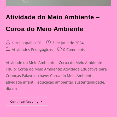
Atividade do Meio Ambiente –
Coroa do Meio Ambiente
Post
Post
carolinapalhas01
3 de June de 2024
author:
published:
Post
Post
Atividades Pedagógicas
0 Comments
category:
comments:
Atividade do Meio Ambiente - Coroa do Meio Ambiente
Título: Coroa do Meio Ambiente: Atividade Educativa para
Crianças Palavras-chave: Coroa do Meio Ambiente,
atividade infantil, educação ambiental, sustentabilidade,
dia do…
Atividade
Continue Reading
Do
Meio
Ambiente
–