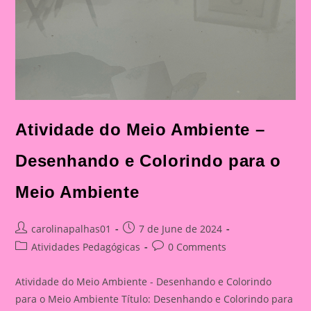
Atividade do Meio Ambiente –
Desenhando e Colorindo para o
Meio Ambiente
Post
Post
carolinapalhas01
7 de June de 2024
author:
published:
Post
Post
Atividades Pedagógicas
0 Comments
category:
comments:
Atividade do Meio Ambiente - Desenhando e Colorindo
para o Meio Ambiente Título: Desenhando e Colorindo para