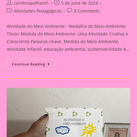
Post
Post
carolinapalhas01
5 de June de 2024
author:
published:
Post
Post
Atividades Pedagógicas
0 Comments
category:
comments:
Atividade do Meio Ambiente - Medalha do Meio Ambiente
Título: Medida do Meio Ambiente: Uma Atividade Criativa e
Consciente Palavras-chave: Medida do Meio Ambiente,
atividade infantil, educação ambiental, sustentabilidade A…
Atividade
Continue Reading
Do
Meio
Ambiente
–
Medalha
Do
Meio
Ambiente