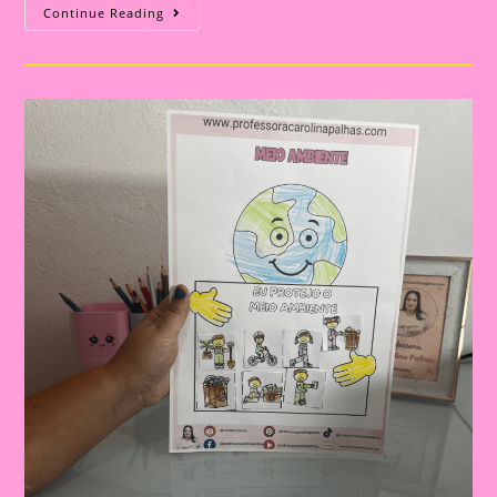
Post
Continue Reading
7:
Atividade
Do
Meio
Ambiente
–
O
Protetor
Do
Meio
Ambiente