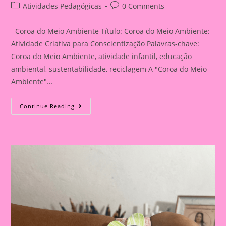
author:
published:
Post
Post
Atividades Pedagógicas
0 Comments
category:
comments:
Coroa do Meio Ambiente Título: Coroa do Meio Ambiente:
Atividade Criativa para Conscientização Palavras-chave:
Coroa do Meio Ambiente, atividade infantil, educação
ambiental, sustentabilidade, reciclagem A "Coroa do Meio
Ambiente"…
Coroa
Continue Reading
Do
Meio
Ambiente