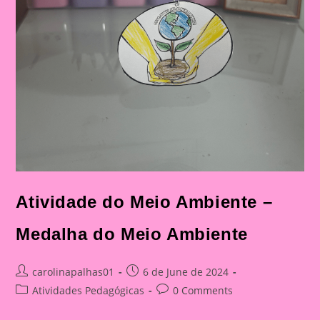
Atividade do Meio Ambiente –
Medalha do Meio Ambiente
Post
Post
carolinapalhas01
6 de June de 2024
author:
published:
Post
Post
Atividades Pedagógicas
0 Comments
category:
comments: