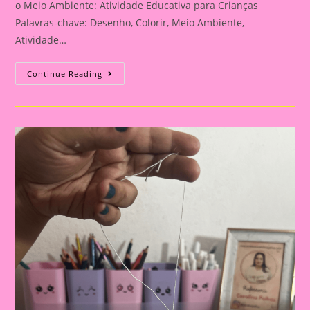
o Meio Ambiente: Atividade Educativa para Crianças
Palavras-chave: Desenho, Colorir, Meio Ambiente,
Atividade…
Atividade
Continue Reading
Do
Meio
Ambiente
–
Desenhando
E
Colorindo
Para
O
Meio
Ambiente