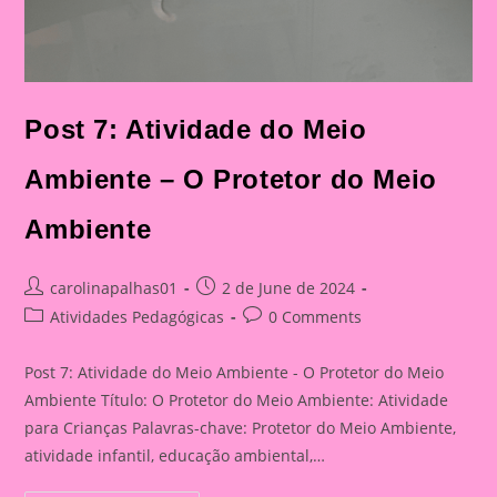
Post 7: Atividade do Meio
Ambiente – O Protetor do Meio
Ambiente
Post
Post
carolinapalhas01
2 de June de 2024
author:
published:
Post
Post
Atividades Pedagógicas
0 Comments
category:
comments:
Post 7: Atividade do Meio Ambiente - O Protetor do Meio
Ambiente Título: O Protetor do Meio Ambiente: Atividade
para Crianças Palavras-chave: Protetor do Meio Ambiente,
atividade infantil, educação ambiental,…