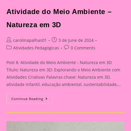
Atividade do Meio Ambiente –
Natureza em 3D
Post
Post
carolinapalhas01
3 de June de 2024
author:
published:
Post
Post
Atividades Pedagógicas
0 Comments
category:
comments:
Post 8: Atividade do Meio Ambiente - Natureza em 3D
Título: Natureza em 3D: Explorando o Meio Ambiente com
Atividades Criativas Palavras-chave: Natureza em 3D,
atividade infantil, educação ambiental, sustentabilidade,…
Atividade
Continue Reading
Do
Meio
Ambiente
–
Natureza
Em
3D