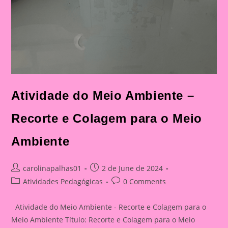
Atividade do Meio Ambiente –
Recorte e Colagem para o Meio
Ambiente
Post
Post
carolinapalhas01
2 de June de 2024
author:
published:
Post
Post
Atividades Pedagógicas
0 Comments
category:
comments:
Atividade do Meio Ambiente - Recorte e Colagem para o
Meio Ambiente Título: Recorte e Colagem para o Meio