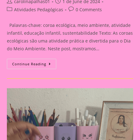
Post
Post
carolinapalhas01
1 de June de 2024
author:
published:
Post
Post
Atividades Pedagógicas
0 Comments
category:
comments:
Palavras-chave: coroa ecológica, meio ambiente, atividade
infantil, educação infantil, sustentabilidade Texto: As coroas
ecológicas são uma atividade prática e divertida para o Dia
do Meio Ambiente. Neste post, mostramos…
Post
Continue Reading
23:
Coroa|Crie
Coroas
Ecológicas
Para
O
Dia
Do
Meio
Ambiente