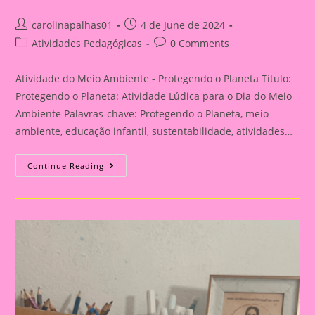
Post
Post
carolinapalhas01
4 de June de 2024
author:
published:
Post
Post
Atividades Pedagógicas
0 Comments
category:
comments:
Atividade do Meio Ambiente - Protegendo o Planeta Título:
Protegendo o Planeta: Atividade Lúdica para o Dia do Meio
Ambiente Palavras-chave: Protegendo o Planeta, meio
ambiente, educação infantil, sustentabilidade, atividades…
Atividade
Continue Reading
Do
Meio
Ambiente
–
Protegendo
O
Planeta