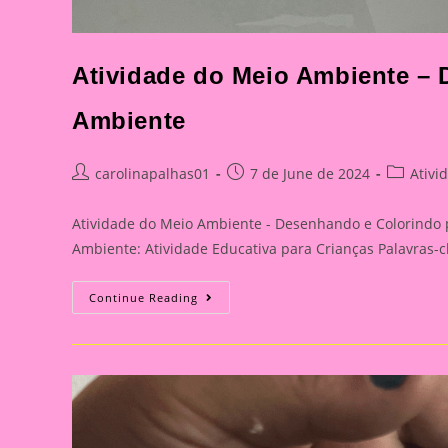
Atividade do Meio Ambiente – 
Ambiente
Post
Post
Post
carolinapalhas01
7 de June de 2024
Ativi
author:
published:
category:
Atividade do Meio Ambiente - Desenhando e Colorindo 
Ambiente: Atividade Educativa para Crianças Palavras-c
Atividade
Continue Reading
Do
Meio
Ambiente
–
Desenhando
E
Colorindo
Para
O
Meio