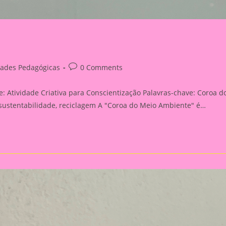
Post
dades Pedagógicas
0 Comments
comments:
 Atividade Criativa para Conscientização Palavras-chave: Coroa d
 sustentabilidade, reciclagem A "Coroa do Meio Ambiente" é…