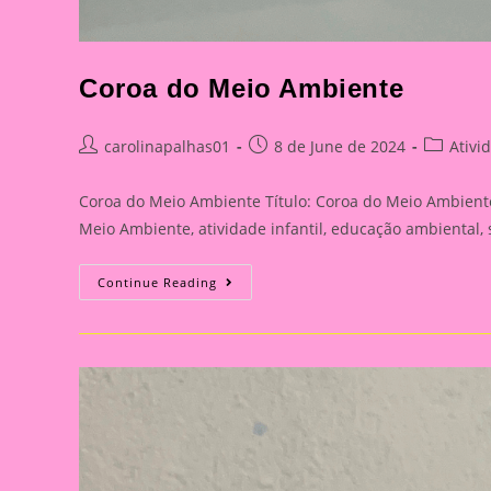
Coroa do Meio Ambiente
Post
Post
Post
carolinapalhas01
8 de June de 2024
Ativi
author:
published:
category:
Coroa do Meio Ambiente Título: Coroa do Meio Ambiente:
Meio Ambiente, atividade infantil, educação ambiental,
Coroa
Continue Reading
Do
Meio
Ambiente