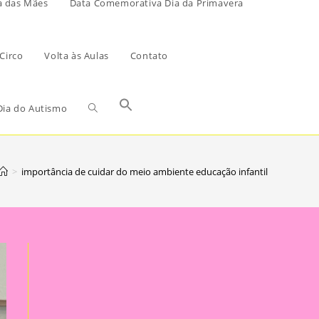
a das Mães
Data Comemorativa Dia da Primavera
Circo
Volta às Aulas
Contato
ia do Autismo
>
importância de cuidar do meio ambiente educação infantil