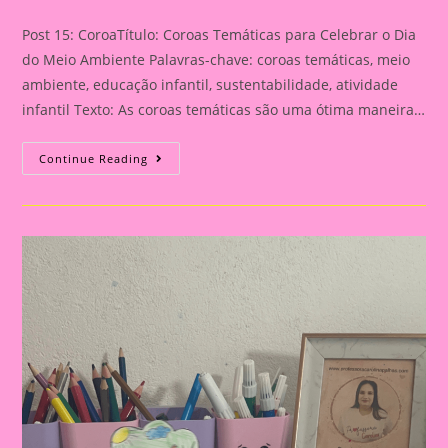
category:
comments:
Post 15: CoroaTítulo: Coroas Temáticas para Celebrar o Dia
do Meio Ambiente Palavras-chave: coroas temáticas, meio
ambiente, educação infantil, sustentabilidade, atividade
infantil Texto: As coroas temáticas são uma ótima maneira…
Post
Continue Reading
15:
Coroa|Coroas
Temáticas
Para
Celebrar
O
Dia
Do
Meio
Ambiente