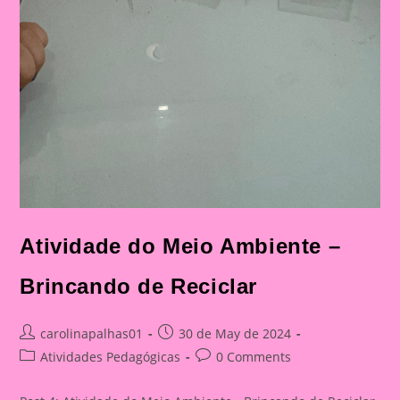
Atividade do Meio Ambiente –
Brincando de Reciclar
Post
Post
carolinapalhas01
30 de May de 2024
author:
published:
Post
Post
Atividades Pedagógicas
0 Comments
category:
comments: