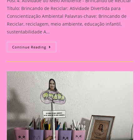
Post 4: Atividade do Meio Ambiente - Brincando de Reciclar
Título: Brincando de Reciclar: Atividade Divertida para
Conscientização Ambiental Palavras-chave: Brincando de
Reciclar, reciclagem, meio ambiente, educação infantil,
sustentabilidade A…
Atividade
Continue Reading
Do
Meio
Ambiente
–
Brincando
De
Reciclar