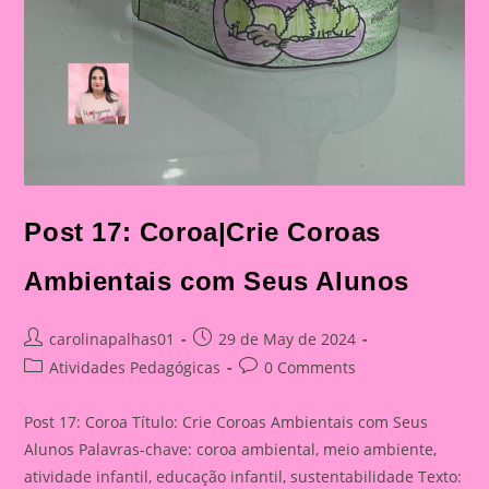
Post 17: Coroa|Crie Coroas
Ambientais com Seus Alunos
Post
Post
carolinapalhas01
29 de May de 2024
author:
published:
Post
Post
Atividades Pedagógicas
0 Comments
category:
comments:
Post 17: Coroa Título: Crie Coroas Ambientais com Seus
Alunos Palavras-chave: coroa ambiental, meio ambiente,
atividade infantil, educação infantil, sustentabilidade Texto: