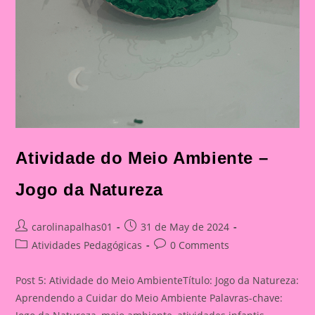
Atividade do Meio Ambiente –
Jogo da Natureza
Post
Post
carolinapalhas01
31 de May de 2024
author:
published:
Post
Post
Atividades Pedagógicas
0 Comments
category:
comments:
Post 5: Atividade do Meio AmbienteTítulo: Jogo da Natureza:
Aprendendo a Cuidar do Meio Ambiente Palavras-chave: