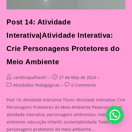
Post 14: Atividade
Interativa|Atividade Interativa:
Crie Personagens Protetores do
Meio Ambiente
Post
Post
carolinapalhas01
27 de May de 2024
author:
published:
Post
Post
Atividades Pedagógicas
0 Comments
category:
comments:
Post 14: Atividade Interativa Título: Atividade Interativa: Crie
Personagens Protetores do Meio Ambiente Palavras-chave:
atividade interativa, personagens ambientais, meio
ambiente, educação infantil, sustentabilidade Texto: Crie
personagens protetores do meio ambiente…