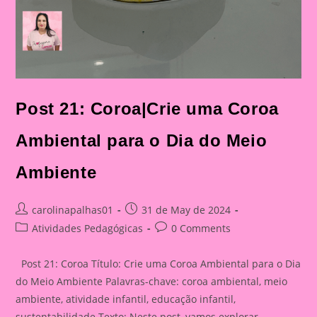
Post 21: Coroa|Crie uma Coroa
Ambiental para o Dia do Meio
Ambiente
Post
Post
carolinapalhas01
31 de May de 2024
author:
published:
Post
Post
Atividades Pedagógicas
0 Comments
category:
comments:
Post 21: Coroa Título: Crie uma Coroa Ambiental para o Dia
do Meio Ambiente Palavras-chave: coroa ambiental, meio
ambiente, atividade infantil, educação infantil,
sustentabilidade Texto: Neste post, vamos explorar…