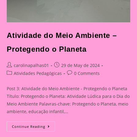
Atividade do Meio Ambiente –
Protegendo o Planeta
Post
Post
carolinapalhas01
29 de May de 2024
author:
published:
Post
Post
Atividades Pedagógicas
0 Comments
category:
comments:
Post 3: Atividade do Meio Ambiente - Protegendo o Planeta
Título: Protegendo o Planeta: Atividade Lúdica para o Dia do
Meio Ambiente Palavras-chave: Protegendo o Planeta, meio
ambiente, educação infantil,…
Atividade
Continue Reading
Do
Meio