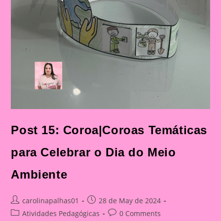
Post 15: Coroa|Coroas Temáticas
para Celebrar o Dia do Meio
Ambiente
Post
Post
carolinapalhas01
28 de May de 2024
author:
published:
Post
Post
Atividades Pedagógicas
0 Comments