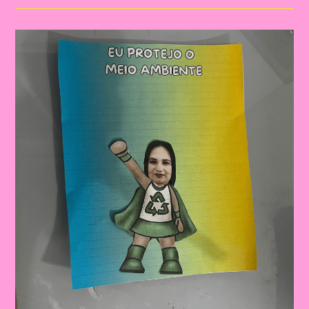
Ambiente
–
Protegendo
O
Planeta