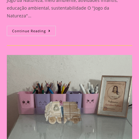
Jogo da Natureza, meio ambiente, atividades infantis,
educação ambiental, sustentabilidade O "Jogo da
Natureza"…
Atividade
Continue Reading
Do
Meio
Ambiente
–
Jogo
Da
Natureza