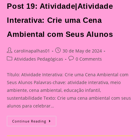
Post 19: Atividade|Atividade
Interativa: Crie uma Cena
Ambiental com Seus Alunos
Post
Post
carolinapalhas01
30 de May de 2024
author:
published:
Post
Post
Atividades Pedagógicas
0 Comments
category:
comments:
Título: Atividade Interativa: Crie uma Cena Ambiental com
Seus Alunos Palavras-chave: atividade interativa, meio
ambiente, cena ambiental, educação infantil,
sustentabilidade Texto: Crie uma cena ambiental com seus
alunos para celebrar…
Post
Continue Reading
19:
Atividade|Atividade
Interativa:
Crie