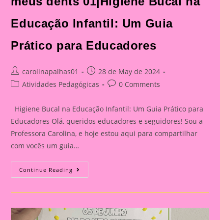
meus dents 01|Higiene Bucal na
Educação Infantil: Um Guia
Prático para Educadores
Post
Post
carolinapalhas01
28 de May de 2024
author:
published:
Post
Post
Atividades Pedagógicas
0 Comments
category:
comments:
Higiene Bucal na Educação Infantil: Um Guia Prático para
Educadores Olá, queridos educadores e seguidores! Sou a
Professora Carolina, e hoje estou aqui para compartilhar
com vocês um guia…
Atividade
Continue Reading
Semanal
Com
O
Tema
Meus
Dents
01|Higiene