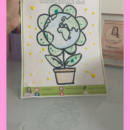
Bucal
Na
Educação
Infantil:
Um
Guia
Prático
Para
Educadores