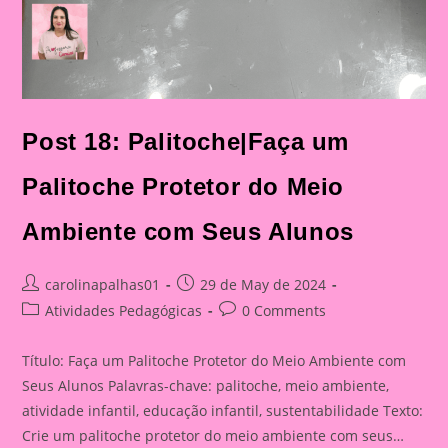
Post 18: Palitoche|Faça um
Palitoche Protetor do Meio
Ambiente com Seus Alunos
Post
Post
carolinapalhas01
29 de May de 2024
author:
published:
Post
Post
Atividades Pedagógicas
0 Comments
category:
comments:
Título: Faça um Palitoche Protetor do Meio Ambiente com
Seus Alunos Palavras-chave: palitoche, meio ambiente,
atividade infantil, educação infantil, sustentabilidade Texto:
Crie um palitoche protetor do meio ambiente com seus…