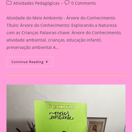
author:
published:
Post
Post
Atividades Pedagógicas
0 Comments
category:
comments:
Atividade do Meio Ambiente - Árvore do Conhecimento
Título: Árvore do Conhecimento: Explorando a Natureza
com as Crianças Palavras-chave: Árvore do Conhecimento,
atividade ambiental, crianças, educação infantil,
preservação ambiental A…
Atividade
Continue Reading
Do
Meio
Ambiente
–
Árvore
Do
Conhecimento