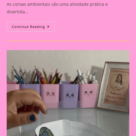
As coroas ambientais são uma atividade prática e
divertida…
Post
Continue Reading
17:
Coroa|Crie
Coroas
Ambientais
Com
Seus
Alunos