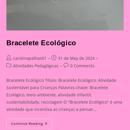
Bracelete Ecológico
Post
Post
carolinapalhas01
31 de May de 2024
author:
published:
Post
Post
Atividades Pedagógicas
0 Comments
category:
comments:
Bracelete Ecológico Título: Bracelete Ecológico: Atividade
Sustentável para Crianças Palavras-chave: Bracelete
Ecológico, meio ambiente, atividade infantil,
sustentabilidade, reciclagem O "Bracelete Ecológico" é uma
atividade que incentiva as crianças a pensar…
Bracelete
Continue Reading
Ecológico