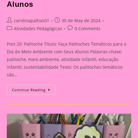
Alunos
Post
Post
carolinapalhas01
30 de May de 2024
author:
published:
Post
Post
Atividades Pedagógicas
0 Comments
category:
comments:
Post 20: Palitoche Título: Faça Palitoches Temáticos para o
Dia do Meio Ambiente com Seus Alunos Palavras-chave:
palitoche, meio ambiente, atividade infantil, educação
infantil, sustentabilidade Texto: Os palitoches temáticos
são…
Post
Continue Reading
20:
Palitoche|Faça
Palitoches
Temáticos
Para
O
Dia
Do
Meio
Ambiente
Com