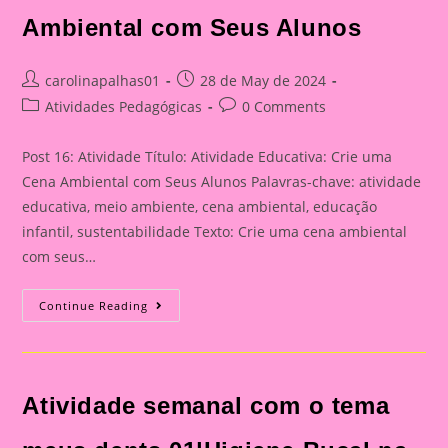
Ambiental com Seus Alunos
Post
Post
carolinapalhas01
28 de May de 2024
author:
published:
Post
Post
Atividades Pedagógicas
0 Comments
category:
comments:
Post 16: Atividade Título: Atividade Educativa: Crie uma
Cena Ambiental com Seus Alunos Palavras-chave: atividade
educativa, meio ambiente, cena ambiental, educação
infantil, sustentabilidade Texto: Crie uma cena ambiental
com seus…
Post
Continue Reading
16:
Atividade|Atividade
Educativa:
Crie
Uma
Cena
Atividade semanal com o tema
Ambiental
Com
Seus
Alunos