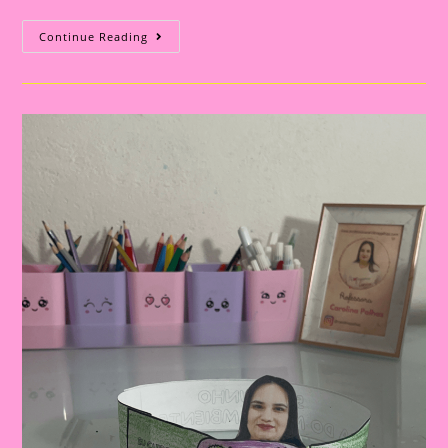
Post
Continue Reading
18:
Palitoche|Faça
Um
Palitoche
Protetor
Do
Meio
Ambiente
Com
Seus
Alunos