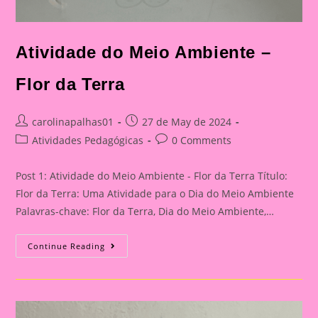
Atividade do Meio Ambiente –
Flor da Terra
Post
Post
carolinapalhas01
27 de May de 2024
author:
published:
Post
Post
Atividades Pedagógicas
0 Comments
category:
comments:
Post 1: Atividade do Meio Ambiente - Flor da Terra Título:
Flor da Terra: Uma Atividade para o Dia do Meio Ambiente
Palavras-chave: Flor da Terra, Dia do Meio Ambiente,…
Atividade
Continue Reading
Do
Meio
Ambiente
–
Flor
Da
Terra