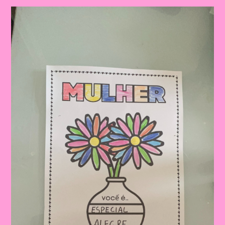
De
Atividades
Temáticas
Sobre
O
Dia
Da
Mulher
Na
Educação
Infantil
E
Ensino
Fundamental