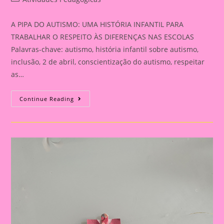
category:
A PIPA DO AUTISMO: UMA HISTÓRIA INFANTIL PARA
TRABALHAR O RESPEITO ÀS DIFERENÇAS NAS ESCOLAS
Palavras-chave: autismo, história infantil sobre autismo,
inclusão, 2 de abril, conscientização do autismo, respeitar
as…
A
Continue Reading
PIPA
DO
AUTISMO:
UMA
HISTÓRIA
INFANTIL
PARA
TRABALHAR
O
RESPEITO
ÀS
DIFERENÇAS
NAS
ESCOLAS