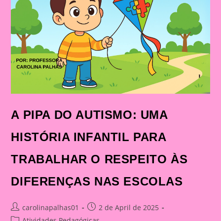
INFANTIL
A PIPA DO AUTISMO: UMA
HISTÓRIA INFANTIL PARA
TRABALHAR O RESPEITO ÀS
DIFERENÇAS NAS ESCOLAS
Post
Post
carolinapalhas01
2 de April de 2025
author:
published:
Post
Atividades Pedagógicas