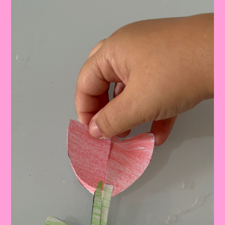
ESPECIAL
PARA
O
DIA
INTERNACIONAL
DA
MULHER