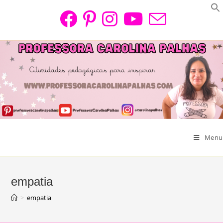
Skip
to
content
Menu
empatia
>
empatia