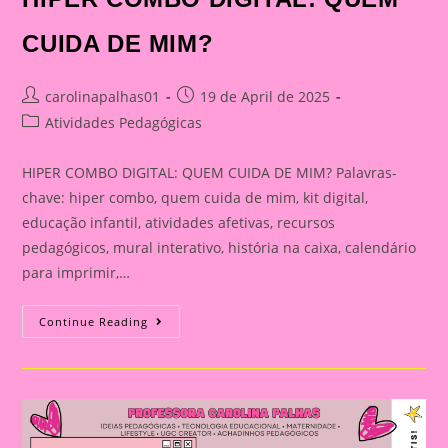
CUIDA DE MIM?
Post
Post
carolinapalhas01
19 de April de 2025
author:
published:
Post
Atividades Pedagógicas
category:
HIPER COMBO DIGITAL: QUEM CUIDA DE MIM? Palavras-
chave: hiper combo, quem cuida de mim, kit digital,
educação infantil, atividades afetivas, recursos
pedagógicos, mural interativo, história na caixa, calendário
para imprimir,…
HIPER
Continue Reading
COMBO
DIGITAL:
QUEM
CUIDA
DE
MIM?