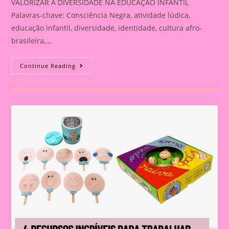
VALORIZAR A DIVERSIDADE NA EDUCAÇÃO INFANTIL
Palavras-chave: Consciência Negra, atividade lúdica,
educação infantil, diversidade, identidade, cultura afro-
brasileira,…
PLANO
Continue Reading
DE
AULA
GRATUITO:
PULSEIRA
AFRICANA
DA
CONSCIÊNCIA
NEGRA
—
ATIVIDADE
LÚDICA
PARA
VALORIZAR
A
DIVERSIDADE
NA
EDUCAÇÃO
INFANTIL