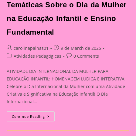
Temáticas Sobre o Dia da Mulher
na Educação Infantil e Ensino
Fundamental
Post
Post
carolinapalhas01
9 de March de 2025
author:
published:
Post
Post
Atividades Pedagógicas
0 Comments
category:
comments:
ATIVIDADE DIA INTERNACIONAL DA MULHER PARA
EDUCAÇÃO INFANTIL: HOMENAGEM LÚDICA E INTERATIVA
Celebre o Dia Internacional da Mulher com uma Atividade
Criativa e Significativa na Educação Infantil! O Dia
Internacional…
Atividade
Continue Reading
Dia
Da
Mulher|A
Importância