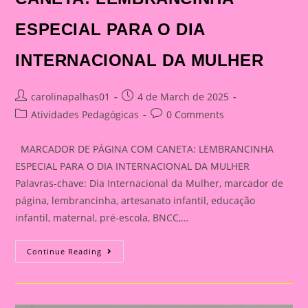
ESPECIAL PARA O DIA
INTERNACIONAL DA MULHER
Post
Post
carolinapalhas01
4 de March de 2025
author:
published:
Post
Post
Atividades Pedagógicas
0 Comments
category:
comments:
MARCADOR DE PÁGINA COM CANETA: LEMBRANCINHA
ESPECIAL PARA O DIA INTERNACIONAL DA MULHER
Palavras-chave: Dia Internacional da Mulher, marcador de
página, lembrancinha, artesanato infantil, educação
infantil, maternal, pré-escola, BNCC,…
MARCADOR
Continue Reading
DE
PÁGINA
COM
CANETA:
LEMBRANCINHA