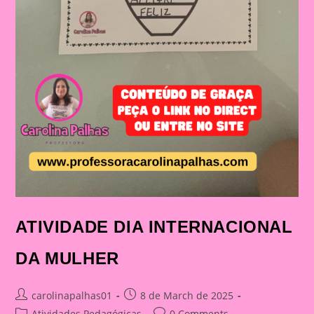
ATIVIDADE DIA INTERNACIONAL
DA MULHER
Post
Post
carolinapalhas01
8 de March de 2025
author:
published:
Post
Post
Atividades Pedagógicas
0 Comments