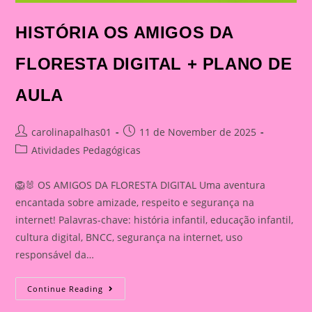
HISTÓRIA OS AMIGOS DA
FLORESTA DIGITAL + PLANO DE
AULA
Post
Post
carolinapalhas01
11 de November de 2025
author:
published:
Post
Atividades Pedagógicas
category:
🦁🐰 OS AMIGOS DA FLORESTA DIGITAL Uma aventura
encantada sobre amizade, respeito e segurança na
internet! Palavras-chave: história infantil, educação infantil,
cultura digital, BNCC, segurança na internet, uso
responsável da…
HISTÓRIA
Continue Reading
OS
AMIGOS