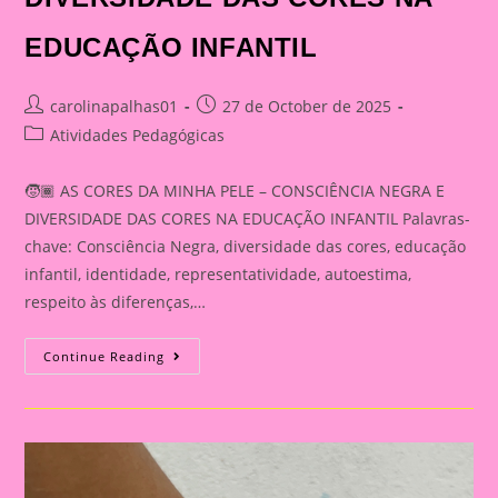
EDUCAÇÃO INFANTIL
Post
Post
carolinapalhas01
27 de October de 2025
author:
published:
Post
Atividades Pedagógicas
category:
🧒🏾 AS CORES DA MINHA PELE – CONSCIÊNCIA NEGRA E
DIVERSIDADE DAS CORES NA EDUCAÇÃO INFANTIL Palavras-
chave: Consciência Negra, diversidade das cores, educação
infantil, identidade, representatividade, autoestima,
respeito às diferenças,…
AS
Continue Reading
CORES
DA
MINHA
PELE
–
CONSCIÊNCIA
NEGRA
E
DIVERSIDADE