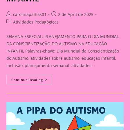
Post
Post
carolinapalhas01
2 de April de 2025
author:
published:
Post
Atividades Pedagógicas
category:
SEMANA ESPECIAL: PLANEJAMENTO PARA O DIA MUNDIAL
DA CONSCIENTIZAÇÃO DO AUTISMO NA EDUCAÇÃO
INFANTIL Palavras-chave: Dia Mundial da Conscientização
do Autismo, atividades sobre autismo, educação infantil,
inclusão, planejamento semanal, atividades…
SEMANA
Continue Reading
ESPECIAL:
PLANEJAMENTO
PARA
O
DIA
MUNDIAL
DA
CONSCIENTIZAÇÃO
DO
AUTISMO
NA
EDUCAÇÃO