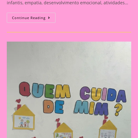
infantis, empatia, desenvolvimento emocional, atividades…
COMO
Continue Reading
TRABALHAR
SENTIMENTOS
COM
HISTÓRIAS
NA
EDUCAÇÃO
INFANTIL:
PLANEJAMENTO
COMPLETO
PARA
DESENVOLVER
O
SOCIOEMOCIONAL