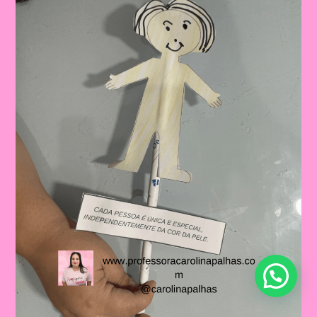
PARA
O
DIA
INTERNACIONAL
DA
MULHER