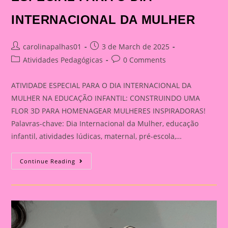
INTERNACIONAL DA MULHER
Post
Post
carolinapalhas01
3 de March de 2025
author:
published:
Post
Post
Atividades Pedagógicas
0 Comments
category:
comments:
ATIVIDADE ESPECIAL PARA O DIA INTERNACIONAL DA
MULHER NA EDUCAÇÃO INFANTIL: CONSTRUINDO UMA
FLOR 3D PARA HOMENAGEAR MULHERES INSPIRADORAS!
Palavras-chave: Dia Internacional da Mulher, educação
infantil, atividades lúdicas, maternal, pré-escola,…
CONSTRUINDO
Continue Reading
UMA
FLOR
3D
PARA
HOMENAGEAR
MULHERES
INSPIRADORAS!
ATIVIDADE
ESPECIAL