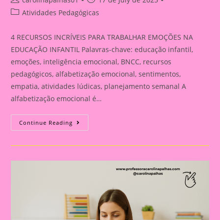
author:
published:
Post
Atividades Pedagógicas
category:
4 RECURSOS INCRÍVEIS PARA TRABALHAR EMOÇÕES NA
EDUCAÇÃO INFANTIL Palavras-chave: educação infantil,
emoções, inteligência emocional, BNCC, recursos
pedagógicos, alfabetização emocional, sentimentos,
empatia, atividades lúdicas, planejamento semanal A
alfabetização emocional é…
4
Continue Reading
RECURSOS
INCRÍVEIS
PARA
TRABALHAR
EMOÇÕES
NA
EDUCAÇÃO
INFANTIL