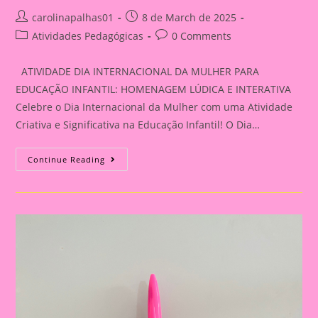
Post
Post
carolinapalhas01
8 de March de 2025
author:
published:
Post
Post
Atividades Pedagógicas
0 Comments
category:
comments:
ATIVIDADE DIA INTERNACIONAL DA MULHER PARA
EDUCAÇÃO INFANTIL: HOMENAGEM LÚDICA E INTERATIVA
Celebre o Dia Internacional da Mulher com uma Atividade
Criativa e Significativa na Educação Infantil! O Dia…
ATIVIDADE
Continue Reading
DIA
INTERNACIONAL
DA
MULHER