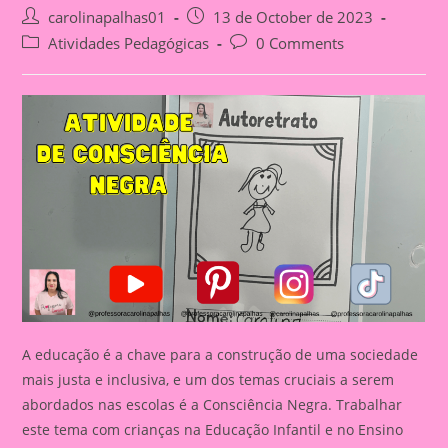
Post
Post
carolinapalhas01
13 de October de 2023
author:
published:
Post
Post
Atividades Pedagógicas
0 Comments
category:
comments:
A educação é a chave para a construção de uma sociedade
mais justa e inclusiva, e um dos temas cruciais a serem
abordados nas escolas é a Consciência Negra. Trabalhar
este tema com crianças na Educação Infantil e no Ensino