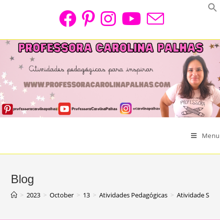
Skip
to
content
Menu
Blog
>
2023
>
October
>
13
>
Atividades Pedagógicas
>
Atividade Sobr