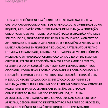
Pedagógicas"
TAGS:
A CONSCIÊNCIA NEGRA É PARTE DA IDENTIDADE NACIONAL
,
A
CULTURA AFRICANA COMO FONTE DE APRENDIZADO
,
A DIVERSIDADE COMO
RIQUEZA
,
A EDUCAÇÃO COMO FERRAMENTA DE MUDANÇA
,
A EDUCAÇÃO
COMO PODEROSO INSTRUMENTO
,
A HISTÓRIA DA ESCRAVIDÃO NÃO DEVE
SER ESQUECIDA
,
ABORDAGENS INCLUSIVAS NA EDUCAÇÃO
,
AMBIENTE DE
APRENDIZADO INTERATIVO
,
APRENDER COM A RESISTÊNCIA NEGRA
,
ARTE E
MÚSICA AFRICANAS ENRIQUECEM A EDUCAÇÃO
,
ARTESANATO AFRICANO
ESTIMULA A CRIATIVIDADE
,
ATIVIDADES EDUCATIVAS
,
ATIVIDADES LÚDICAS
FACILITAM O APRENDIZADO
,
CELEBRAÇÃO DA RIQUEZA DA DIVERSIDADE
CULTURAL
,
CELEBRAR A CONSCIÊNCIA NEGRA COM AMOR E RESPEITO.
,
CELEBRAR O DIA DA CONSCIÊNCIA NEGRA COM EVENTOS EDUCATIVOS
,
CIDADANIA
,
COMBATE AO RACISMO
,
COMBATER O RACISMO COMEÇA NA
EDUCAÇÃO
,
COMBATER PRECONCEITOS COM EDUCAÇÃO
,
CONSCIÊNCIA
NEGRA
,
CONSCIENTIZAÇÃO
,
CONSCIENTIZAÇÃO COMO AGENTE DE
MUDANÇA
,
CONTRIBUIR PARA UMA SOCIEDADE MAIS INCLUSIVA
,
CONVIDAR
PALESTRANTES PARA COMPARTILHAR EXPERIÊNCIAS
,
CRIANÇAS
CONSCIENTES FORMAM UMA SOCIEDADE MELHOR
,
CULTURA
AFRODESCENDENTE
,
DANÇAS TRADICIONAIS ENSINAM SOBRE CULTURA
AFRICANA
,
DESCONSTRUÇÃO DE ESTEREÓTIPOS FAZ PARTE DO PROCESSO
,
DIA DA CONSCIÊNCIA NEGRA É OPORTUNIDADE DE APRENDIZADO
,