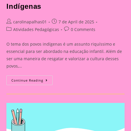
Indígenas
Post
Post
carolinapalhas01
7 de April de 2025
author:
published:
Post
Post
Atividades Pedagógicas
0 Comments
category:
comments:
O tema dos povos indígenas é um assunto riquíssimo e
essencial para ser abordado na educação infantil. Além de
ser uma maneira de resgatar e valorizar a cultura desses
povos,…
Atividade
Continue Reading
Com
O
Tema
Povos
Indígenas