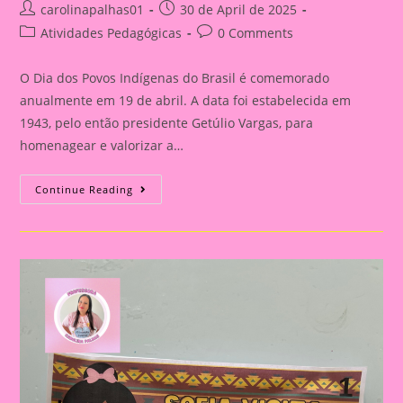
Post
Post
carolinapalhas01
30 de April de 2025
author:
published:
Post
Post
Atividades Pedagógicas
0 Comments
category:
comments:
O Dia dos Povos Indígenas do Brasil é comemorado
anualmente em 19 de abril. A data foi estabelecida em
1943, pelo então presidente Getúlio Vargas, para
homenagear e valorizar a…
Atividade
Continue Reading
Dia
Dos
Povos
Indígenas