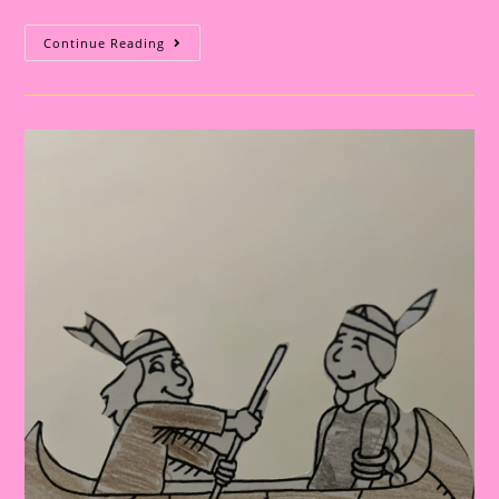
Atividade
Continue Reading
Com
O
Tema
Povos
Indígenas
|Apostila
De
Atividade|
Atividades
Dia
Dos
Povos
Indígenas