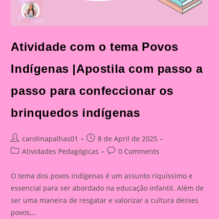
Atividade com o tema Povos
Indígenas |Apostila com passo a
passo para confeccionar os
brinquedos indígenas
Post
Post
carolinapalhas01
8 de April de 2025
author:
published:
Post
Post
Atividades Pedagógicas
0 Comments
category:
comments:
O tema dos povos indígenas é um assunto riquíssimo e
essencial para ser abordado na educação infantil. Além de
ser uma maneira de resgatar e valorizar a cultura desses
povos,…