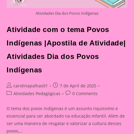
Atividades Dia dos Povos Indígenas
Atividade com o tema Povos
Indígenas |Apostila de Atividade|
Atividades Dia dos Povos
Indígenas
Post
Post
carolinapalhas01
7 de April de 2025
author:
published:
Post
Post
Atividades Pedagógicas
0 Comments
category:
comments:
O tema dos povos indígenas é um assunto riquíssimo e
essencial para ser abordado na educação infantil. Além de
ser uma maneira de resgatar e valorizar a cultura desses
povos,…