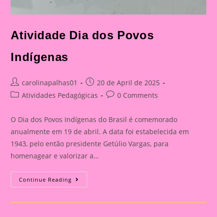
Atividade Dia dos Povos
Indígenas
Post
Post
carolinapalhas01
20 de April de 2025
author:
published:
Post
Post
Atividades Pedagógicas
0 Comments
category:
comments:
O Dia dos Povos Indígenas do Brasil é comemorado
anualmente em 19 de abril. A data foi estabelecida em
1943, pelo então presidente Getúlio Vargas, para
homenagear e valorizar a…
Atividade
Continue Reading
Dia
Dos
Povos
Indígenas