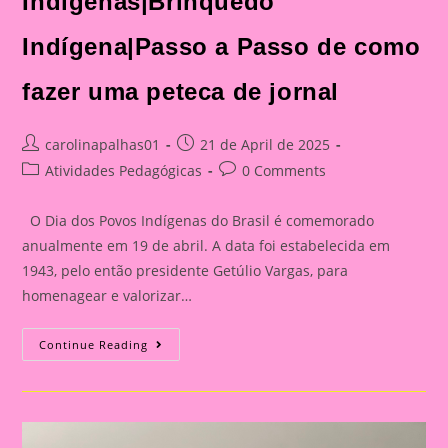
Indígenas|Brinquedo
Indígena|Passo a Passo de como
fazer uma peteca de jornal
Post
Post
carolinapalhas01
21 de April de 2025
author:
published:
Post
Post
Atividades Pedagógicas
0 Comments
category:
comments:
O Dia dos Povos Indígenas do Brasil é comemorado
anualmente em 19 de abril. A data foi estabelecida em
1943, pelo então presidente Getúlio Vargas, para
homenagear e valorizar…
Atividade
Continue Reading
Dia
Dos
Povos
Indígenas|Brinquedo
Indígena|Passo
A
Passo