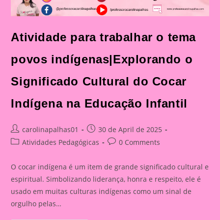
Atividade para trabalhar o tema
povos indígenas|Explorando o
Significado Cultural do Cocar
Indígena na Educação Infantil
Post
Post
carolinapalhas01
30 de April de 2025
author:
published:
Post
Post
Atividades Pedagógicas
0 Comments
category:
comments:
O cocar indígena é um item de grande significado cultural e
espiritual. Simbolizando liderança, honra e respeito, ele é
usado em muitas culturas indígenas como um sinal de
orgulho pelas…