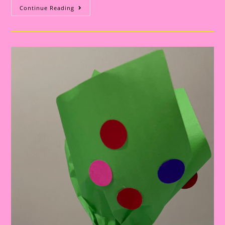
Atividade
Continue Reading
Para
Trabalhar
O
Tema
Povos
Indígenas|Explorando
O
Significado
Cultural
Do
Cocar
Indígena
Na
Educação
Infantil