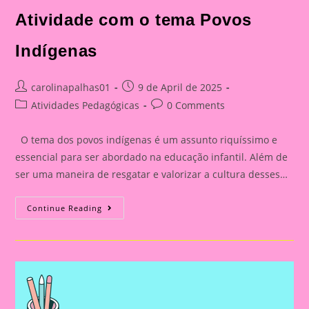
Atividade com o tema Povos
Indígenas
Post
Post
carolinapalhas01
9 de April de 2025
author:
published:
Post
Post
Atividades Pedagógicas
0 Comments
category:
comments:
O tema dos povos indígenas é um assunto riquíssimo e
essencial para ser abordado na educação infantil. Além de
ser uma maneira de resgatar e valorizar a cultura desses…
Atividade
Continue Reading
Com
O
Tema
Povos
Indígenas