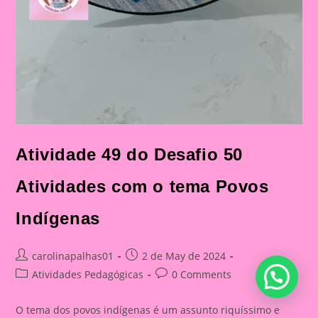
Atividade 49 do Desafio 50
Atividades com o tema Povos
Indígenas
Post
Post
carolinapalhas01
2 de May de 2024
author:
published:
Post
Post
Atividades Pedagógicas
0 Comments
category:
comments:
O tema dos povos indígenas é um assunto riquíssimo e