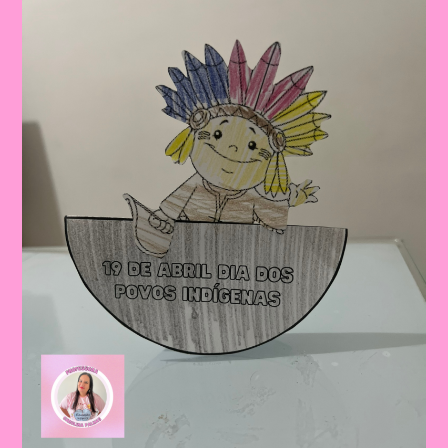
De
Como
Fazer
Uma
Peteca
De
Jornal