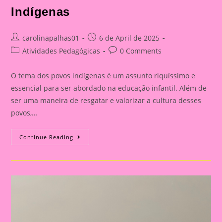
Indígenas
Post
Post
carolinapalhas01
6 de April de 2025
author:
published:
Post
Post
Atividades Pedagógicas
0 Comments
category:
comments:
O tema dos povos indígenas é um assunto riquíssimo e
essencial para ser abordado na educação infantil. Além de
ser uma maneira de resgatar e valorizar a cultura desses
povos,…
Atividade
Continue Reading
Com
O
Tema
Povos
Indígenas