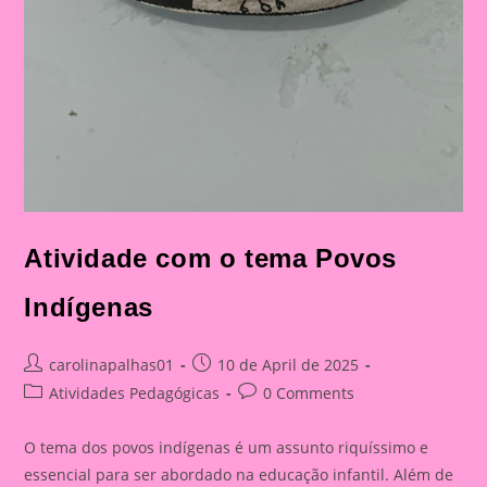
Atividade com o tema Povos
Indígenas
Post
Post
carolinapalhas01
10 de April de 2025
author:
published:
Post
Post
Atividades Pedagógicas
0 Comments
category:
comments:
O tema dos povos indígenas é um assunto riquíssimo e
essencial para ser abordado na educação infantil. Além de