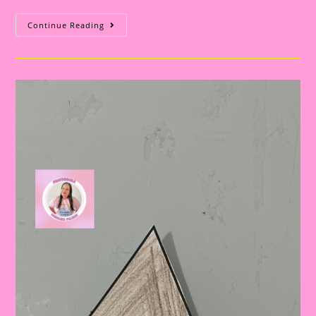
Atividade
Continue Reading
Com
O
Tema
Povos
Indígenas
|Apostila
Com
Passo
A
Passo
Para
Confeccionar
Os
Brinquedos
Indígenas