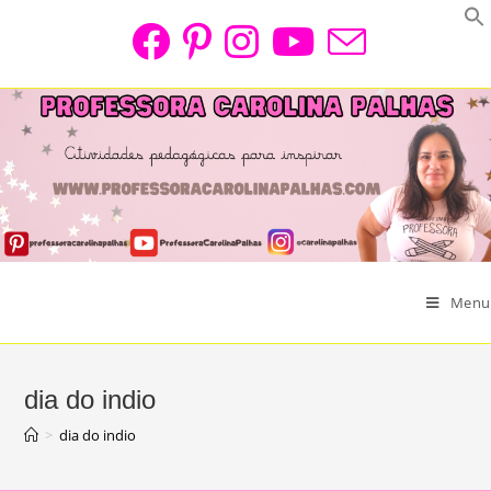
Skip
to
content
Menu
dia do indio
>
dia do indio