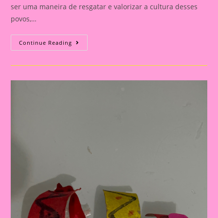
ser uma maneira de resgatar e valorizar a cultura desses
povos,…
Atividade
Continue Reading
Com
O
Tema
Povos
Indígenas