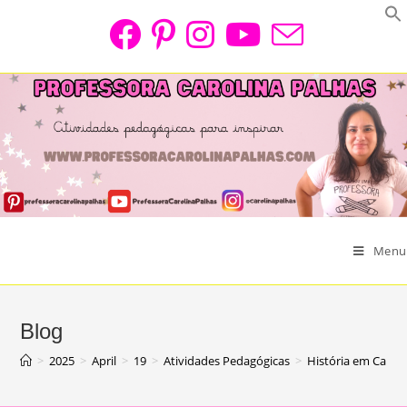
Skip
to
content
Menu
Blog
>
2025
>
April
>
19
>
Atividades Pedagógicas
>
História em Carta