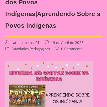
dos Povos
Indígenas|Aprendendo Sobre s
Povos Indígenas
Post
Post
carolinapalhas01
19 de April de 2025
author:
published:
Post
Post
Atividades Pedagógicas
0 Comments
category:
comments: