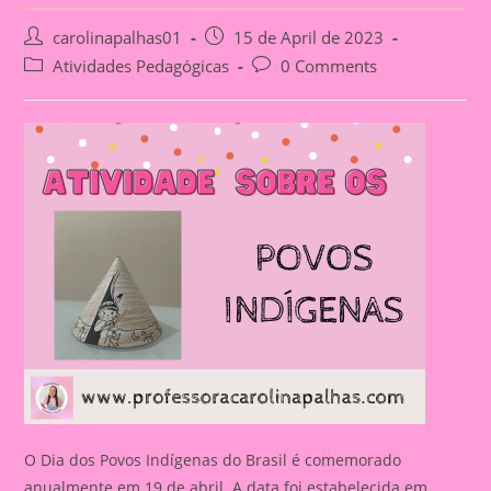
Post
Post
carolinapalhas01
15 de April de 2023
author:
published:
Post
Post
Atividades Pedagógicas
0 Comments
category:
comments:
O Dia dos Povos Indígenas do Brasil é comemorado
anualmente em 19 de abril. A data foi estabelecida em