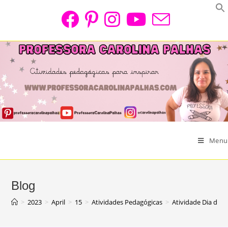
Skip
to
content
Menu
Blog
>
2023
>
April
>
15
>
Atividades Pedagógicas
>
Atividade Dia dos