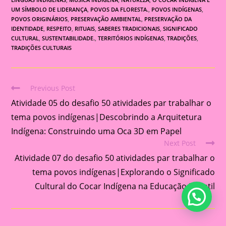
UM SÍMBOLO DE LIDERANÇA
,
POVOS DA FLORESTA.
,
POVOS INDÍGENAS
,
POVOS ORIGINÁRIOS
,
PRESERVAÇÃO AMBIENTAL
,
PRESERVAÇÃO DA
IDENTIDADE
,
RESPEITO
,
RITUAIS
,
SABERES TRADICIONAIS
,
SIGNIFICADO
CULTURAL
,
SUSTENTABILIDADE.
,
TERRITÓRIOS INDÍGENAS
,
TRADIÇÕES
,
TRADIÇÕES CULTURAIS
Previous Post
Read
Atividade 05 do desafio 50 atividades par trabalhar o
more
articles
tema povos indígenas|Descobrindo a Arquitetura
Indígena: Construindo uma Oca 3D em Papel
Next Post
Atividade 07 do desafio 50 atividades par trabalhar o
tema povos indígenas|Explorando o Significado
Cultural do Cocar Indígena na Educação Infantil