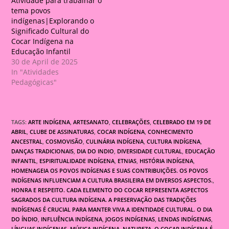
Atividade para trabalhar o
tema povos
indígenas|Explorando o
Significado Cultural do
Cocar Indígena na
Educação Infantil
30 de April de 2025
In "Atividades
Pedagógicas"
TAGS:
ARTE INDÍGENA
,
ARTESANATO
,
CELEBRAÇÕES
,
CELEBRADO EM 19 DE
ABRIL
,
CLUBE DE ASSINATURAS
,
COCAR INDÍGENA
,
CONHECIMENTO
ANCESTRAL
,
COSMOVISÃO
,
CULINÁRIA INDÍGENA
,
CULTURA INDÍGENA
,
DANÇAS TRADICIONAIS
,
DIA DO INDIO
,
DIVERSIDADE CULTURAL
,
EDUCAÇÃO
INFANTIL
,
ESPIRITUALIDADE INDÍGENA
,
ETNIAS
,
HISTÓRIA INDÍGENA
,
HOMENAGEIA OS POVOS INDÍGENAS E SUAS CONTRIBUIÇÕES. OS POVOS
INDÍGENAS INFLUENCIAM A CULTURA BRASILEIRA EM DIVERSOS ASPECTOS.
,
HONRA E RESPEITO. CADA ELEMENTO DO COCAR REPRESENTA ASPECTOS
SAGRADOS DA CULTURA INDÍGENA. A PRESERVAÇÃO DAS TRADIÇÕES
INDÍGENAS É CRUCIAL PARA MANTER VIVA A IDENTIDADE CULTURAL. O DIA
DO ÍNDIO
,
INFLUÊNCIA INDÍGENA
,
JOGOS INDÍGENAS
,
LENDAS INDÍGENAS
,
LÍNGUAS INDÍGENAS
,
MÚSICA INDÍGENA
,
NATUREZA
,
O COCAR INDÍGENA É