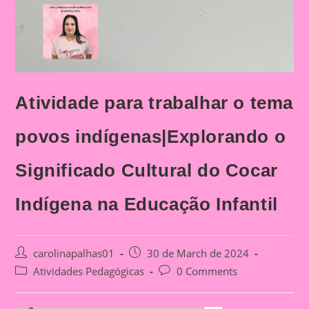
Atividade para trabalhar o tema
povos indígenas|Explorando o
Significado Cultural do Cocar
Indígena na Educação Infantil
Post
Post
carolinapalhas01
30 de March de 2024
author:
published:
Post
Post
Atividades Pedagógicas
0 Comments
category:
comments: