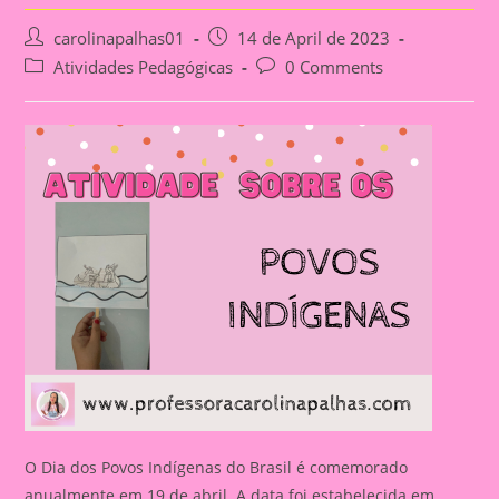
Post
Post
carolinapalhas01
14 de April de 2023
author:
published:
Post
Post
Atividades Pedagógicas
0 Comments
category:
comments:
O Dia dos Povos Indígenas do Brasil é comemorado
anualmente em 19 de abril. A data foi estabelecida em