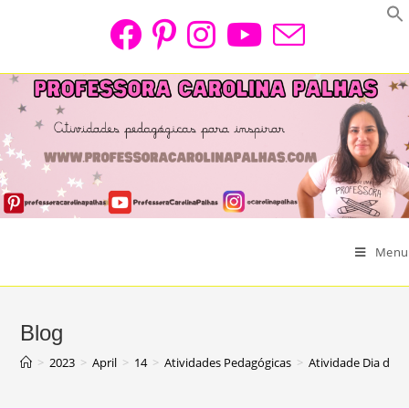
Skip
to
content
Menu
Blog
>
2023
>
April
>
14
>
Atividades Pedagógicas
>
Atividade Dia dos