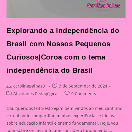
Explorando a Independência do
Brasil com Nossos Pequenos
Curiosos|Coroa com o tema
independência do Brasil
Post
Post
carolinapalhas01
3 de September de 2024
author:
published:
Post
Post
Atividades Pedagógicas
0 Comments
category:
comments:
Olá, queridos leitores! Sejam bem-vindos ao meu cantinho
virtual onde compartilho minhas experiências e ideias
sobre educação infantil e ensino fundamental. Hoje, vou
falar sobre um assunto que considero fundamental…