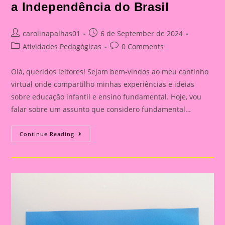
a Independência do Brasil
Post
Post
carolinapalhas01
6 de September de 2024
author:
published:
Post
Post
Atividades Pedagógicas
0 Comments
category:
comments:
Olá, queridos leitores! Sejam bem-vindos ao meu cantinho
virtual onde compartilho minhas experiências e ideias
sobre educação infantil e ensino fundamental. Hoje, vou
falar sobre um assunto que considero fundamental…
Explorando
Continue Reading
A
Independência
Do
Brasil
Com
Nossos
Pequenos
Curiosos|Ideia
De
Lembrança
Para
A