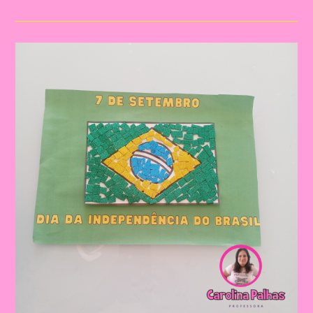
Independência
Do
Brasil
Com
Nossos
Pequenos
Curiosos|Cartão
Lembrança
Independência
Do
Brasil