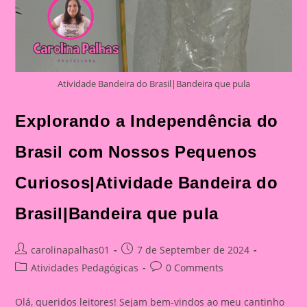
Atividade Bandeira do Brasil|Bandeira que pula
Explorando a Independência do
Brasil com Nossos Pequenos
Curiosos|Atividade Bandeira do
Brasil|Bandeira que pula
Post
Post
carolinapalhas01
7 de September de 2024
author:
published:
Post
Post
Atividades Pedagógicas
0 Comments
category:
comments:
Olá, queridos leitores! Sejam bem-vindos ao meu cantinho