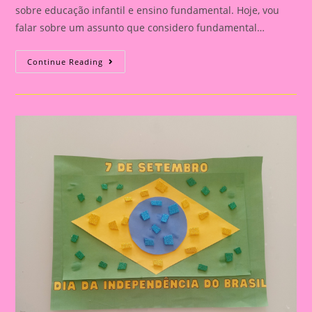
sobre educação infantil e ensino fundamental. Hoje, vou
falar sobre um assunto que considero fundamental…
Explorando
Continue Reading
A
Independência
Do
Brasil
Com
Nossos
Pequenos
Curiosos|Atividade
De
Artes
Com
O
Tema
Independência
Do
Brasil