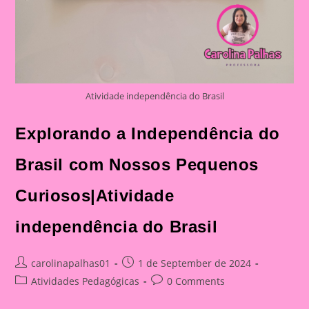
Atividade independência do Brasil
Explorando a Independência do
Brasil com Nossos Pequenos
Curiosos|Atividade
independência do Brasil
Post
Post
carolinapalhas01
1 de September de 2024
author:
published:
Post
Post
Atividades Pedagógicas
0 Comments
category:
comments: