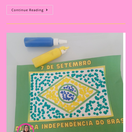
Explorando
Continue Reading
A
Independência
Do
Brasil
Com
Nossos
Pequenos
Curiosos|Palitoche
Bandeira
Do
Brasil
Para
Datas
Comemorativas