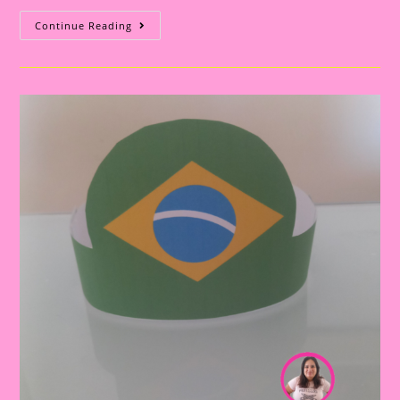
Explorando
Continue Reading
A
Independência
Do
Brasil
Com
Nossos
Pequenos
Curiosos|Atividade
De
Artes
Com
O
Tema
Independência
Do
Brasil