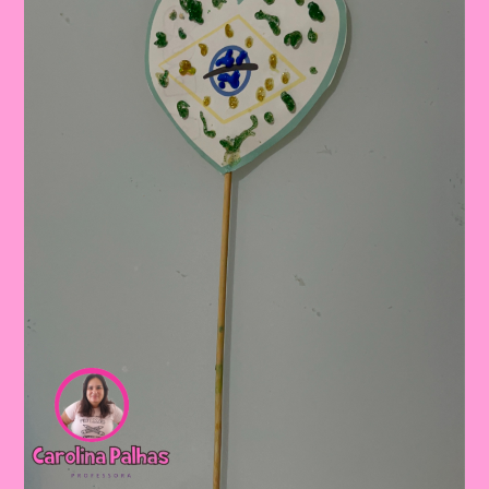
Bandeira
Para
Comemorar
A
Independência
Do
Brasil