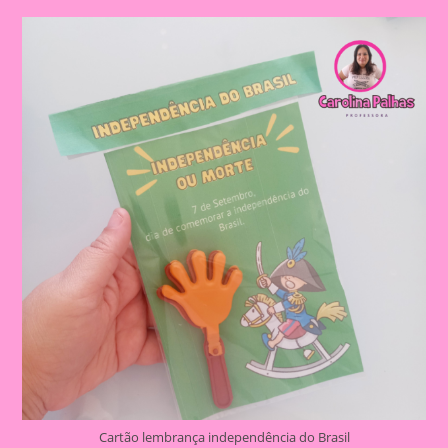
Com
Nossos
Pequenos
Curiosos|Modelo
De
Cartão
Lembrança
Independência
Do
Brasil
Cartão lembrança independência do Brasil