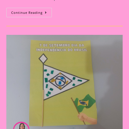
Explorando
Continue Reading
A
Independência
Do
Brasil
Com
Nossos
Pequenos
Curiosos|Coroa
Com
O
Tema
Independência
Do
Brasil