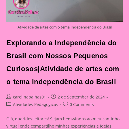
Atividade de artes com o tema Independência do Brasil
Explorando a Independência do
Brasil com Nossos Pequenos
Curiosos|Atividade de artes com
o tema Independência do Brasil
Post
Post
carolinapalhas01
2 de September de 2024
author:
published:
Post
Post
Atividades Pedagógicas
0 Comments
category:
comments:
Olá, queridos leitores! Sejam bem-vindos ao meu cantinho
virtual onde compartilho minhas experiências e ideias