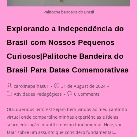
Palitoche bandeira do Brasil
Explorando a Independência do
Brasil com Nossos Pequenos
Curiosos|Palitoche Bandeira do
Brasil Para Datas Comemorativas
Post
Post
carolinapalhas01
31 de August de 2024
author:
published:
Post
Post
Atividades Pedagógicas
0 Comments
category:
comments:
Olá, queridos leitores! Sejam bem-vindos ao meu cantinho
virtual onde compartilho minhas experiências e ideias
sobre educação infantil e ensino fundamental. Hoje, vou
falar sobre um assunto que considero fundamental…