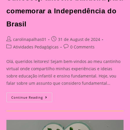
comemorar a Independência do
Brasil
Post
Post
carolinapalhas01
31 de August de 2024
author:
published:
Post
Post
Atividades Pedagógicas
0 Comments
category:
comments:
Olá, queridos leitores! Sejam bem-vindos ao meu cantinho
virtual onde compartilho minhas experiências e ideias
sobre educação infantil e ensino fundamental. Hoje, vou
falar sobre um assunto que considero fundamental…
Explorando
Continue Reading
A
Independência
Do
Brasil
Com
Nossos
Pequenos
Curiosos|Palitoche