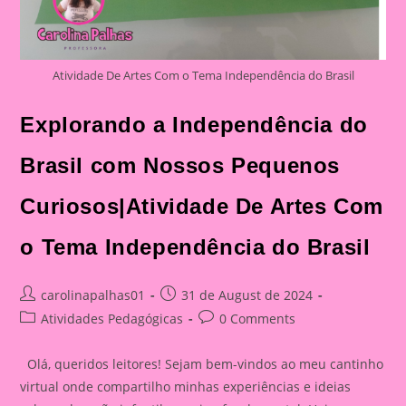
Atividade De Artes Com o Tema Independência do Brasil
Explorando a Independência do
Brasil com Nossos Pequenos
Curiosos|Atividade De Artes Com
o Tema Independência do Brasil
Post
Post
carolinapalhas01
31 de August de 2024
author:
published:
Post
Post
Atividades Pedagógicas
0 Comments
category:
comments:
Olá, queridos leitores! Sejam bem-vindos ao meu cantinho
virtual onde compartilho minhas experiências e ideias