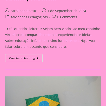
Post
Post
carolinapalhas01
1 de September de 2024
author:
published:
Post
Post
Atividades Pedagógicas
0 Comments
category:
comments:
Olá, queridos leitores! Sejam bem-vindos ao meu cantinho
virtual onde compartilho minhas experiências e ideias
sobre educação infantil e ensino fundamental. Hoje, vou
falar sobre um assunto que considero…
Explorando
Continue Reading
A
Independência
Do
Brasil
Com
Nossos
Pequenos
Curiosos|Atividade
Com
O
Tema
Independência
Do
Brasil|Cavalo