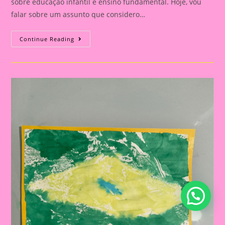
sobre educação infantil e ensino fundamental. Hoje, vou
falar sobre um assunto que considero…
Explorando
Continue Reading
A
Independência
Do
Brasil
Com
Nossos
Pequenos
Curiosos|Atividade
De
Artes
Com
O
Tema
Independência
Do
Brasil