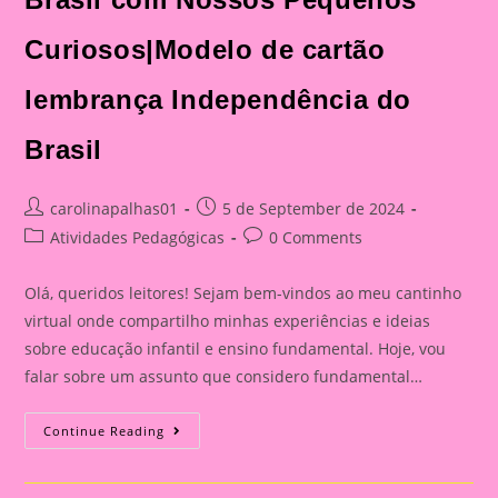
Curiosos|Modelo de cartão
lembrança Independência do
Brasil
Post
Post
carolinapalhas01
5 de September de 2024
author:
published:
Post
Post
Atividades Pedagógicas
0 Comments
category:
comments:
Olá, queridos leitores! Sejam bem-vindos ao meu cantinho
virtual onde compartilho minhas experiências e ideias
sobre educação infantil e ensino fundamental. Hoje, vou
falar sobre um assunto que considero fundamental…
Explorando
Continue Reading
A
Independência
Do
Brasil