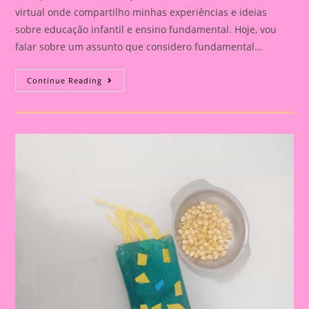
virtual onde compartilho minhas experiências e ideias
sobre educação infantil e ensino fundamental. Hoje, vou
falar sobre um assunto que considero fundamental…
Explorando
Continue Reading
A
Independência
Do
Brasil
Com
Nossos
Pequenos
Curiosos|Atividade
Bandeira
Do
Brasil|Bandeira
Que
Pula