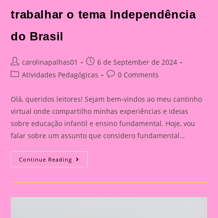
trabalhar o tema Independência
do Brasil
Post
Post
carolinapalhas01
6 de September de 2024
author:
published:
Post
Post
Atividades Pedagógicas
0 Comments
category:
comments:
Olá, queridos leitores! Sejam bem-vindos ao meu cantinho
virtual onde compartilho minhas experiências e ideias
sobre educação infantil e ensino fundamental. Hoje, vou
falar sobre um assunto que considero fundamental…
Explorando
Continue Reading
A
Independência
Do
Brasil
Com
Nossos
Pequenos
Curiosos|Atividade