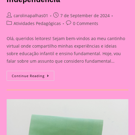
Post
Post
carolinapalhas01
7 de September de 2024
author:
published:
Post
Post
Atividades Pedagógicas
0 Comments
category:
comments:
Olá, queridos leitores! Sejam bem-vindos ao meu cantinho
virtual onde compartilho minhas experiências e ideias
sobre educação infantil e ensino fundamental. Hoje, vou
falar sobre um assunto que considero fundamental…
Explorando
Continue Reading
A
Independência
Do
Brasil
Com
Nossos
Pequenos
Curiosos|Atividade
Dia
Da
Independência
Do
Brasil|Chocalho
Da