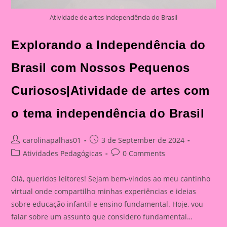
Atividade de artes independência do Brasil
Explorando a Independência do
Brasil com Nossos Pequenos
Curiosos|Atividade de artes com
o tema independência do Brasil
Post
Post
carolinapalhas01
3 de September de 2024
author:
published:
Post
Post
Atividades Pedagógicas
0 Comments
category:
comments:
Olá, queridos leitores! Sejam bem-vindos ao meu cantinho
virtual onde compartilho minhas experiências e ideias
sobre educação infantil e ensino fundamental. Hoje, vou
falar sobre um assunto que considero fundamental…