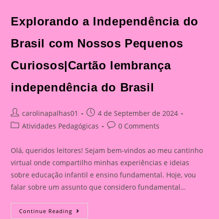
Explorando a Independência do
Brasil com Nossos Pequenos
Curiosos|Cartão lembrança
independência do Brasil
Post
Post
carolinapalhas01
4 de September de 2024
author:
published:
Post
Post
Atividades Pedagógicas
0 Comments
category:
comments:
Olá, queridos leitores! Sejam bem-vindos ao meu cantinho
virtual onde compartilho minhas experiências e ideias
sobre educação infantil e ensino fundamental. Hoje, vou
falar sobre um assunto que considero fundamental…
Explorando
Continue Reading
A