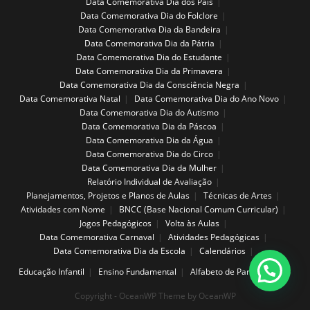
Data Comemorativa Dia dos Pais
Data Comemorativa Dia do Folclore
Data Comemorativa Dia da Bandeira
Data Comemorativa Dia da Pátria
Data Comemorativa Dia do Estudante
Data Comemorativa Dia da Primavera
Data Comemorativa Dia da Consciência Negra
Data Comemorativa Natal
Data Comemorativa Dia do Ano Novo
Data Comemorativa Dia do Autismo
Data Comemorativa Dia da Páscoa
Data Comemorativa Dia da Água
Data Comemorativa Dia do Circo
Data Comemorativa Dia da Mulher
Relatório Individual de Avaliação
Planejamentos, Projetos e Planos de Aulas
Técnicas de Artes
Atividades com Nome
BNCC (Base Nacional Comum Curricular)
Jogos Pedagógicos
Volta às Aulas
Data Comemorativa Carnaval
Atividades Pedagógicas
Data Comemorativa Dia da Escola
Calendários
Educação Infantil
Ensino Fundamental
Alfabeto de Parede
Copyright - OceanWP Theme by OceanWP