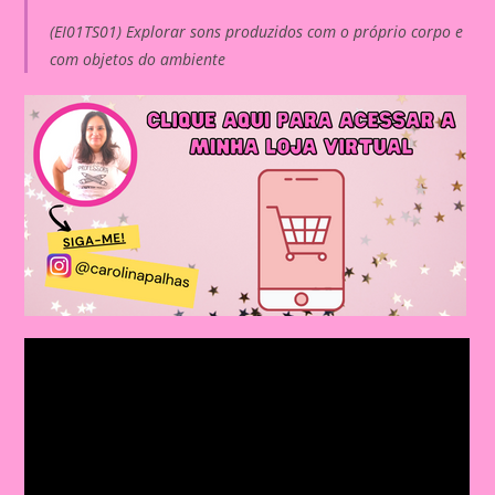
(EI01TS01) Explorar sons produzidos com o próprio corpo e
com objetos do ambiente