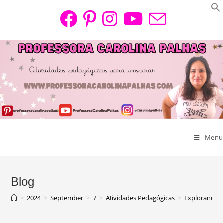
Skip
to
content
Menu
Blog
>
2024
>
September
>
7
>
Atividades Pedagógicas
>
Explorando a