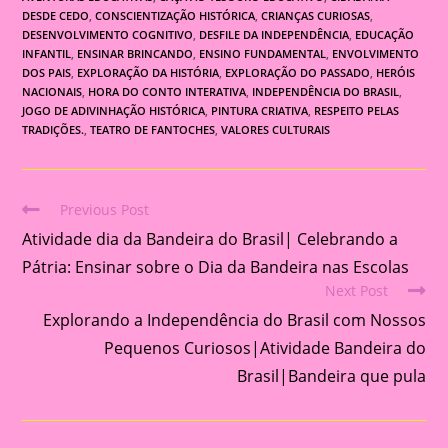
DESDE CEDO
,
CONSCIENTIZAÇÃO HISTÓRICA
,
CRIANÇAS CURIOSAS
,
DESENVOLVIMENTO COGNITIVO
,
DESFILE DA INDEPENDÊNCIA
,
EDUCAÇÃO
INFANTIL
,
ENSINAR BRINCANDO
,
ENSINO FUNDAMENTAL
,
ENVOLVIMENTO
DOS PAIS
,
EXPLORAÇÃO DA HISTÓRIA
,
EXPLORAÇÃO DO PASSADO
,
HERÓIS
NACIONAIS
,
HORA DO CONTO INTERATIVA
,
INDEPENDÊNCIA DO BRASIL
,
JOGO DE ADIVINHAÇÃO HISTÓRICA
,
PINTURA CRIATIVA
,
RESPEITO PELAS
TRADIÇÕES.
,
TEATRO DE FANTOCHES
,
VALORES CULTURAIS
Previous Post
Read
Atividade dia da Bandeira do Brasil| Celebrando a
more
articles
Pátria: Ensinar sobre o Dia da Bandeira nas Escolas
Next Post
Explorando a Independência do Brasil com Nossos
Pequenos Curiosos|Atividade Bandeira do
Brasil|Bandeira que pula