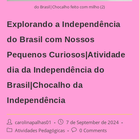
do Brasil|Chocalho feito com milho (2)
Explorando a Independência
do Brasil com Nossos
Pequenos Curiosos|Atividade
dia da Independência do
Brasil|Chocalho da
Independência
Post
Post
carolinapalhas01
7 de September de 2024
author:
published:
Post
Post
Atividades Pedagógicas
0 Comments
category:
comments: