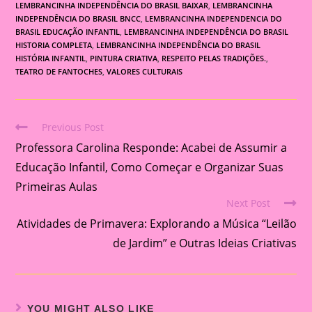
LEMBRANCINHA INDEPENDÊNCIA DO BRASIL BAIXAR
,
LEMBRANCINHA
INDEPENDÊNCIA DO BRASIL BNCC
,
LEMBRANCINHA INDEPENDENCIA DO
BRASIL EDUCAÇÃO INFANTIL
,
LEMBRANCINHA INDEPENDÊNCIA DO BRASIL
HISTORIA COMPLETA
,
LEMBRANCINHA INDEPENDÊNCIA DO BRASIL
HISTÓRIA INFANTIL
,
PINTURA CRIATIVA
,
RESPEITO PELAS TRADIÇÕES.
,
TEATRO DE FANTOCHES
,
VALORES CULTURAIS
Previous Post
Read
Professora Carolina Responde: Acabei de Assumir a
more
articles
Educação Infantil, Como Começar e Organizar Suas
Primeiras Aulas
Next Post
Atividades de Primavera: Explorando a Música “Leilão
de Jardim” e Outras Ideias Criativas
YOU MIGHT ALSO LIKE