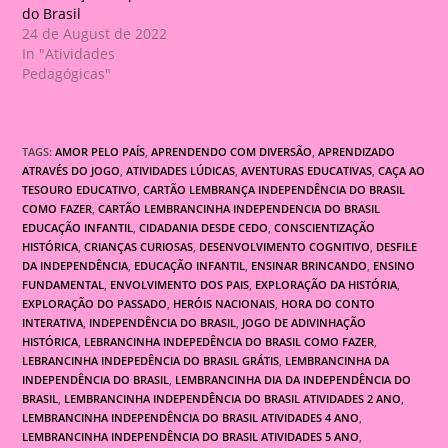
do Brasil
24 de August de 2022
In "Atividades
Pedagógicas"
TAGS:
AMOR PELO PAÍS
,
APRENDENDO COM DIVERSÃO
,
APRENDIZADO
ATRAVÉS DO JOGO
,
ATIVIDADES LÚDICAS
,
AVENTURAS EDUCATIVAS
,
CAÇA AO
TESOURO EDUCATIVO
,
CARTÃO LEMBRANÇA INDEPENDÊNCIA DO BRASIL
COMO FAZER
,
CARTÃO LEMBRANCINHA INDEPENDENCIA DO BRASIL
EDUCAÇÃO INFANTIL
,
CIDADANIA DESDE CEDO
,
CONSCIENTIZAÇÃO
HISTÓRICA
,
CRIANÇAS CURIOSAS
,
DESENVOLVIMENTO COGNITIVO
,
DESFILE
DA INDEPENDÊNCIA
,
EDUCAÇÃO INFANTIL
,
ENSINAR BRINCANDO
,
ENSINO
FUNDAMENTAL
,
ENVOLVIMENTO DOS PAIS
,
EXPLORAÇÃO DA HISTÓRIA
,
EXPLORAÇÃO DO PASSADO
,
HERÓIS NACIONAIS
,
HORA DO CONTO
INTERATIVA
,
INDEPENDÊNCIA DO BRASIL
,
JOGO DE ADIVINHAÇÃO
HISTÓRICA
,
LEBRANCINHA INDEPEDÊNCIA DO BRASIL COMO FAZER
,
LEBRANCINHA INDEPEDÊNCIA DO BRASIL GRÁTIS
,
LEMBRANCINHA DA
INDEPENDÊNCIA DO BRASIL
,
LEMBRANCINHA DIA DA INDEPENDÊNCIA DO
BRASIL
,
LEMBRANCINHA INDEPENDÊNCIA DO BRASIL ATIVIDADES 2 ANO
,
LEMBRANCINHA INDEPENDÊNCIA DO BRASIL ATIVIDADES 4 ANO
,
LEMBRANCINHA INDEPENDÊNCIA DO BRASIL ATIVIDADES 5 ANO
,