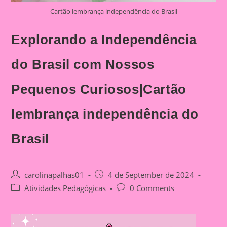
Cartão lembrança independência do Brasil
Explorando a Independência
do Brasil com Nossos
Pequenos Curiosos|Cartão
lembrança independência do
Brasil
Post
Post
carolinapalhas01
4 de September de 2024
author:
published:
Post
Post
Atividades Pedagógicas
0 Comments
category:
comments: