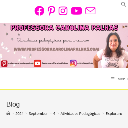
Skip
to
content
Menu
Blog
>
2024
>
September
>
4
>
Atividades Pedagógicas
>
Explorando a