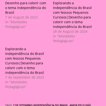
Desenho para colorir com
Explorando a
o tema independência do
Independência do Brasil
Brasil
com Nossos Pequenos
7 de August de 2022
Curiosos|Desenho para
In "Atividades
colorir com o tema
Pedagógicas"
independência do Brasil
28 de August de 2024
In "Atividades
Pedagógicas"
Explorando a
Independência do Brasil
com Nossos Pequenos
Curiosos|Desenho para
colorir com o tema
independência do Brasil
7 de September de 2023
In "Atividades
Pedagógicas"
TAGS:
7 DE SETEMBRO INDEPENDÊNCIA DO BRASIL
,
AMOR PELO PAÍS
,