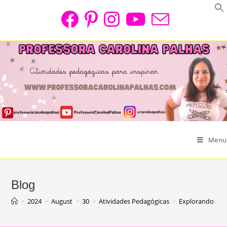
Skip
to
content
Menu
Blog
>
2024
>
August
>
30
>
Atividades Pedagógicas
>
Explorando a I