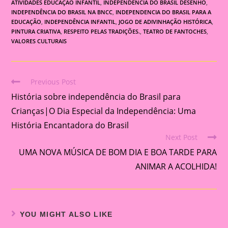
ATIVIDADES EDUCAÇÃO INFANTIL
,
INDEPENDÊNCIA DO BRASIL DESENHO
,
INDEPENDÊNCIA DO BRASIL NA BNCC
,
INDEPENDENCIA DO BRASIL PARA A
EDUCAÇÃO
,
INDEPENDÊNCIA INFANTIL
,
JOGO DE ADIVINHAÇÃO HISTÓRICA
,
PINTURA CRIATIVA
,
RESPEITO PELAS TRADIÇÕES.
,
TEATRO DE FANTOCHES
,
VALORES CULTURAIS
Previous Post
Read
História sobre independência do Brasil para
more
articles
Crianças|O Dia Especial da Independência: Uma
História Encantadora do Brasil
Next Post
UMA NOVA MÚSICA DE BOM DIA E BOA TARDE PARA
ANIMAR A ACOLHIDA!
YOU MIGHT ALSO LIKE