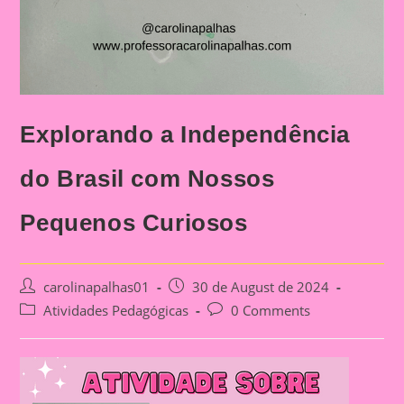
Explorando a Independência
do Brasil com Nossos
Pequenos Curiosos
Post
Post
carolinapalhas01
30 de August de 2024
author:
published:
Post
Post
Atividades Pedagógicas
0 Comments
category:
comments: