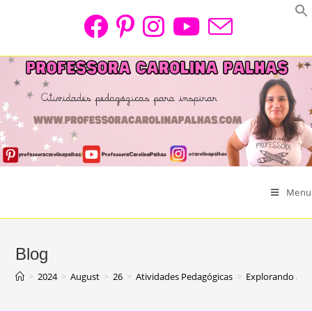
Skip
to
content
Menu
Blog
>
2024
>
August
>
26
>
Atividades Pedagógicas
>
Explorando a I