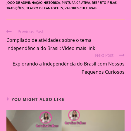
JOGO DE ADIVINHAÇÃO HISTÓRICA
,
PINTURA CRIATIVA
,
RESPEITO PELAS
TRADIÇÕES.
,
TEATRO DE FANTOCHES
,
VALORES CULTURAIS
Previous Post
Read
Compilado de atividades sobre o tema
more
articles
Independência do Brasil: Vídeo mais link
Next Post
Explorando a Independência do Brasil com Nossos
Pequenos Curiosos
YOU MIGHT ALSO LIKE