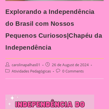
Explorando a Independência
do Brasil com Nossos
Pequenos Curiosos|Chapéu da
Independência
Post
Post
carolinapalhas01
26 de August de 2024
author:
published:
Post
Post
Atividades Pedagógicas
0 Comments
category:
comments: