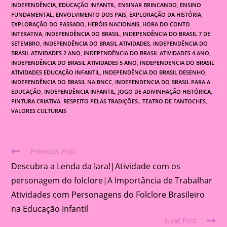
INDEPENDÊNCIA
,
EDUCAÇÃO INFANTIL
,
ENSINAR BRINCANDO
,
ENSINO
FUNDAMENTAL
,
ENVOLVIMENTO DOS PAIS
,
EXPLORAÇÃO DA HISTÓRIA
,
EXPLORAÇÃO DO PASSADO
,
HERÓIS NACIONAIS
,
HORA DO CONTO
INTERATIVA
,
INDEPENDÊNCIA DO BRASIL
,
INDEPENDÊNCIA DO BRASIL 7 DE
SETEMBRO
,
INDEPENDÊNCIA DO BRASIL ATIVIDADES
,
INDEPENDÊNCIA DO
BRASIL ATIVIDADES 2 ANO
,
INDEPENDÊNCIA DO BRASIL ATIVIDADES 4 ANO
,
INDEPENDÊNCIA DO BRASIL ATIVIDADES 5 ANO
,
INDEPENDENCIA DO BRASIL
ATIVIDADES EDUCAÇÃO INFANTIL
,
INDEPENDÊNCIA DO BRASIL DESENHO
,
INDEPENDÊNCIA DO BRASIL NA BNCC
,
INDEPENDENCIA DO BRASIL PARA A
EDUCAÇÃO
,
INDEPENDÊNCIA INFANTIL
,
JOGO DE ADIVINHAÇÃO HISTÓRICA
,
PINTURA CRIATIVA
,
RESPEITO PELAS TRADIÇÕES.
,
TEATRO DE FANTOCHES
,
VALORES CULTURAIS
Previous Post
Read
Descubra a Lenda da Iara!|Atividade com os
more
articles
personagem do folclore|A Importância de Trabalhar
Atividades com Personagens do Folclore Brasileiro
na Educação Infantil
Next Post