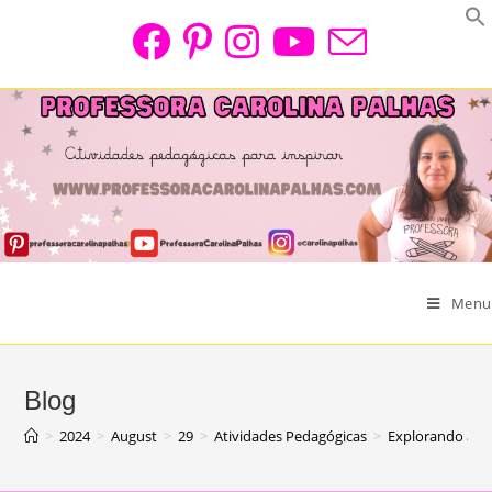
Skip
to
content
Menu
Blog
>
2024
>
August
>
29
>
Atividades Pedagógicas
>
Explorando a I