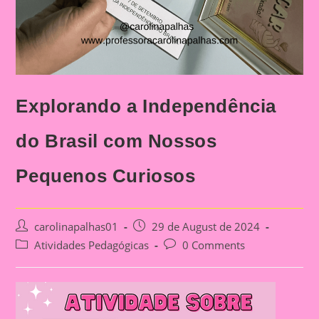
Explorando a Independência
do Brasil com Nossos
Pequenos Curiosos
Post
Post
carolinapalhas01
29 de August de 2024
author:
published:
Post
Post
Atividades Pedagógicas
0 Comments
category:
comments: