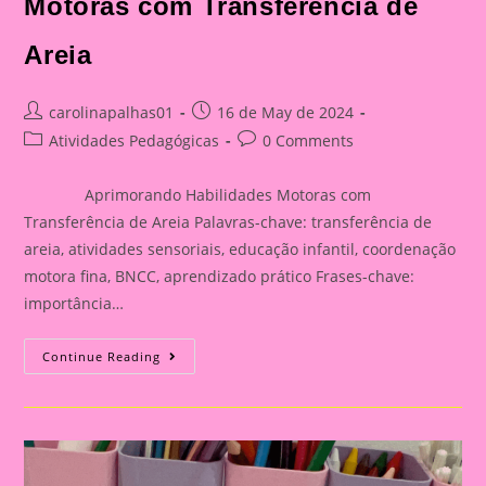
Motoras com Transferência de
Areia
Post
Post
carolinapalhas01
16 de May de 2024
author:
published:
Post
Post
Atividades Pedagógicas
0 Comments
category:
comments:
Aprimorando Habilidades Motoras com
Transferência de Areia Palavras-chave: transferência de
areia, atividades sensoriais, educação infantil, coordenação
motora fina, BNCC, aprendizado prático Frases-chave:
importância…
Atividade
Continue Reading
Sensorial
16|Aprimorando
Habilidades
Motoras
Com
Transferência
De
Areia