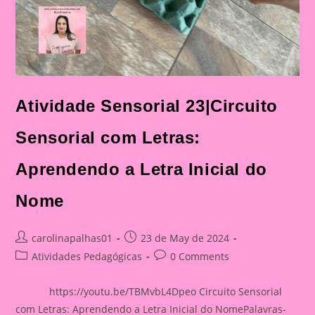
Atividade Sensorial 23|Circuito
Sensorial com Letras:
Aprendendo a Letra Inicial do
Nome
Post
Post
carolinapalhas01
23 de May de 2024
author:
published:
Post
Post
Atividades Pedagógicas
0 Comments
category:
comments:
https://youtu.be/TBMvbL4Dpeo Circuito Sensorial
com Letras: Aprendendo a Letra Inicial do NomePalavras-