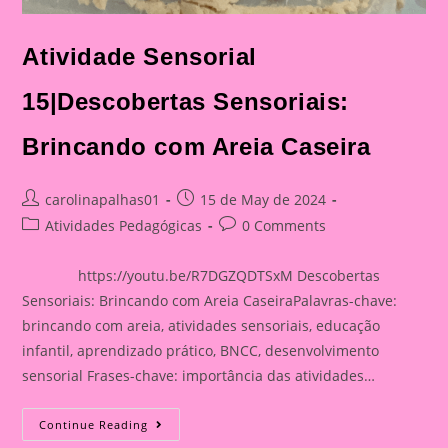
Atividade Sensorial
15|Descobertas Sensoriais:
Brincando com Areia Caseira
Post
Post
carolinapalhas01
15 de May de 2024
author:
published:
Post
Post
Atividades Pedagógicas
0 Comments
category:
comments:
https://youtu.be/R7DGZQDTSxM Descobertas
Sensoriais: Brincando com Areia CaseiraPalavras-chave:
brincando com areia, atividades sensoriais, educação
infantil, aprendizado prático, BNCC, desenvolvimento
sensorial Frases-chave: importância das atividades…
Atividade
Continue Reading
Sensorial