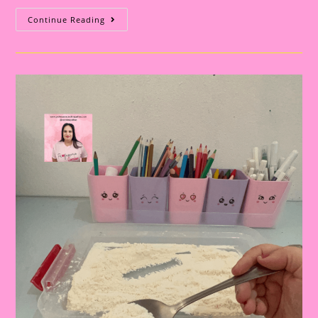
Atividade
Continue Reading
Sensorial
14|Criando
E
Explorando
Com
Areia
Caseira