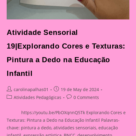
Atividade Sensorial
19|Explorando Cores e Texturas:
Pintura a Dedo na Educação
Infantil
Post
Post
carolinapalhas01
19 de May de 2024
author:
published:
Post
Post
Atividades Pedagógicas
0 Comments
category:
comments:
https://youtu.be/PbOXqnnQ5Tk Explorando Cores e
Texturas: Pintura a Dedo na Educação Infantil Palavras-
chave: pintura a dedo, atividades sensoriais, educação
infantil, expressão artística, BNCC, desenvolvimento