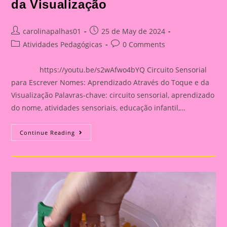
da Visualização
Post
Post
carolinapalhas01
25 de May de 2024
author:
published:
Post
Post
Atividades Pedagógicas
0 Comments
category:
comments:
https://youtu.be/s2wAfwo4bYQ Circuito Sensorial
para Escrever Nomes: Aprendizado Através do Toque e da
Visualização Palavras-chave: circuito sensorial, aprendizado
do nome, atividades sensoriais, educação infantil,…
Atividade
Continue Reading
Sensorial
25|Circuito
Sensorial
Para
Escrever
Nomes:
Aprendizado
Através
Do
Toque
E
Da
Visualização