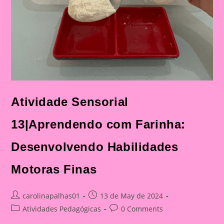
Atividade Sensorial
13|Aprendendo com Farinha:
Desenvolvendo Habilidades
Motoras Finas
Post
Post
carolinapalhas01
13 de May de 2024
author:
published:
Post
Post
Atividades Pedagógicas
0 Comments
category:
comments: