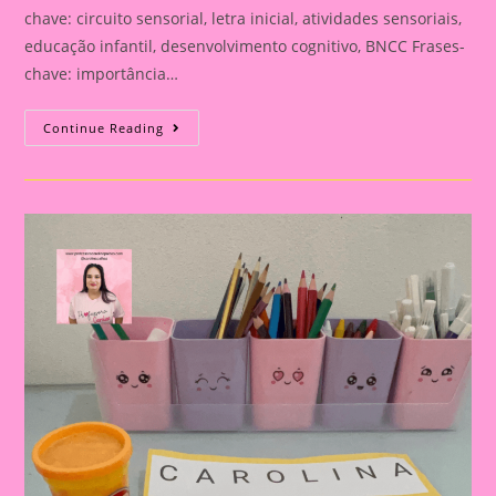
chave: circuito sensorial, letra inicial, atividades sensoriais,
educação infantil, desenvolvimento cognitivo, BNCC Frases-
chave: importância…
Atividade
Continue Reading
Sensorial
23|Circuito
Sensorial
Com
Letras:
Aprendendo
A
Letra
Inicial
Do
Nome