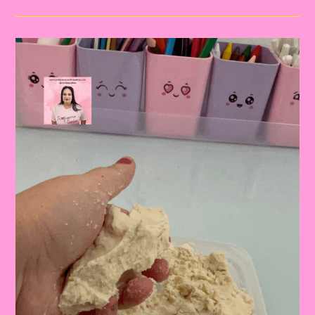
15|Descobertas
Sensoriais:
Brincando
Com
Areia
Caseira