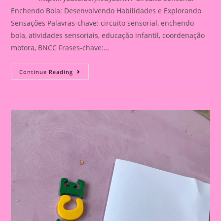
Enchendo Bola: Desenvolvendo Habilidades e Explorando
Sensações Palavras-chave: circuito sensorial, enchendo
bola, atividades sensoriais, educação infantil, coordenação
motora, BNCC Frases-chave:…
Atividade
Continue Reading
Sensorial
26|Circuito
Sensorial
Enchendo
Bola:
Desenvolvendo
Habilidades
E
Explorando
Sensações