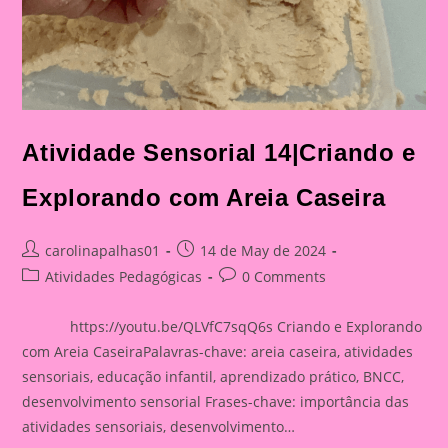
Atividade Sensorial 14|Criando e
Explorando com Areia Caseira
Post
Post
carolinapalhas01
14 de May de 2024
author:
published:
Post
Post
Atividades Pedagógicas
0 Comments
category:
comments:
https://youtu.be/QLVfC7sqQ6s Criando e Explorando
com Areia CaseiraPalavras-chave: areia caseira, atividades
sensoriais, educação infantil, aprendizado prático, BNCC,
desenvolvimento sensorial Frases-chave: importância das
atividades sensoriais, desenvolvimento…