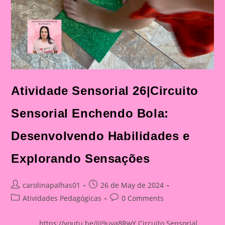
Atividade Sensorial 26|Circuito
Sensorial Enchendo Bola:
Desenvolvendo Habilidades e
Explorando Sensações
Post
Post
carolinapalhas01
26 de May de 2024
author:
published:
Post
Post
Atividades Pedagógicas
0 Comments
category:
comments:
https://youtu.be/JiI9uya8RwY Circuito Sensorial