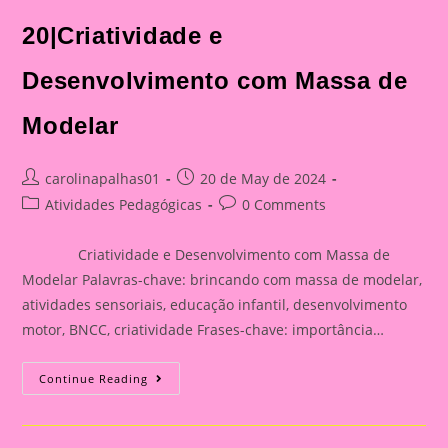
20|Criatividade e
Desenvolvimento com Massa de
Modelar
Post
Post
carolinapalhas01
20 de May de 2024
author:
published:
Post
Post
Atividades Pedagógicas
0 Comments
category:
comments:
Criatividade e Desenvolvimento com Massa de
Modelar Palavras-chave: brincando com massa de modelar,
atividades sensoriais, educação infantil, desenvolvimento
motor, BNCC, criatividade Frases-chave: importância…
Atividade
Continue Reading
Sensorial
20|Criatividade
E
Desenvolvimento