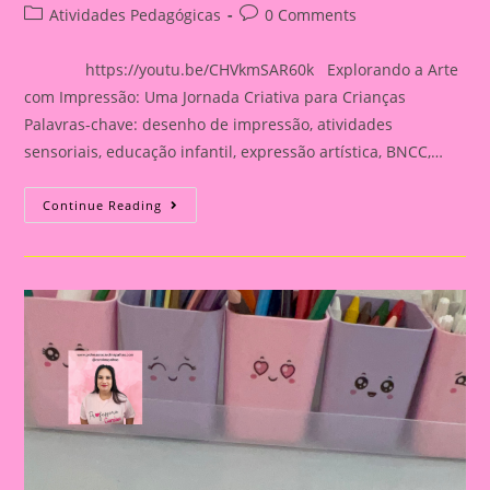
author:
published:
Post
Post
Atividades Pedagógicas
0 Comments
category:
comments:
https://youtu.be/CHVkmSAR60k Explorando a Arte
com Impressão: Uma Jornada Criativa para Crianças
Palavras-chave: desenho de impressão, atividades
sensoriais, educação infantil, expressão artística, BNCC,…
Atividade
Continue Reading
Sensorial
17|Explorando
A
Arte
Com
Impressão:
Uma
Jornada
Criativa
Para
Crianças