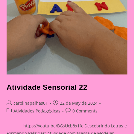
Atividade Sensorial 22
Post
Post
carolinapalhas01
22 de May de 2024
author:
published:
Post
Post
Atividades Pedagógicas
0 Comments
category:
comments:
https://youtu.be/BGsUcb8x1fc Descobrindo Letras e
Formando Palavras: Atividade com Massa de Modelar