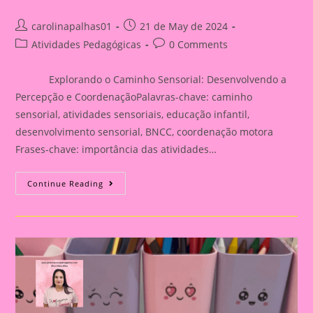
Post
Post
carolinapalhas01
21 de May de 2024
author:
published:
Post
Post
Atividades Pedagógicas
0 Comments
category:
comments:
Explorando o Caminho Sensorial: Desenvolvendo a
Percepção e CoordenaçãoPalavras-chave: caminho
sensorial, atividades sensoriais, educação infantil,
desenvolvimento sensorial, BNCC, coordenação motora
Frases-chave: importância das atividades…
Atividade
Continue Reading
Sensorial
21|Explorando
O
Caminho
Sensorial:
Desenvolvendo
A
Percepção
E
Coordenação