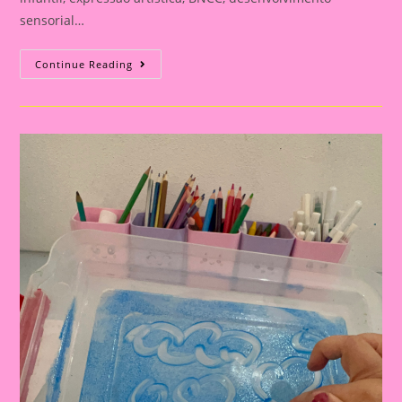
sensorial…
Atividade
Continue Reading
Sensorial
19|Explorando
Cores
E
Texturas:
Pintura
A
Dedo
Na
Educação
Infantil