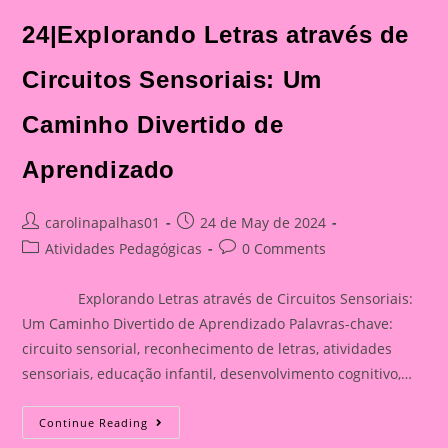
24|Explorando Letras através de
Circuitos Sensoriais: Um
Caminho Divertido de
Aprendizado
Post
Post
carolinapalhas01
24 de May de 2024
author:
published:
Post
Post
Atividades Pedagógicas
0 Comments
category:
comments:
Explorando Letras através de Circuitos Sensoriais:
Um Caminho Divertido de Aprendizado Palavras-chave:
circuito sensorial, reconhecimento de letras, atividades
sensoriais, educação infantil, desenvolvimento cognitivo,…
Atividade
Continue Reading
Sensorial