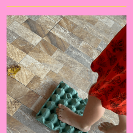
24|Explorando
Letras
Através
De
Circuitos
Sensoriais:
Um
Caminho
Divertido
De
Aprendizado