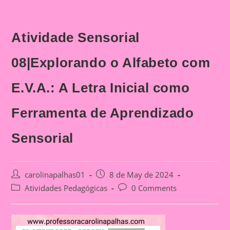
Atividade Sensorial
08|Explorando o Alfabeto com
E.V.A.: A Letra Inicial como
Ferramenta de Aprendizado
Sensorial
Post
Post
carolinapalhas01
8 de May de 2024
author:
published:
Post
Post
Atividades Pedagógicas
0 Comments
category:
comments: