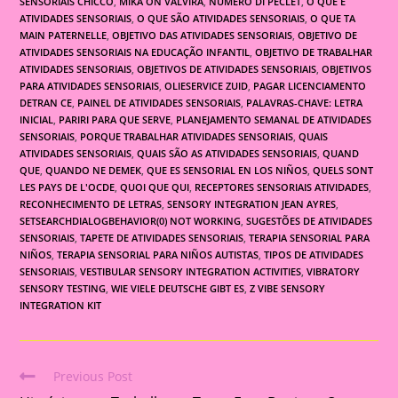
SENSORIAIS CHICCO
,
MIKÄ ON VALVIRA
,
NUMERO DI PECLET
,
O QUE É
ATIVIDADES SENSORIAIS
,
O QUE SÃO ATIVIDADES SENSORIAIS
,
O QUE TA
MAIN PATERNELLE
,
OBJETIVO DAS ATIVIDADES SENSORIAIS
,
OBJETIVO DE
ATIVIDADES SENSORIAIS NA EDUCAÇÃO INFANTIL
,
OBJETIVO DE TRABALHAR
ATIVIDADES SENSORIAIS
,
OBJETIVOS DE ATIVIDADES SENSORIAIS
,
OBJETIVOS
PARA ATIVIDADES SENSORIAIS
,
OLIESERVICE ZUID
,
PAGAR LICENCIAMENTO
DETRAN CE
,
PAINEL DE ATIVIDADES SENSORIAIS
,
PALAVRAS-CHAVE: LETRA
INICIAL
,
PARIRI PARA QUE SERVE
,
PLANEJAMENTO SEMANAL DE ATIVIDADES
SENSORIAIS
,
PORQUE TRABALHAR ATIVIDADES SENSORIAIS
,
QUAIS
ATIVIDADES SENSORIAIS
,
QUAIS SÃO AS ATIVIDADES SENSORIAIS
,
QUAND
QUE
,
QUANDO NE DEMEK
,
QUE ES SENSORIAL EN LOS NIÑOS
,
QUELS SONT
LES PAYS DE L'OCDE
,
QUOI QUE QUI
,
RECEPTORES SENSORIAIS ATIVIDADES
,
RECONHECIMENTO DE LETRAS
,
SENSORY INTEGRATION JEAN AYRES
,
SETSEARCHDIALOGBEHAVIOR(0) NOT WORKING
,
SUGESTÕES DE ATIVIDADES
SENSORIAIS
,
TAPETE DE ATIVIDADES SENSORIAIS
,
TERAPIA SENSORIAL PARA
NIÑOS
,
TERAPIA SENSORIAL PARA NIÑOS AUTISTAS
,
TIPOS DE ATIVIDADES
SENSORIAIS
,
VESTIBULAR SENSORY INTEGRATION ACTIVITIES
,
VIBRATORY
SENSORY TESTING
,
WIE VIELE DEUTSCHE GIBT ES
,
Z VIBE SENSORY
INTEGRATION KIT
Previous Post
Read