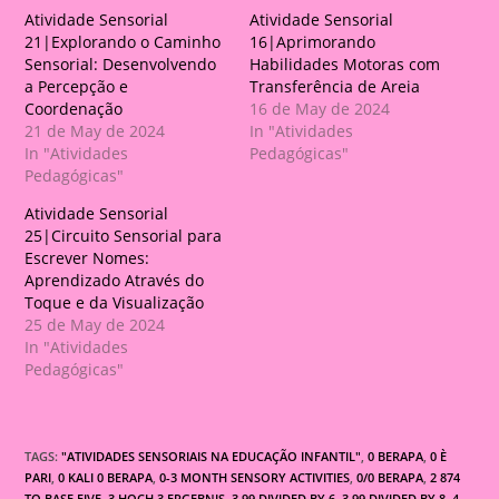
Atividade Sensorial
Atividade Sensorial
21|Explorando o Caminho
16|Aprimorando
Sensorial: Desenvolvendo
Habilidades Motoras com
a Percepção e
Transferência de Areia
Coordenação
16 de May de 2024
21 de May de 2024
In "Atividades
In "Atividades
Pedagógicas"
Pedagógicas"
Atividade Sensorial
25|Circuito Sensorial para
Escrever Nomes:
Aprendizado Através do
Toque e da Visualização
25 de May de 2024
In "Atividades
Pedagógicas"
TAGS:
"ATIVIDADES SENSORIAIS NA EDUCAÇÃO INFANTIL"
,
0 BERAPA
,
0 È
PARI
,
0 KALI 0 BERAPA
,
0-3 MONTH SENSORY ACTIVITIES
,
0/0 BERAPA
,
2 874
TO BASE FIVE
,
3 HOCH 3 ERGEBNIS
,
3.99 DIVIDED BY 6
,
3.99 DIVIDED BY 8
,
4