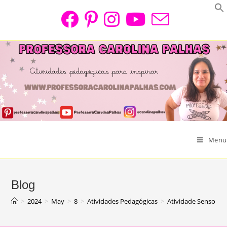
Skip
to
content
Menu
Blog
>
2024
>
May
>
8
>
Atividades Pedagógicas
>
Atividade Sensorial