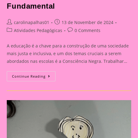
Fundamental
Post
Post
carolinapalhas01
13 de November de 2024
author:
published:
Post
Post
Atividades Pedagógicas
0 Comments
category:
comments:
A educação é a chave para a construção de uma sociedade
mais justa e inclusiva, e um dos temas cruciais a serem
abordados nas escolas é a Consciência Negra. Trabalhar…
Atividade
Continue Reading
Sobre
O
Tema
Consciência
Negra
|
A
Importância
De
Trabalhar
A
Consciência
Negra
Com