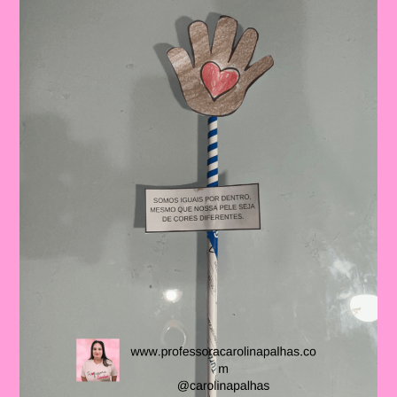
Importância
De
Trabalhar
A
Consciência
Negra
Com
Crianças
Na
Educação
Infantil
E
No
Ensino
Fundamental