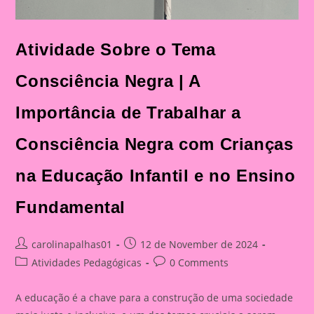
Atividade Sobre o Tema
Consciência Negra | A
Importância de Trabalhar a
Consciência Negra com Crianças
na Educação Infantil e no Ensino
Fundamental
Post
Post
carolinapalhas01
12 de November de 2024
author:
published:
Post
Post
Atividades Pedagógicas
0 Comments
category:
comments:
A educação é a chave para a construção de uma sociedade