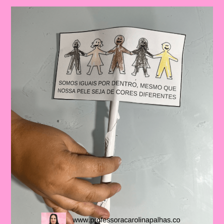
Negra
|
A
Importância
De
Trabalhar
A
Consciência
Negra
Com
Crianças
Na
Educação
Infantil
E
No
Ensino
Fundamental