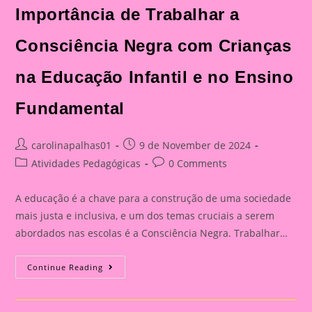
Importância de Trabalhar a
Consciência Negra com Crianças
na Educação Infantil e no Ensino
Fundamental
Post
Post
carolinapalhas01
9 de November de 2024
author:
published:
Post
Post
Atividades Pedagógicas
0 Comments
category:
comments:
A educação é a chave para a construção de uma sociedade
mais justa e inclusiva, e um dos temas cruciais a serem
abordados nas escolas é a Consciência Negra. Trabalhar…
Atividade
Continue Reading
Sobre
O
Tema
Consciência