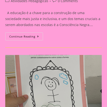
Post
Post
Atividades Pedagógicas
0 Comments
category:
comments:
A educação é a chave para a construção de uma
sociedade mais justa e inclusiva, e um dos temas cruciais a
serem abordados nas escolas é a Consciência Negra.…
Atividade
Continue Reading
Sobre
O
Tema
Consciência
Negra
|
A
Importância
De
Trabalhar
A
Consciência
Negra
Com
Crianças
Na
Educação
Infantil
E
No
Ensino