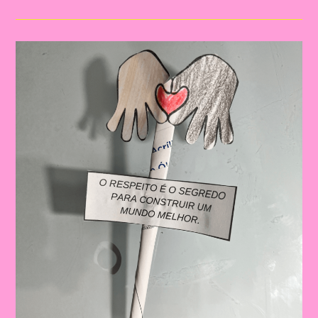
O
Tema
Consciência
Negra
|
A
Importância
De
Trabalhar
A
Consciência
Negra
Com
Crianças
Na
Educação
Infantil
E
No
Ensino
Fundamental