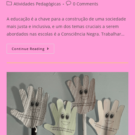
author:
published:
Post
Post
Atividades Pedagógicas
0 Comments
category:
comments:
A educação é a chave para a construção de uma sociedade
mais justa e inclusiva, e um dos temas cruciais a serem
abordados nas escolas é a Consciência Negra. Trabalhar…
Atividade
Continue Reading
Sobre
O
Tema
Consciência
Negra
|
A
Importância
De
Trabalhar
A
Consciência
Negra
Com
Crianças
Na
Educação
Infantil
E
No