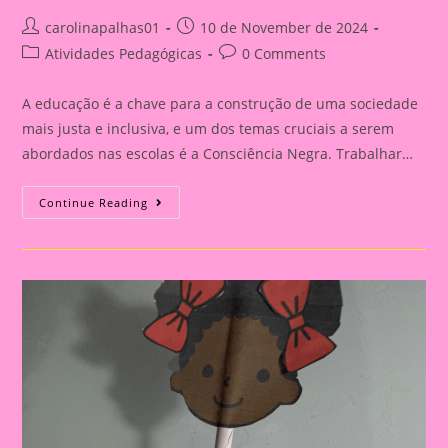
Post
Post
carolinapalhas01
10 de November de 2024
author:
published:
Post
Post
Atividades Pedagógicas
0 Comments
category:
comments:
A educação é a chave para a construção de uma sociedade
mais justa e inclusiva, e um dos temas cruciais a serem
abordados nas escolas é a Consciência Negra. Trabalhar…
Atividade
Continue Reading
Sobre
O
Tema
Consciência
Negra
|
A
Importância
De
Trabalhar
A
Consciência
Negra
Com
Crianças
Na
Educação