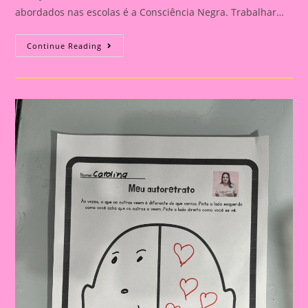
abordados nas escolas é a Consciência Negra. Trabalhar…
Atividade
Continue Reading
Sobre
O
Tema
Consciência
Negra
|
A
Importância
De
Trabalhar
A
Consciência
Negra
Com
Crianças
Na
Educação
Infantil
E
No
Ensino
Fundamental