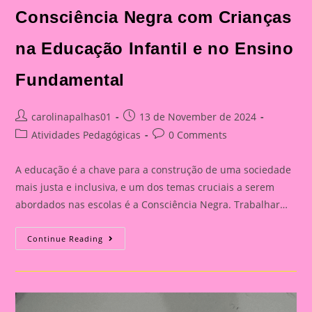
Consciência Negra com Crianças
na Educação Infantil e no Ensino
Fundamental
Post
Post
carolinapalhas01
13 de November de 2024
author:
published:
Post
Post
Atividades Pedagógicas
0 Comments
category:
comments:
A educação é a chave para a construção de uma sociedade
mais justa e inclusiva, e um dos temas cruciais a serem
abordados nas escolas é a Consciência Negra. Trabalhar…
Atividade
Continue Reading
Sobre
O
Tema
Consciência
Negra
|
A