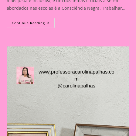
mais justa e inclusiva, e um dos temas cruciais a serem
abordados nas escolas é a Consciência Negra. Trabalhar…
Atividade
Continue Reading
Sobre
O
Tema
Consciência
Negra
|
A
Importância
De
Trabalhar
A
Consciência
Negra
Com
Crianças
Na
Educação
Infantil
E
No
Ensino
Fundamental