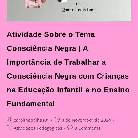
Atividade Sobre o Tema
Consciência Negra | A
Importância de Trabalhar a
Consciência Negra com Crianças
na Educação Infantil e no Ensino
Fundamental
Post
Post
carolinapalhas01
8 de November de 2024
author:
published:
Post
Post
Atividades Pedagógicas
0 Comments
category:
comments: