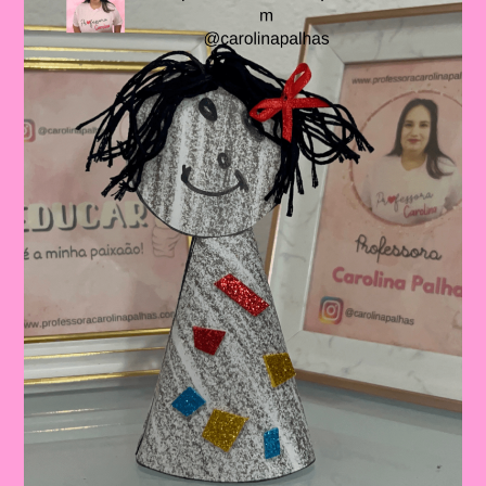
De
Trabalhar
A
Consciência
Negra
Com
Crianças
Na
Educação
Infantil
E
No
Ensino
Fundamental