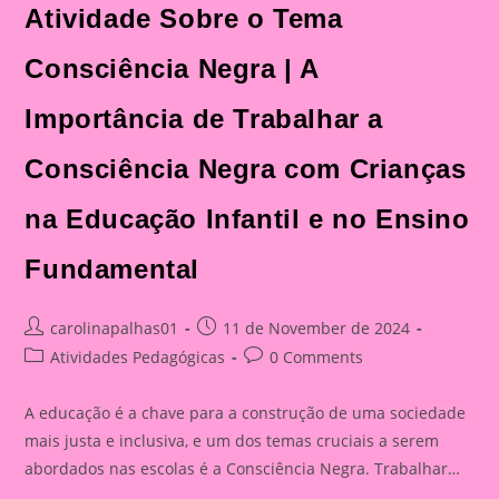
Atividade Sobre o Tema
Consciência Negra | A
Importância de Trabalhar a
Consciência Negra com Crianças
na Educação Infantil e no Ensino
Fundamental
Post
Post
carolinapalhas01
11 de November de 2024
author:
published:
Post
Post
Atividades Pedagógicas
0 Comments
category:
comments:
A educação é a chave para a construção de uma sociedade
mais justa e inclusiva, e um dos temas cruciais a serem
abordados nas escolas é a Consciência Negra. Trabalhar…