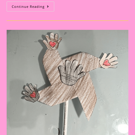
Atividade
Continue Reading
Sobre
O
Tema
Consciência
Negra
|
A
Importância
De
Trabalhar
A
Consciência
Negra
Com
Crianças
Na
Educação
Infantil
E
No
Ensino
Fundamental