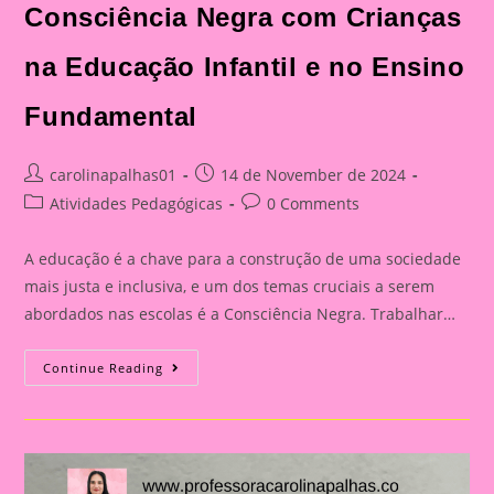
Consciência Negra com Crianças
na Educação Infantil e no Ensino
Fundamental
Post
Post
carolinapalhas01
14 de November de 2024
author:
published:
Post
Post
Atividades Pedagógicas
0 Comments
category:
comments:
A educação é a chave para a construção de uma sociedade
mais justa e inclusiva, e um dos temas cruciais a serem
abordados nas escolas é a Consciência Negra. Trabalhar…
Atividade
Continue Reading
Sobre
O
Tema
Consciência
Negra
|
A
Importância