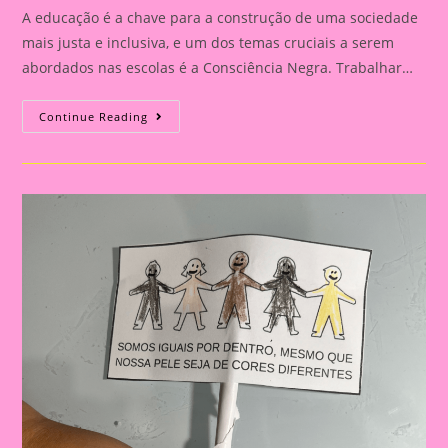
A educação é a chave para a construção de uma sociedade
mais justa e inclusiva, e um dos temas cruciais a serem
abordados nas escolas é a Consciência Negra. Trabalhar…
Atividade
Continue Reading
Sobre
O
Tema
Consciência
Negra
|
A
Importância
De
Trabalhar
A
Consciência
Negra
Com
Crianças
Na
Educação
Infantil
E
No
Ensino
Fundamental