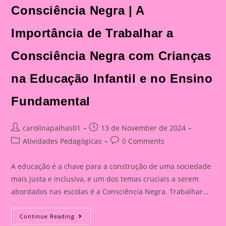
Consciência Negra | A
Importância de Trabalhar a
Consciência Negra com Crianças
na Educação Infantil e no Ensino
Fundamental
Post
Post
carolinapalhas01
13 de November de 2024
author:
published:
Post
Post
Atividades Pedagógicas
0 Comments
category:
comments:
A educação é a chave para a construção de uma sociedade
mais justa e inclusiva, e um dos temas cruciais a serem
abordados nas escolas é a Consciência Negra. Trabalhar…
Atividade
Continue Reading
Sobre