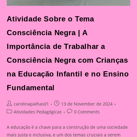
Atividade Sobre o Tema
Consciência Negra | A
Importância de Trabalhar a
Consciência Negra com Crianças
na Educação Infantil e no Ensino
Fundamental
Post
Post
carolinapalhas01
13 de November de 2024
author:
published:
Post
Post
Atividades Pedagógicas
0 Comments
category:
comments:
A educação é a chave para a construção de uma sociedade
mais justa e inclusiva, e um dos temas cruciais a serem