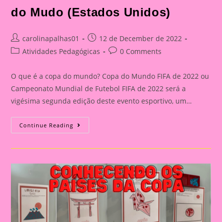
do Mudo (Estados Unidos)
Post
Post
carolinapalhas01
12 de December de 2022
author:
published:
Post
Post
Atividades Pedagógicas
0 Comments
category:
comments:
O que é a copa do mundo? Copa do Mundo FIFA de 2022 ou
Campeonato Mundial de Futebol FIFA de 2022 será a
vigésima segunda edição deste evento esportivo, um…
Conhecendo
Continue Reading
Os
Países
Da
Copa
Do
Mudo
(Estados
Unidos)