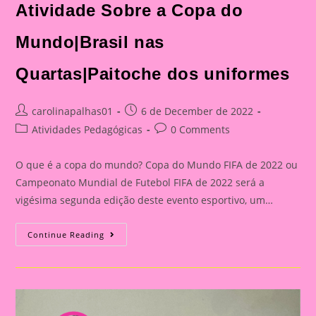
Atividade Sobre a Copa do
Mundo|Brasil nas
Quartas|Paitoche dos uniformes
Post
Post
carolinapalhas01
6 de December de 2022
author:
published:
Post
Post
Atividades Pedagógicas
0 Comments
category:
comments:
O que é a copa do mundo? Copa do Mundo FIFA de 2022 ou
Campeonato Mundial de Futebol FIFA de 2022 será a
vigésima segunda edição deste evento esportivo, um…
Atividade
Continue Reading
Sobre
A
Copa
Do
Mundo|Brasil
Nas
Quartas|Paitoche
Dos