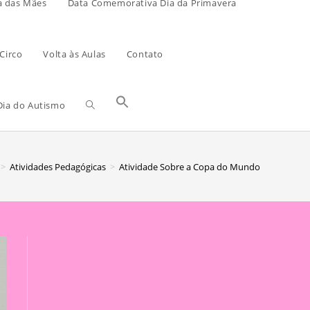
a das Mães
Data Comemorativa Dia da Primavera
Circo
Volta às Aulas
Contato
ia do Autismo
>
Atividades Pedagógicas
>
Atividade Sobre a Copa do Mundo