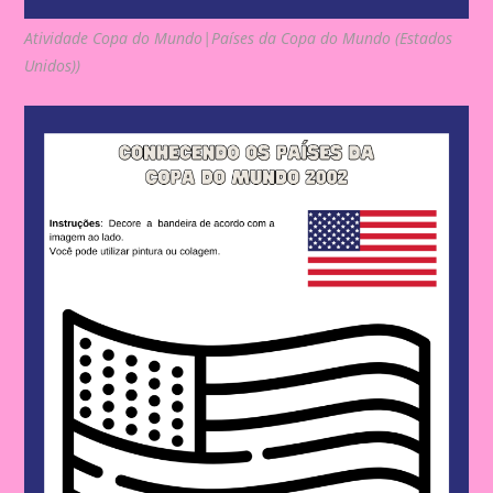
Atividade Copa do Mundo|Países da Copa do Mundo (Estados
Unidos))