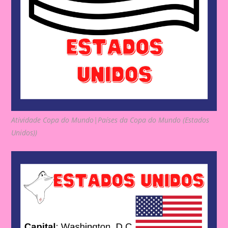
Atividade Copa do Mundo|Países da Copa do Mundo (Estados
Unidos))