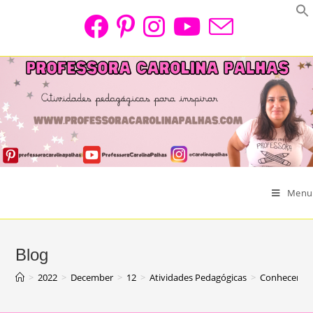
Skip
to
content
Menu
Blog
>
2022
>
December
>
12
>
Atividades Pedagógicas
>
Conhecendo 