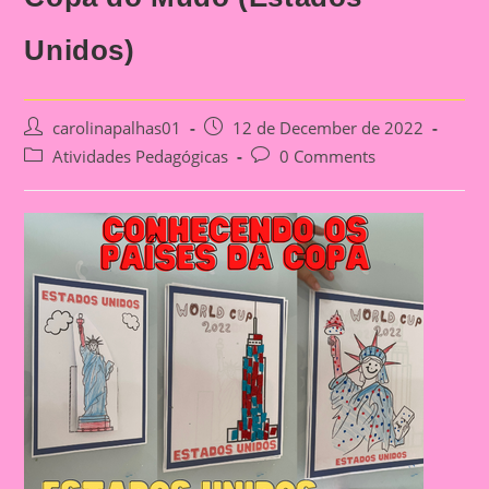
Unidos)
Post
Post
carolinapalhas01
12 de December de 2022
author:
published:
Post
Post
Atividades Pedagógicas
0 Comments
category:
comments: