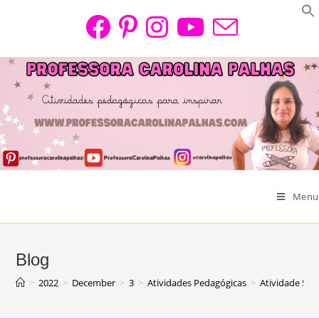
Skip
to
content
Menu
Blog
>
2022
>
December
>
3
>
Atividades Pedagógicas
>
Atividade So