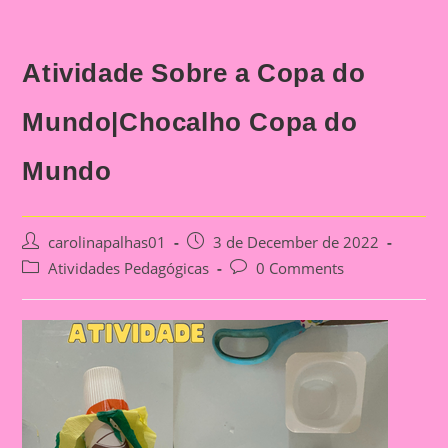
Atividade Sobre a Copa do
Mundo|Chocalho Copa do
Mundo
Post
Post
carolinapalhas01
3 de December de 2022
author:
published:
Post
Post
Atividades Pedagógicas
0 Comments
category:
comments: