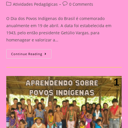
author:
published:
Post
Post
Atividades Pedagógicas
0 Comments
category:
comments:
O Dia dos Povos Indígenas do Brasil é comemorado
anualmente em 19 de abril. A data foi estabelecida em
1943, pelo então presidente Getúlio Vargas, para
homenagear e valorizar a…
Atividade
Continue Reading
Dia
Dos
Povos
Indígenas