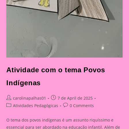
Atividade com o tema Povos
Indígenas
Post
Post
carolinapalhas01
7 de April de 2025
author:
published:
Post
Post
Atividades Pedagógicas
0 Comments
category:
comments:
O tema dos povos indígenas é um assunto riquíssimo e
essencial para ser abordado na educação infantil. Além de