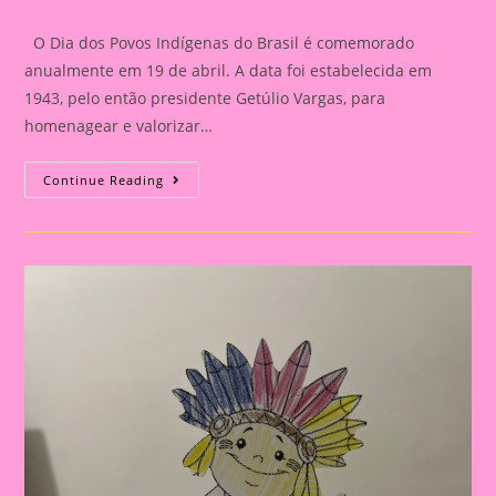
category:
comments:
O Dia dos Povos Indígenas do Brasil é comemorado
anualmente em 19 de abril. A data foi estabelecida em
1943, pelo então presidente Getúlio Vargas, para
homenagear e valorizar…
Atividade
Continue Reading
Dia
Dos
Povos
Indígenas|Brinquedo
Indígena|Passo
A
Passo
De
Como
Fazer
Uma
Peteca
De
Jornal