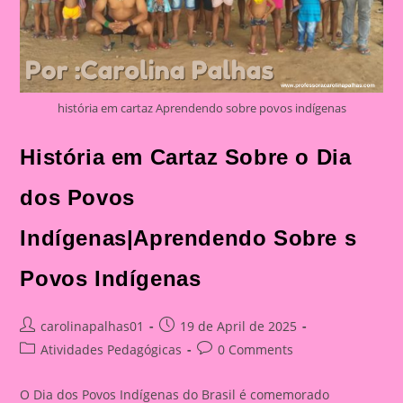
história em cartaz Aprendendo sobre povos indígenas
História em Cartaz Sobre o Dia
dos Povos
Indígenas|Aprendendo Sobre s
Povos Indígenas
Post
Post
carolinapalhas01
19 de April de 2025
author:
published:
Post
Post
Atividades Pedagógicas
0 Comments
category:
comments:
O Dia dos Povos Indígenas do Brasil é comemorado