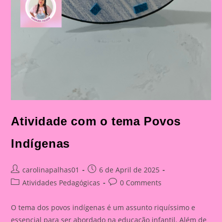
Atividade com o tema Povos
Indígenas
Post
Post
carolinapalhas01
6 de April de 2025
author:
published:
Post
Post
Atividades Pedagógicas
0 Comments
category:
comments:
O tema dos povos indígenas é um assunto riquíssimo e
essencial para ser abordado na educação infantil. Além de