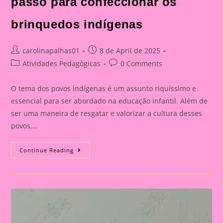
passo para confeccionar os
brinquedos indígenas
Post
Post
carolinapalhas01
8 de April de 2025
author:
published:
Post
Post
Atividades Pedagógicas
0 Comments
category:
comments:
O tema dos povos indígenas é um assunto riquíssimo e
essencial para ser abordado na educação infantil. Além de
ser uma maneira de resgatar e valorizar a cultura desses
povos,…
Atividade
Continue Reading
Com
O
Tema
Povos
Indígenas
|Apostila
Com
Passo
A
Passo