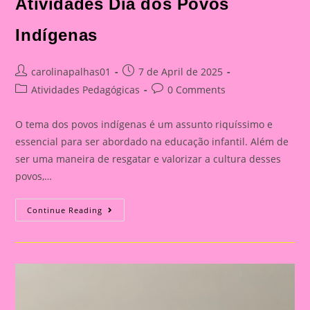
Atividades Dia dos Povos
Indígenas
Post
Post
carolinapalhas01
7 de April de 2025
author:
published:
Post
Post
Atividades Pedagógicas
0 Comments
category:
comments:
O tema dos povos indígenas é um assunto riquíssimo e
essencial para ser abordado na educação infantil. Além de
ser uma maneira de resgatar e valorizar a cultura desses
povos,…
Atividade
Continue Reading
Com
O
Tema
Povos
Indígenas
|Apostila
De
Atividade|
Atividades
Dia