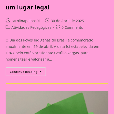
um lugar legal
Post
Post
carolinapalhas01
30 de April de 2025
author:
published:
Post
Post
Atividades Pedagógicas
0 Comments
category:
comments:
O Dia dos Povos Indígenas do Brasil é comemorado
anualmente em 19 de abril. A data foi estabelecida em
1943, pelo então presidente Getúlio Vargas, para
homenagear e valorizar a…
História
Continue Reading
Em
Cartaz
Sobre
O
Dia
Dos
Povos
Indígenas|Sofia
Visita
Um
Lugar