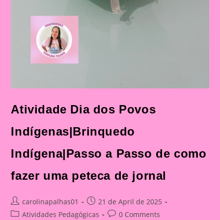
Atividade Dia dos Povos
Indígenas|Brinquedo
Indígena|Passo a Passo de como
fazer uma peteca de jornal
Post
Post
carolinapalhas01
21 de April de 2025
author:
published:
Post
Post
Atividades Pedagógicas
0 Comments