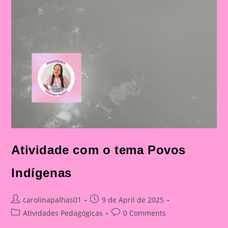
Atividade com o tema Povos
Indígenas
Post
Post
carolinapalhas01
9 de April de 2025
author:
published:
Post
Post
Atividades Pedagógicas
0 Comments
category:
comments: