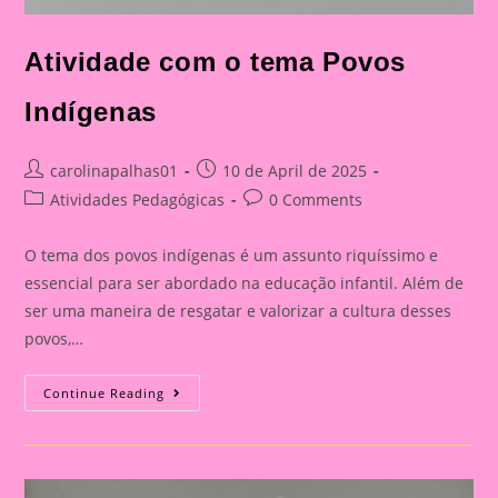
Atividade com o tema Povos
Indígenas
Post
Post
carolinapalhas01
10 de April de 2025
author:
published:
Post
Post
Atividades Pedagógicas
0 Comments
category:
comments:
O tema dos povos indígenas é um assunto riquíssimo e
essencial para ser abordado na educação infantil. Além de
ser uma maneira de resgatar e valorizar a cultura desses
povos,…
Atividade
Continue Reading
Com
O
Tema
Povos
Indígenas