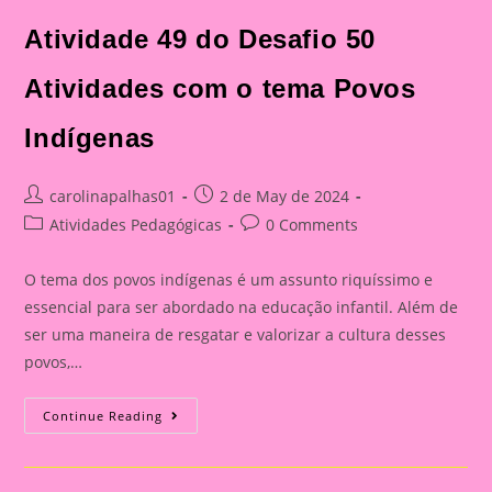
Atividade 49 do Desafio 50
Atividades com o tema Povos
Indígenas
Post
Post
carolinapalhas01
2 de May de 2024
author:
published:
Post
Post
Atividades Pedagógicas
0 Comments
category:
comments:
O tema dos povos indígenas é um assunto riquíssimo e
essencial para ser abordado na educação infantil. Além de
ser uma maneira de resgatar e valorizar a cultura desses
povos,…
Atividade
Continue Reading
49
Do
Desafio
50