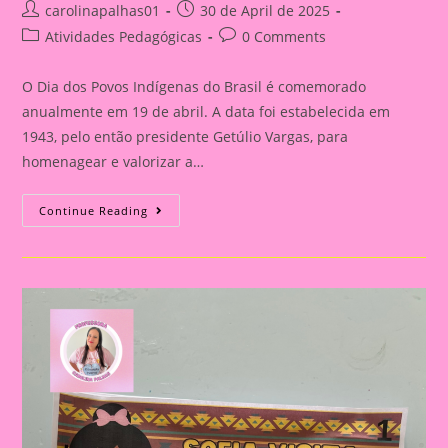
Post
Post
carolinapalhas01
30 de April de 2025
author:
published:
Post
Post
Atividades Pedagógicas
0 Comments
category:
comments:
O Dia dos Povos Indígenas do Brasil é comemorado
anualmente em 19 de abril. A data foi estabelecida em
1943, pelo então presidente Getúlio Vargas, para
homenagear e valorizar a…
Atividade
Continue Reading
Dia
Dos
Povos
Indígenas