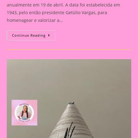
anualmente em 19 de abril. A data foi estabelecida em
1943, pelo então presidente Getúlio Vargas, para
homenagear e valorizar a…
História
Continue Reading
Em
Cartaz
Sobre
O
Dia
Dos
Povos
Indígenas|Aprendendo
Sobre
S
Povos
Indígenas