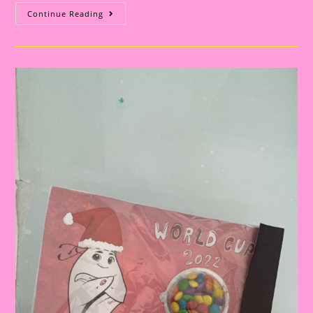
Conhecendo
Continue Reading
Os
Países
Da
Copa
Do
Mudo
(Japão)