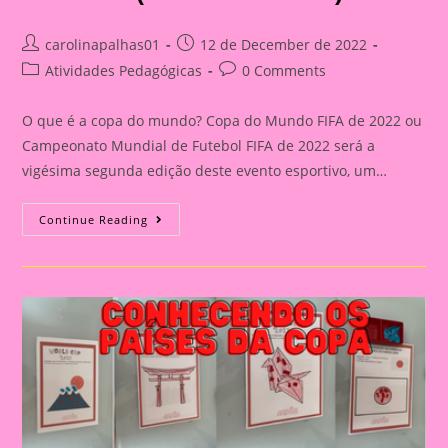
Post
Post
carolinapalhas01
12 de December de 2022
author:
published:
Post
Post
Atividades Pedagógicas
0 Comments
category:
comments:
O que é a copa do mundo? Copa do Mundo FIFA de 2022 ou
Campeonato Mundial de Futebol FIFA de 2022 será a
vigésima segunda edição deste evento esportivo, um…
Conhecendo
Continue Reading
Os
Países
Da
Copa
Do
Mudo
(Estados
Unidos)