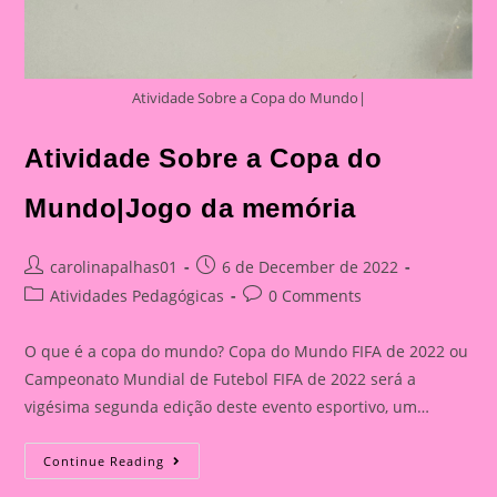
Atividade Sobre a Copa do Mundo|
Atividade Sobre a Copa do
Mundo|Jogo da memória
Post
Post
carolinapalhas01
6 de December de 2022
author:
published:
Post
Post
Atividades Pedagógicas
0 Comments
category:
comments:
O que é a copa do mundo? Copa do Mundo FIFA de 2022 ou
Campeonato Mundial de Futebol FIFA de 2022 será a
vigésima segunda edição deste evento esportivo, um…
Atividade
Continue Reading
Sobre
A