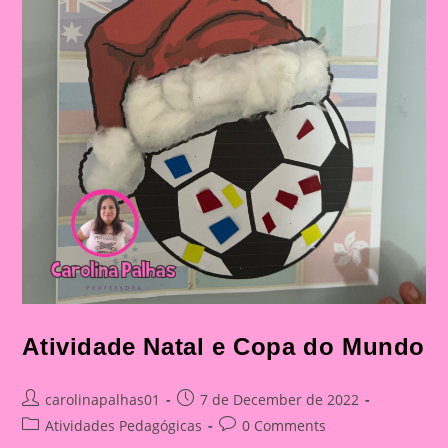
Atividade Natal e Copa do Mundo
Post
Post
carolinapalhas01
7 de December de 2022
author:
published:
Post
Post
Atividades Pedagógicas
0 Comments
category:
comments: