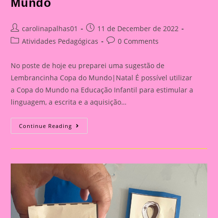
Mundo
Post
Post
carolinapalhas01
11 de December de 2022
author:
published:
Post
Post
Atividades Pedagógicas
0 Comments
category:
comments:
No poste de hoje eu preparei uma sugestão de
Lembrancinha Copa do Mundo|Natal É possível utilizar
a Copa do Mundo na Educação Infantil para estimular a
linguagem, a escrita e a aquisição…
Lembrancinha
Continue Reading
Natal
E
Copa
Do
Mundo