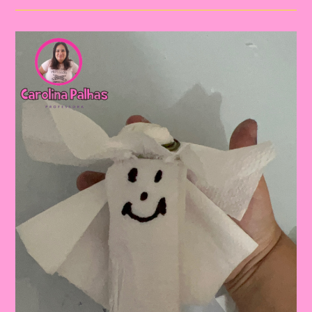
Copa
Do
Mundo|Jogo
Da
Memória