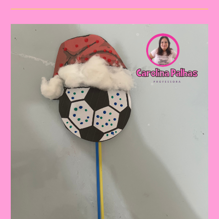
Copa
Do
Mundo|Jogo
Da
Velha
Copa
Do
Mundo