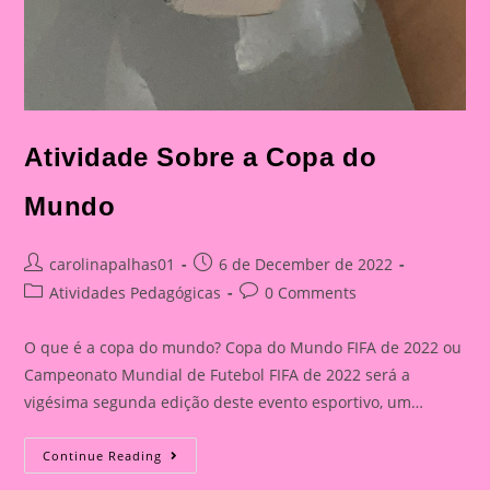
Atividade Sobre a Copa do
Mundo
Post
Post
carolinapalhas01
6 de December de 2022
author:
published:
Post
Post
Atividades Pedagógicas
0 Comments
category:
comments:
O que é a copa do mundo? Copa do Mundo FIFA de 2022 ou
Campeonato Mundial de Futebol FIFA de 2022 será a
vigésima segunda edição deste evento esportivo, um…
Atividade
Continue Reading
Sobre
A