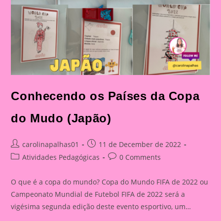
Conhecendo os Países da Copa
do Mudo (Japão)
Post
Post
carolinapalhas01
11 de December de 2022
author:
published:
Post
Post
Atividades Pedagógicas
0 Comments
category:
comments:
O que é a copa do mundo? Copa do Mundo FIFA de 2022 ou
Campeonato Mundial de Futebol FIFA de 2022 será a
vigésima segunda edição deste evento esportivo, um…