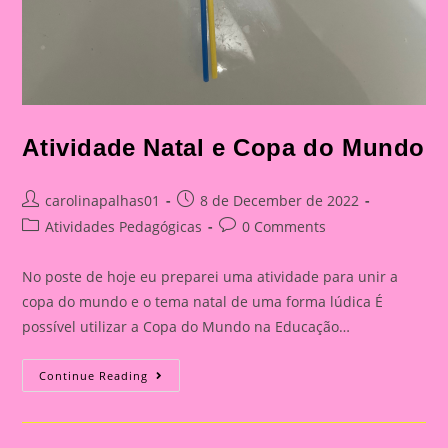
Atividade Natal e Copa do Mundo
Post
Post
carolinapalhas01
8 de December de 2022
author:
published:
Post
Post
Atividades Pedagógicas
0 Comments
category:
comments:
No poste de hoje eu preparei uma atividade para unir a
copa do mundo e o tema natal de uma forma lúdica É
possível utilizar a Copa do Mundo na Educação…
Atividade
Continue Reading
Natal
E
Copa
Do
Mundo