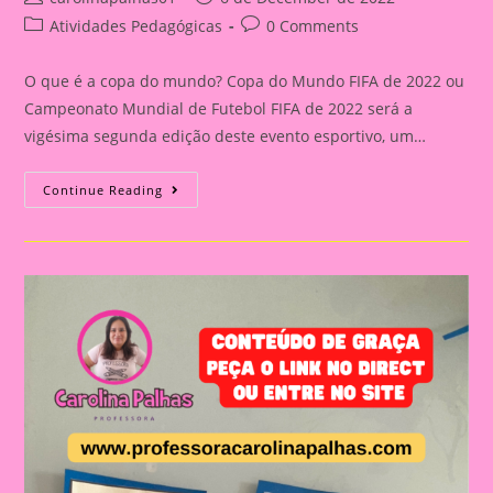
author:
published:
Post
Post
Atividades Pedagógicas
0 Comments
category:
comments:
O que é a copa do mundo? Copa do Mundo FIFA de 2022 ou
Campeonato Mundial de Futebol FIFA de 2022 será a
vigésima segunda edição deste evento esportivo, um…
Atividade
Continue Reading
Sobre
A
Copa
Do
Mundo|Brasil
Nas
Quartas|Paitoche
Dos
Uniformes