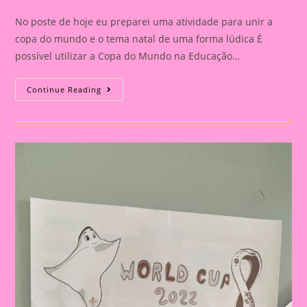
category:
comments:
No poste de hoje eu preparei uma atividade para unir a
copa do mundo e o tema natal de uma forma lúdica É
possível utilizar a Copa do Mundo na Educação…
Atividade
Continue Reading
Natal
E
Copa
Do
Mundo