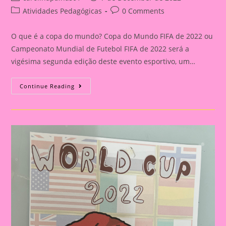
author:
published:
Post
Post
Atividades Pedagógicas
0 Comments
category:
comments:
O que é a copa do mundo? Copa do Mundo FIFA de 2022 ou
Campeonato Mundial de Futebol FIFA de 2022 será a
vigésima segunda edição deste evento esportivo, um…
Atividade
Continue Reading
Sobre
A
Copa
Do
Mundo|Cenário
Copa
Do
Mundo