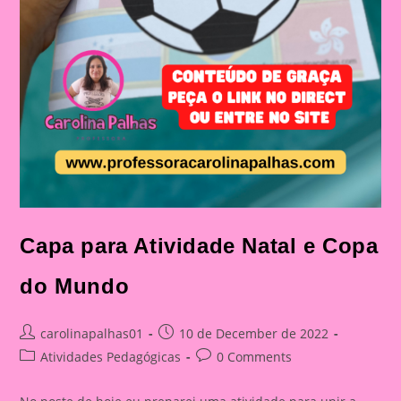
Capa para Atividade Natal e Copa
do Mundo
Post
Post
carolinapalhas01
10 de December de 2022
author:
published:
Post
Post
Atividades Pedagógicas
0 Comments
category:
comments: