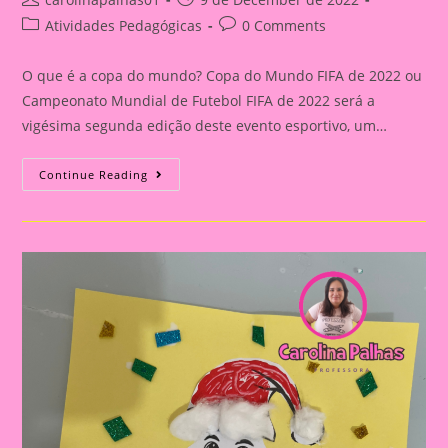
author:
published:
Post
Post
Atividades Pedagógicas
0 Comments
category:
comments:
O que é a copa do mundo? Copa do Mundo FIFA de 2022 ou
Campeonato Mundial de Futebol FIFA de 2022 será a
vigésima segunda edição deste evento esportivo, um…
Atividade
Continue Reading
Sobre
A
Copa
Do
Mundo|Decorando
O
Mascote
Com
Algodão