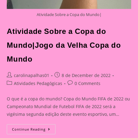
Atividade Sobre a Copa do Mundo|
Atividade Sobre a Copa do
Mundo|Jogo da Velha Copa do
Mundo
Post
Post
carolinapalhas01
8 de December de 2022
author:
published:
Post
Post
Atividades Pedagógicas
0 Comments
category:
comments:
O que é a copa do mundo? Copa do Mundo FIFA de 2022 ou
Campeonato Mundial de Futebol FIFA de 2022 será a
vigésima segunda edição deste evento esportivo, um…
Atividade
Continue Reading
Sobre
A