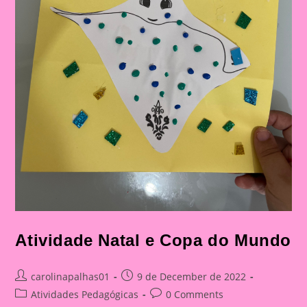
Atividade Natal e Copa do Mundo
Post
Post
carolinapalhas01
9 de December de 2022
author:
published:
Post
Post
Atividades Pedagógicas
0 Comments