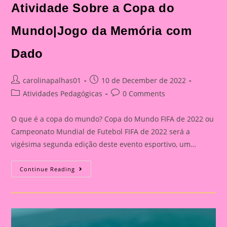
Atividade Sobre a Copa do
Mundo|Jogo da Memória com
Dado
Post
Post
carolinapalhas01
10 de December de 2022
author:
published:
Post
Post
Atividades Pedagógicas
0 Comments
category:
comments:
O que é a copa do mundo? Copa do Mundo FIFA de 2022 ou
Campeonato Mundial de Futebol FIFA de 2022 será a
vigésima segunda edição deste evento esportivo, um…
Atividade
Continue Reading
Sobre
A
Copa
Do
Mundo|Jogo
Da
Memória
Com