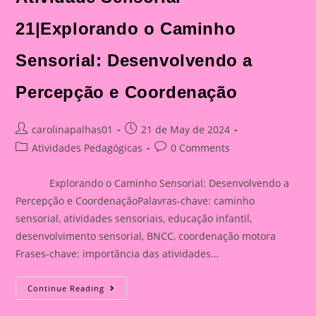
21|Explorando o Caminho
Sensorial: Desenvolvendo a
Percepção e Coordenação
Post
Post
carolinapalhas01
21 de May de 2024
author:
published:
Post
Post
Atividades Pedagógicas
0 Comments
category:
comments:
Explorando o Caminho Sensorial: Desenvolvendo a
Percepção e CoordenaçãoPalavras-chave: caminho
sensorial, atividades sensoriais, educação infantil,
desenvolvimento sensorial, BNCC, coordenação motora
Frases-chave: importância das atividades…
Atividade
Continue Reading
Sensorial
21|Explorando