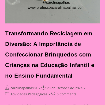
Transformando Reciclagem em
Diversão: A Importância de
Confeccionar Brinquedos com
Crianças na Educação Infantil e
no Ensino Fundamental
Post
Post
carolinapalhas01
29 de October de 2024
author:
published:
Post
Post
Atividades Pedagógicas
0 Comments
category:
comments: