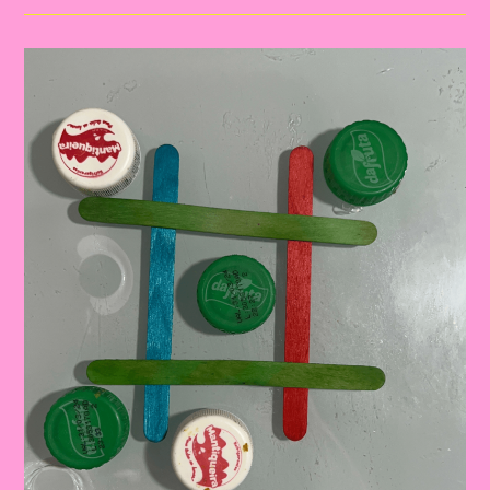
INFANTIL:
BRINCADEIRAS
QUE
ENSINAM
CIÊNCIA
E
TECNOLOGIA!”