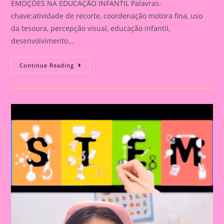
EMOÇÕES NA EDUCAÇÃO INFANTIL Palavras-
chave:atividade de recorte, coordenação motora fina, uso
da tesoura, percepção visual, educação infantil,
desenvolvimento…
ATIVIDADE
Continue Reading
DE
RECORTE
DIVERTIDA
PARA
DESENVOLVER
COORDENAÇÃO
MOTORA,
FOCO
E
RECONHECIMENTO
DE
EMOÇÕES
NA
EDUCAÇÃO
INFANTIL