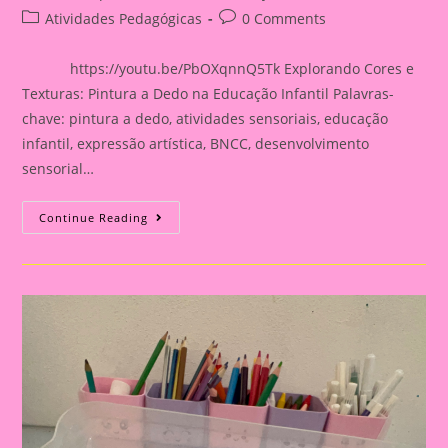
author:
published:
Post
Post
Atividades Pedagógicas
0 Comments
category:
comments:
https://youtu.be/PbOXqnnQ5Tk Explorando Cores e
Texturas: Pintura a Dedo na Educação Infantil Palavras-
chave: pintura a dedo, atividades sensoriais, educação
infantil, expressão artística, BNCC, desenvolvimento
sensorial…
Atividade
Continue Reading
Sensorial
19|Explorando
Cores
E
Texturas:
Pintura
A
Dedo
Na
Educação
Infantil