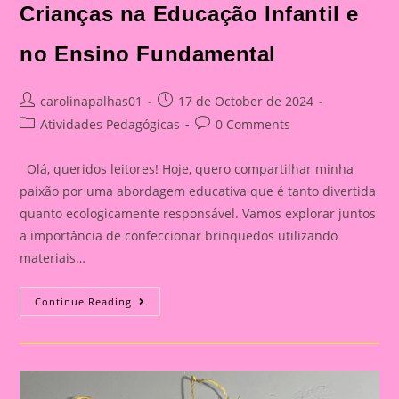
Crianças na Educação Infantil e
no Ensino Fundamental
Post
Post
carolinapalhas01
17 de October de 2024
author:
published:
Post
Post
Atividades Pedagógicas
0 Comments
category:
comments:
Olá, queridos leitores! Hoje, quero compartilhar minha
paixão por uma abordagem educativa que é tanto divertida
quanto ecologicamente responsável. Vamos explorar juntos
a importância de confeccionar brinquedos utilizando
materiais…
Transformando
Continue Reading
Reciclagem
Em
Diversão:
A
Importância
De
Confeccionar