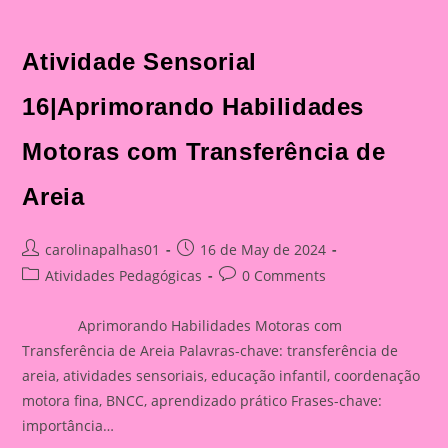
Atividade Sensorial
16|Aprimorando Habilidades
Motoras com Transferência de
Areia
Post
Post
carolinapalhas01
16 de May de 2024
author:
published:
Post
Post
Atividades Pedagógicas
0 Comments
category:
comments:
Aprimorando Habilidades Motoras com
Transferência de Areia Palavras-chave: transferência de
areia, atividades sensoriais, educação infantil, coordenação
motora fina, BNCC, aprendizado prático Frases-chave:
importância…