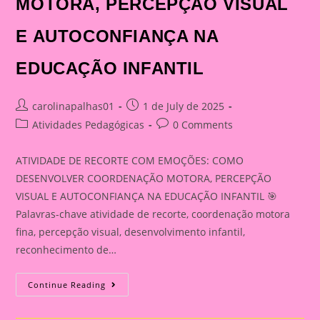
MOTORA, PERCEPÇÃO VISUAL
E AUTOCONFIANÇA NA
EDUCAÇÃO INFANTIL
Post
Post
carolinapalhas01
1 de July de 2025
author:
published:
Post
Post
Atividades Pedagógicas
0 Comments
category:
comments:
ATIVIDADE DE RECORTE COM EMOÇÕES: COMO
DESENVOLVER COORDENAÇÃO MOTORA, PERCEPÇÃO
VISUAL E AUTOCONFIANÇA NA EDUCAÇÃO INFANTIL 🎯
Palavras-chave atividade de recorte, coordenação motora
fina, percepção visual, desenvolvimento infantil,
reconhecimento de…
ATIVIDADE
Continue Reading
DE
RECORTE
COM