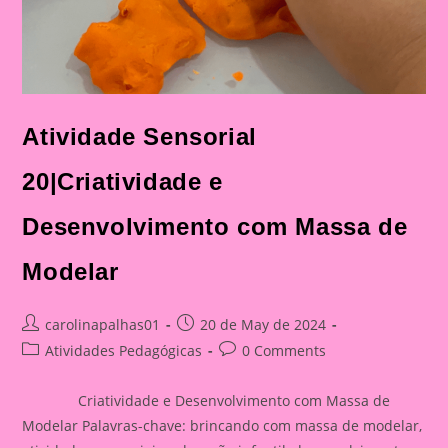
Atividade Sensorial
20|Criatividade e
Desenvolvimento com Massa de
Modelar
Post
Post
carolinapalhas01
20 de May de 2024
author:
published:
Post
Post
Atividades Pedagógicas
0 Comments
category:
comments:
Criatividade e Desenvolvimento com Massa de
Modelar Palavras-chave: brincando com massa de modelar,