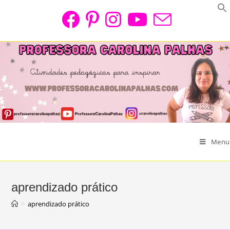
Skip
to
content
Menu
aprendizado prático
>
aprendizado prático