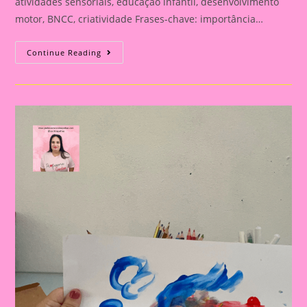
atividades sensoriais, educação infantil, desenvolvimento
motor, BNCC, criatividade Frases-chave: importância…
Atividade
Continue Reading
Sensorial
20|Criatividade
E
Desenvolvimento
Com
Massa
De
Modelar