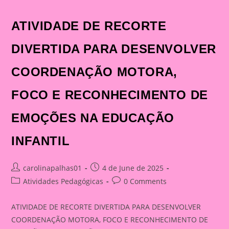
EMOÇÕES:
COMO
DESENVOLVER
ATIVIDADE DE RECORTE
COORDENAÇÃO
MOTORA,
PERCEPÇÃO
VISUAL
DIVERTIDA PARA DESENVOLVER
E
AUTOCONFIANÇA
NA
COORDENAÇÃO MOTORA,
EDUCAÇÃO
INFANTIL
FOCO E RECONHECIMENTO DE
EMOÇÕES NA EDUCAÇÃO
INFANTIL
Post
Post
carolinapalhas01
4 de June de 2025
author:
published:
Post
Post
Atividades Pedagógicas
0 Comments
category:
comments:
ATIVIDADE DE RECORTE DIVERTIDA PARA DESENVOLVER
COORDENAÇÃO MOTORA, FOCO E RECONHECIMENTO DE