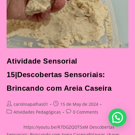
Atividade Sensorial
15|Descobertas Sensoriais:
Brincando com Areia Caseira
Post
Post
carolinapalhas01
15 de May de 2024
author:
published:
Post
Post
Atividades Pedagógicas
0 Comments
category:
comments:
https://youtu.be/R7DGZQDTSxM Descobertas
Sensoriais: Brincando com Areia CaseiraPalavras-chave: