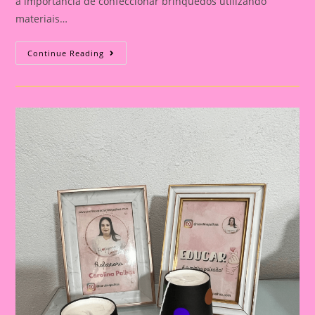
a importância de confeccionar brinquedos utilizando
materiais…
Transformando
Continue Reading
Reciclagem
Em
Diversão:
A
Importância
De
Confeccionar
Brinquedos
Com
Crianças
Na
Educação
Infantil
E
No
Ensino
Fundamental