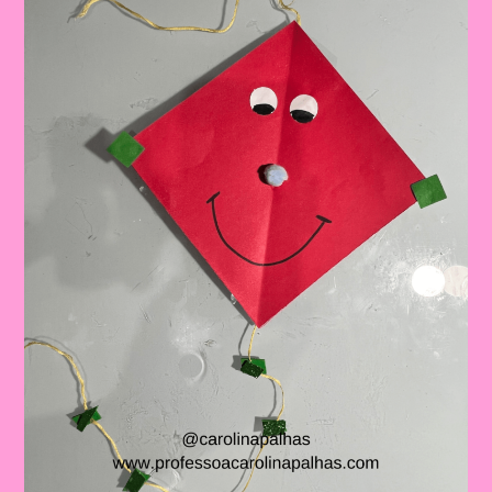
Brinquedos
Com
Crianças
Na
Educação
Infantil
E
No
Ensino
Fundamental