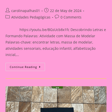
Post
Post
carolinapalhas01
22 de May de 2024
author:
published:
Post
Post
Atividades Pedagógicas
0 Comments
category:
comments:
https://youtu.be/BGsUcb8x1fc Descobrindo Letras e
Formando Palavras: Atividade com Massa de Modelar
Palavras-chave: encontrar letras, massa de modelar,
atividades sensoriais, educação infantil, alfabetização
inicial,…
Atividade
Continue Reading
Sensorial
22