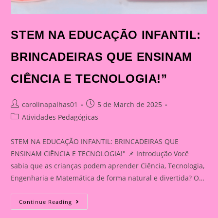
STEM NA EDUCAÇÃO INFANTIL:
BRINCADEIRAS QUE ENSINAM
CIÊNCIA E TECNOLOGIA!”
Post
Post
carolinapalhas01
5 de March de 2025
author:
published:
Post
Atividades Pedagógicas
category:
STEM NA EDUCAÇÃO INFANTIL: BRINCADEIRAS QUE
ENSINAM CIÊNCIA E TECNOLOGIA!" 📌 Introdução Você
sabia que as crianças podem aprender Ciência, Tecnologia,
Engenharia e Matemática de forma natural e divertida? O…
STEM
Continue Reading
NA
EDUCAÇÃO