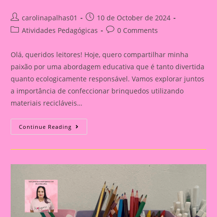
Post
Post
carolinapalhas01
10 de October de 2024
author:
published:
Post
Post
Atividades Pedagógicas
0 Comments
category:
comments:
Olá, queridos leitores! Hoje, quero compartilhar minha
paixão por uma abordagem educativa que é tanto divertida
quanto ecologicamente responsável. Vamos explorar juntos
a importância de confeccionar brinquedos utilizando
materiais recicláveis…
Transformando
Continue Reading
Reciclagem
Em
Diversão:
A
Importância
De
Confeccionar
Brinquedos
Com
Crianças
Na
Educação
Infantil