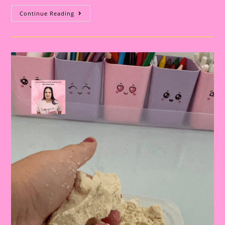
Atividade
Continue Reading
Sensorial
16|Aprimorando
Habilidades
Motoras
Com
Transferência
De
Areia