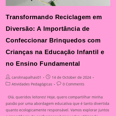
Transformando Reciclagem em
Diversão: A Importância de
Confeccionar Brinquedos com
Crianças na Educação Infantil e
no Ensino Fundamental
Post
Post
carolinapalhas01
14 de October de 2024
author:
published:
Post
Post
Atividades Pedagógicas
0 Comments
category:
comments:
Olá, queridos leitores! Hoje, quero compartilhar minha
paixão por uma abordagem educativa que é tanto divertida
quanto ecologicamente responsável. Vamos explorar juntos