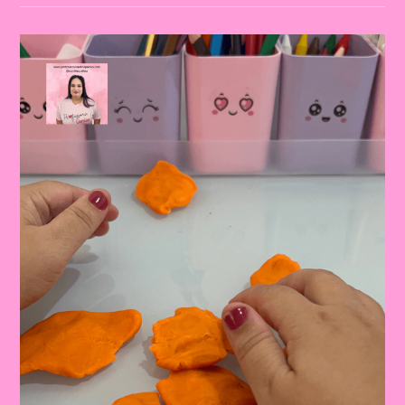
O
Caminho
Sensorial:
Desenvolvendo
A
Percepção
E
Coordenação