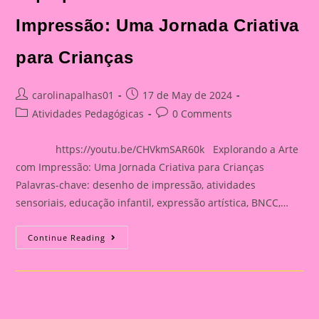
Impressão: Uma Jornada Criativa
para Crianças
Post
Post
carolinapalhas01
17 de May de 2024
author:
published:
Post
Post
Atividades Pedagógicas
0 Comments
category:
comments:
https://youtu.be/CHVkmSAR60k Explorando a Arte
com Impressão: Uma Jornada Criativa para Crianças
Palavras-chave: desenho de impressão, atividades
sensoriais, educação infantil, expressão artística, BNCC,…
Atividade
Continue Reading
Sensorial
17|Explorando
A
Arte
Com
Impressão:
Uma
Jornada