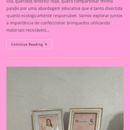
Olá, queridos leitores! Hoje, quero compartilhar minha
paixão por uma abordagem educativa que é tanto divertida
quanto ecologicamente responsável. Vamos explorar juntos
a importância de confeccionar brinquedos utilizando
materiais recicláveis…
Transformando
Continue Reading
Reciclagem
Em
Diversão:
A
Importância
De
Confeccionar
Brinquedos
Com
Crianças
Na
Educação
Infantil
E
No
Ensino
Fundamental