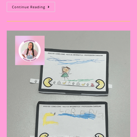
A
Continue Reading
Aventura
Saudável
De
Lili:
Uma
História
Para
Inspirar
A
Alimentação
Saudável
Nas
Crianças