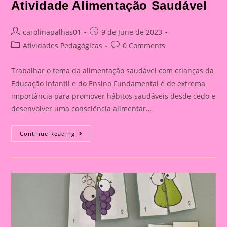
Atividade Alimentação Saudável
Post
Post
carolinapalhas01
9 de June de 2023
author:
published:
Post
Post
Atividades Pedagógicas
0 Comments
category:
comments:
Trabalhar o tema da alimentação saudável com crianças da
Educação Infantil e do Ensino Fundamental é de extrema
importância para promover hábitos saudáveis desde cedo e
desenvolver uma consciência alimentar…
Atividade
Continue Reading
Alimentação
Saudável