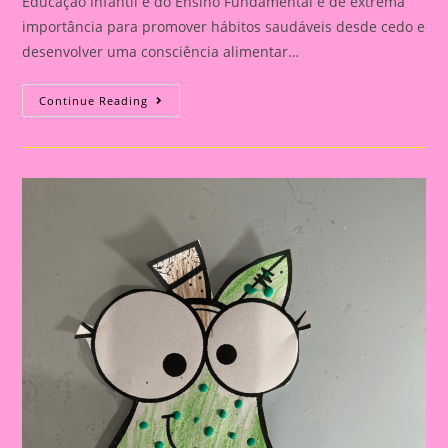
Educação Infantil e do Ensino Fundamental é de extrema
importância para promover hábitos saudáveis desde cedo e
desenvolver uma consciência alimentar…
Atividade
Continue Reading
Alimentação
Saudável|Jogo
Do
Come-
Come
Com
O
Tema
Alimentação
Saudável