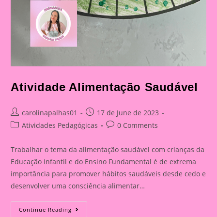
Atividade Alimentação Saudável
Post
Post
carolinapalhas01
17 de June de 2023
author:
published:
Post
Post
Atividades Pedagógicas
0 Comments
category:
comments:
Trabalhar o tema da alimentação saudável com crianças da
Educação Infantil e do Ensino Fundamental é de extrema
importância para promover hábitos saudáveis desde cedo e
desenvolver uma consciência alimentar…
Atividade
Continue Reading
Alimentação