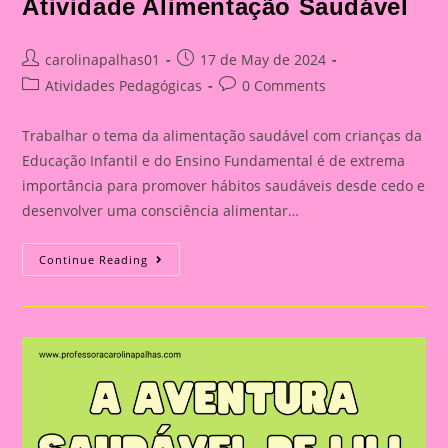
Atividade Alimentação Saudável
Post
Post
carolinapalhas01
17 de May de 2024
author:
published:
Post
Post
Atividades Pedagógicas
0 Comments
category:
comments:
Trabalhar o tema da alimentação saudável com crianças da
Educação Infantil e do Ensino Fundamental é de extrema
importância para promover hábitos saudáveis desde cedo e
desenvolver uma consciência alimentar…
Atividade
Continue Reading
Alimentação
Saudável