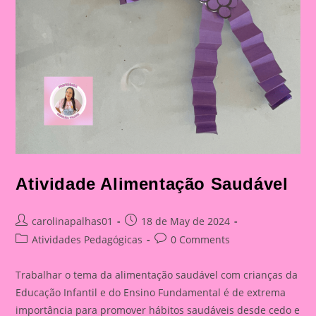
Atividade Alimentação Saudável
Post
Post
carolinapalhas01
18 de May de 2024
author:
published:
Post
Post
Atividades Pedagógicas
0 Comments
category:
comments:
Trabalhar o tema da alimentação saudável com crianças da
Educação Infantil e do Ensino Fundamental é de extrema
importância para promover hábitos saudáveis desde cedo e