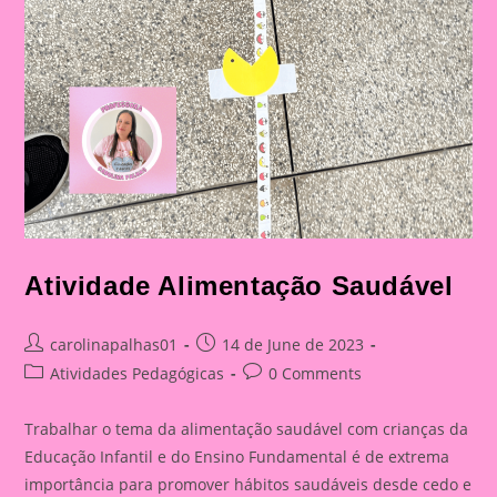
Atividade Alimentação Saudável
Post
Post
carolinapalhas01
14 de June de 2023
author:
published:
Post
Post
Atividades Pedagógicas
0 Comments
category:
comments:
Trabalhar o tema da alimentação saudável com crianças da
Educação Infantil e do Ensino Fundamental é de extrema
importância para promover hábitos saudáveis desde cedo e