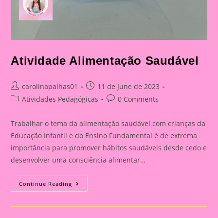
Atividade Alimentação Saudável
Post
Post
carolinapalhas01
11 de June de 2023
author:
published:
Post
Post
Atividades Pedagógicas
0 Comments
category:
comments:
Trabalhar o tema da alimentação saudável com crianças da
Educação Infantil e do Ensino Fundamental é de extrema
importância para promover hábitos saudáveis desde cedo e
desenvolver uma consciência alimentar…
Atividade
Continue Reading
Alimentação
Saudável