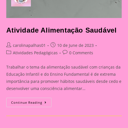
Atividade Alimentação Saudável
Post
Post
carolinapalhas01
10 de June de 2023
author:
published:
Post
Post
Atividades Pedagógicas
0 Comments
category:
comments:
Trabalhar o tema da alimentação saudável com crianças da
Educação Infantil e do Ensino Fundamental é de extrema
importância para promover hábitos saudáveis desde cedo e
desenvolver uma consciência alimentar…
Atividade
Continue Reading
Alimentação
Saudável