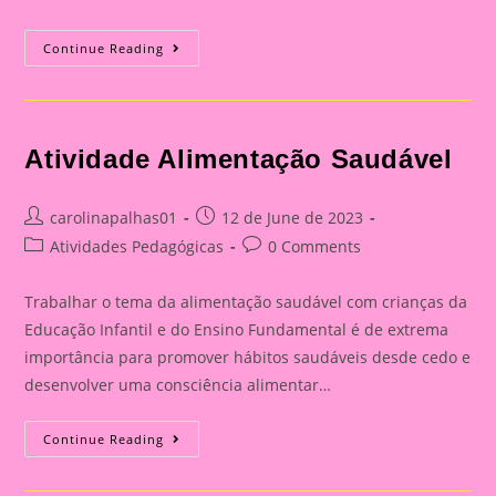
Atividade
Continue Reading
Alimentação
Saudável
Atividade Alimentação Saudável
Post
Post
carolinapalhas01
12 de June de 2023
author:
published:
Post
Post
Atividades Pedagógicas
0 Comments
category:
comments:
Trabalhar o tema da alimentação saudável com crianças da
Educação Infantil e do Ensino Fundamental é de extrema
importância para promover hábitos saudáveis desde cedo e
desenvolver uma consciência alimentar…
Atividade
Continue Reading
Alimentação
Saudável