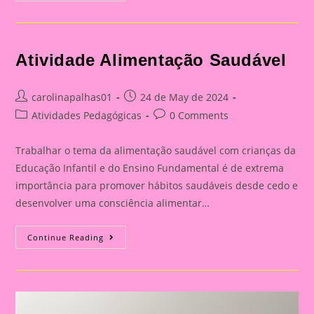
Saudável
Atividade Alimentação Saudável
Post
Post
carolinapalhas01
24 de May de 2024
author:
published:
Post
Post
Atividades Pedagógicas
0 Comments
category:
comments:
Trabalhar o tema da alimentação saudável com crianças da
Educação Infantil e do Ensino Fundamental é de extrema
importância para promover hábitos saudáveis desde cedo e
desenvolver uma consciência alimentar…
Atividade
Continue Reading
Alimentação
Saudável