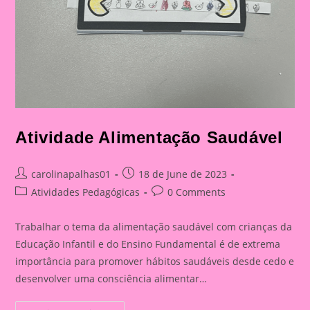
Atividade Alimentação Saudável
Post
Post
carolinapalhas01
18 de June de 2023
author:
published:
Post
Post
Atividades Pedagógicas
0 Comments
category:
comments:
Trabalhar o tema da alimentação saudável com crianças da
Educação Infantil e do Ensino Fundamental é de extrema
importância para promover hábitos saudáveis desde cedo e
desenvolver uma consciência alimentar…