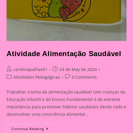
Atividade Alimentação Saudável
Post
Post
carolinapalhas01
24 de May de 2024
author:
published:
Post
Post
Atividades Pedagógicas
0 Comments
category:
comments:
Trabalhar o tema da alimentação saudável com crianças da
Educação Infantil e do Ensino Fundamental é de extrema
importância para promover hábitos saudáveis desde cedo e
desenvolver uma consciência alimentar…
Atividade
Continue Reading
Alimentação