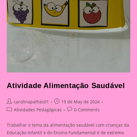
Atividade Alimentação Saudável
Post
Post
carolinapalhas01
19 de May de 2024
author:
published:
Post
Post
Atividades Pedagógicas
0 Comments
category:
comments:
Trabalhar o tema da alimentação saudável com crianças da
Educação Infantil e do Ensino Fundamental é de extrema