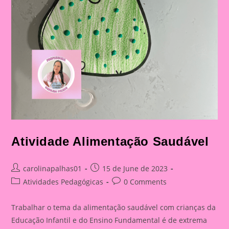
Atividade Alimentação Saudável
Post
Post
carolinapalhas01
15 de June de 2023
author:
published:
Post
Post
Atividades Pedagógicas
0 Comments
category:
comments:
Trabalhar o tema da alimentação saudável com crianças da
Educação Infantil e do Ensino Fundamental é de extrema