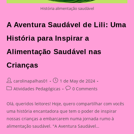
História alimentação saudável
A Aventura Saudável de Lili: Uma
História para Inspirar a
Alimentação Saudável nas
Crianças
Post
Post
carolinapalhas01
1 de May de 2024
author:
published:
Post
Post
Atividades Pedagógicas
0 Comments
category:
comments:
Olá, queridos leitores! Hoje, quero compartilhar com vocês
uma história encantadora que tem o poder de inspirar
nossas crianças a embarcarem numa jornada rumo à
alimentação saudável. "A Aventura Saudável…