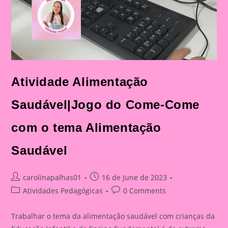
Atividade Alimentação
Saudável|Jogo do Come-Come
com o tema Alimentação
Saudável
Post
Post
carolinapalhas01
16 de June de 2023
author:
published:
Post
Post
Atividades Pedagógicas
0 Comments
category:
comments:
Trabalhar o tema da alimentação saudável com crianças da