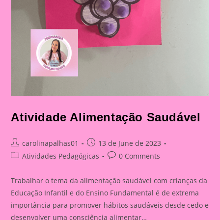
Atividade Alimentação Saudável
Post
Post
carolinapalhas01
13 de June de 2023
author:
published:
Post
Post
Atividades Pedagógicas
0 Comments
category:
comments:
Trabalhar o tema da alimentação saudável com crianças da
Educação Infantil e do Ensino Fundamental é de extrema
importância para promover hábitos saudáveis desde cedo e
desenvolver uma consciência alimentar…