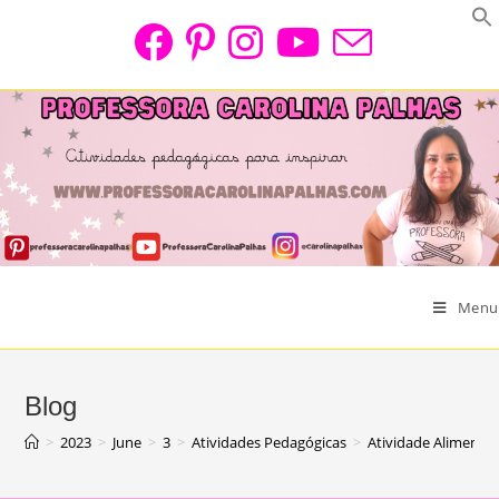
Skip
to
content
Menu
Blog
>
2023
>
June
>
3
>
Atividades Pedagógicas
>
Atividade Alimenta