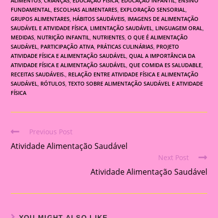
ALIMENTOS
,
CRIANÇAS
,
EDUCAÇÃO FÍSICA
,
EDUCAÇÃO INFANTIL
,
ENSINO
FUNDAMENTAL
,
ESCOLHAS ALIMENTARES
,
EXPLORAÇÃO SENSORIAL
,
GRUPOS ALIMENTARES
,
HÁBITOS SAUDÁVEIS
,
IMAGENS DE ALIMENTAÇÃO
SAUDÁVEL E ATIVIDADE FÍSICA
,
LIMENTAÇÃO SAUDÁVEL
,
LINGUAGEM ORAL
,
MEDIDAS
,
NUTRIÇÃO INFANTIL
,
NUTRIENTES
,
O QUE É ALIMENTAÇÃO
SAUDÁVEL
,
PARTICIPAÇÃO ATIVA
,
PRÁTICAS CULINÁRIAS
,
PROJETO
ATIVIDADE FÍSICA E ALIMENTAÇÃO SAUDÁVEL
,
QUAL A IMPORTÂNCIA DA
ATIVIDADE FÍSICA E ALIMENTAÇÃO SAUDÁVEL
,
QUE COMIDA ES SALUDABLE
,
RECEITAS SAUDÁVEIS.
,
RELAÇÃO ENTRE ATIVIDADE FÍSICA E ALIMENTAÇÃO
SAUDÁVEL
,
RÓTULOS
,
TEXTO SOBRE ALIMENTAÇÃO SAUDÁVEL E ATIVIDADE
FÍSICA
Previous Post
Read
Atividade Alimentação Saudável
more
Next Post
articles
Atividade Alimentação Saudável
YOU MIGHT ALSO LIKE