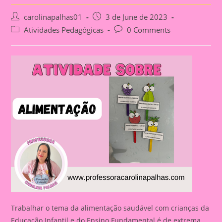
Post
Post
carolinapalhas01
3 de June de 2023
author:
published:
Post
Post
Atividades Pedagógicas
0 Comments
category:
comments:
Trabalhar o tema da alimentação saudável com crianças da
Educação Infantil e do Ensino Fundamental é de extrema