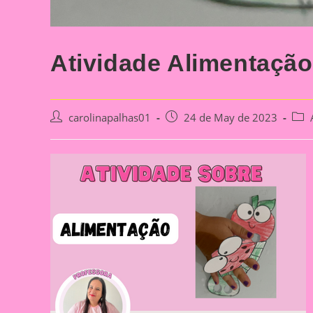
Atividade Alimentaçã
Post
Post
Post
carolinapalhas01
24 de May de 2023
author:
published:
cate