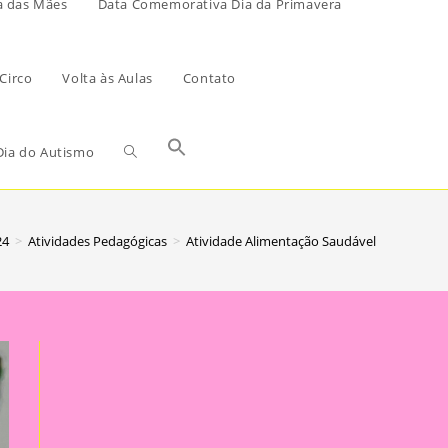
a das Mães
Data Comemorativa Dia da Primavera
Circo
Volta às Aulas
Contato
ia do Autismo
24
>
Atividades Pedagógicas
>
Atividade Alimentação Saudável