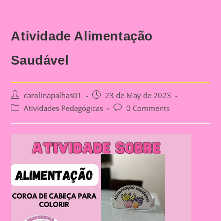
Atividade Alimentação
Saudável
Post
Post
carolinapalhas01
23 de May de 2023
author:
published:
Post
Post
Atividades Pedagógicas
0 Comments
category:
comments: