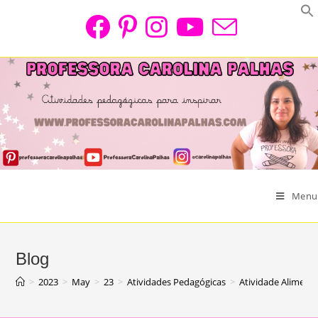
Skip
to
content
Menu
Blog
>
2023
>
May
>
23
>
Atividades Pedagógicas
>
Atividade Aliment