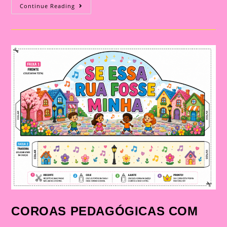
JOGO
Continue Reading
DE
SEQUÊNCIA
CHAPEUZINHO
VERMELHO:
ATIVIDADE
DE
RACIOCÍNIO
LÓGICO
PARA
IMPRIMIR
COROAS PEDAGÓGICAS COM