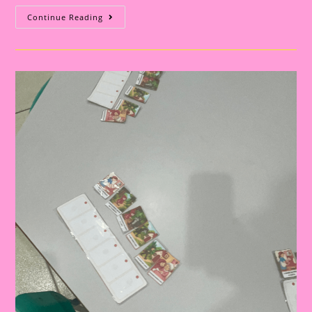
DEDOCHES
Continue Reading
DE
CHAPEUZINHO
VERMELHO
PARA
IMPRIMIR:
UMA
ATIVIDADE
PARA
CONTAR,
RECONTAR
E
DRAMATIZAR