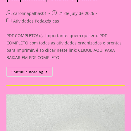
Post
Post
carolinapalhas01
21 de July de 2026
author:
published:
Post
Atividades Pedagógicas
category:
PDF COMPLETO! 👉 Importante: quem quiser o PDF
COMPLETO com todas as atividades organizadas e prontas
para imprimir, é só clicar neste link: CLIQUE AQUI PARA
BAIXAR EM PDF COMPLETO…
Passa
Continue Reading
Ou
Repassa
Do
Folclore
Para
Imprimir
Com
90
Perguntas,
Plaquinhas,
Caixa
E
Painel