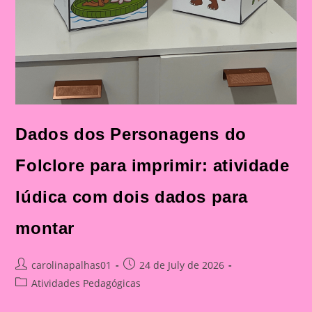
Dados dos Personagens do
Folclore para imprimir: atividade
lúdica com dois dados para
montar
Post
Post
carolinapalhas01
24 de July de 2026
author:
published:
Post
Atividades Pedagógicas
category: