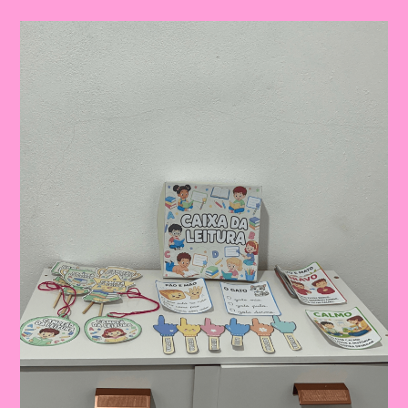
Do
Folclore
Para
Imprimir
Com
66
Cartas