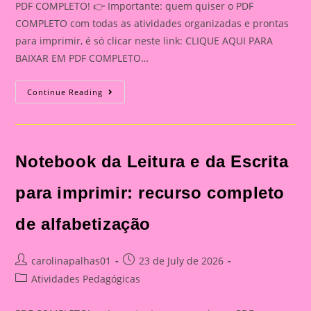
PDF COMPLETO! 👉 Importante: quem quiser o PDF
COMPLETO com todas as atividades organizadas e prontas
para imprimir, é só clicar neste link: CLIQUE AQUI PARA
BAIXAR EM PDF COMPLETO…
Dados
Continue Reading
Dos
Personagens
Do
Folclore
Para
Imprimir:
Notebook da Leitura e da Escrita
Atividade
Lúdica
Com
Dois
para imprimir: recurso completo
Dados
Para
Montar
de alfabetização
Post
Post
carolinapalhas01
23 de July de 2026
author:
published:
Post
Atividades Pedagógicas
category: