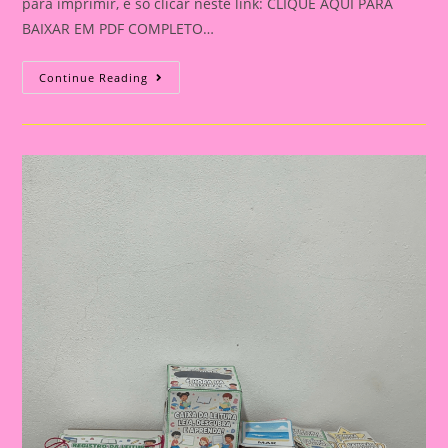
para imprimir, é só clicar neste link: CLIQUE AQUI PARA
BAIXAR EM PDF COMPLETO…
Bingo
Continue Reading
Do
Material
Dourado
Para
Imprimir
Com
Números
De
1
A
30