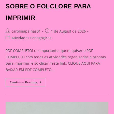
SOBRE O FOLCLORE PARA
IMPRIMIR
Post
Post
carolinapalhas01
1 de August de 2026
author:
published:
Post
Atividades Pedagógicas
category:
PDF COMPLETO! 👉 Importante: quem quiser o PDF
COMPLETO com todas as atividades organizadas e prontas
para imprimir, é só clicar neste link: CLIQUE AQUI PARA
BAIXAR EM PDF COMPLETO…
KIT
Continue Reading
FOLCLORE
INTERATIVO:
93
PÁGINAS
DE
ATIVIDADES
SOBRE
O