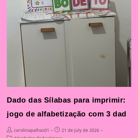
Dado das Sílabas para imprimir:
jogo de alfabetização com 3 dad
Post
Post
carolinapalhas01
21 de July de 2026
author:
published:
Post