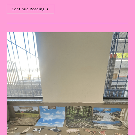
NOTEBOOK
Continue Reading
DA
ESCRITA:
UMA
FORMA
DIVERTIDA
DE
INCENTIVAR
A
ALFABETIZAÇÃO
ATRAVÉS
DOS
ANIMAIS