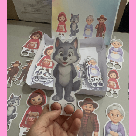
PARA
IMPRIMIR,
COLORIR,
CANTAR
E
BRINCAR