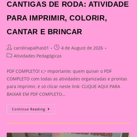
CANTIGAS DE RODA: ATIVIDADE
PARA IMPRIMIR, COLORIR,
CANTAR E BRINCAR
Post
Post
carolinapalhas01
4 de August de 2026
author:
published:
Post
Atividades Pedagógicas
category:
PDF COMPLETO! 👉 Importante: quem quiser o PDF
COMPLETO com todas as atividades organizadas e prontas
para imprimir, é só clicar neste link: CLIQUE AQUI PARA
BAIXAR EM PDF COMPLETO…
COROAS
Continue Reading
PEDAGÓGICAS
COM
CANTIGAS
DE
RODA:
ATIVIDADE