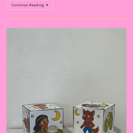
Caixa
Continue Reading
Da
Leitura
Para
Imprimir
Com
Fichas
De
Palavras
E
Imagens