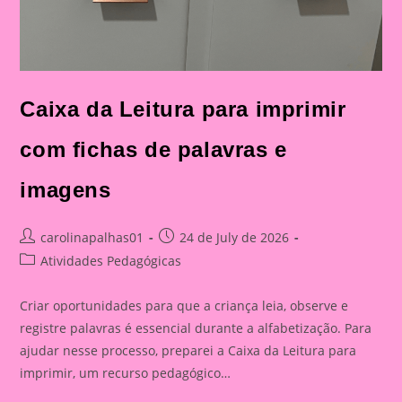
Caixa da Leitura para imprimir
com fichas de palavras e
imagens
Post
Post
carolinapalhas01
24 de July de 2026
author:
published:
Post
Atividades Pedagógicas
category:
Criar oportunidades para que a criança leia, observe e
registre palavras é essencial durante a alfabetização. Para
ajudar nesse processo, preparei a Caixa da Leitura para
imprimir, um recurso pedagógico…