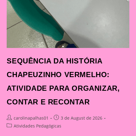
SEQUÊNCIA DA HISTÓRIA
CHAPEUZINHO VERMELHO:
ATIVIDADE PARA ORGANIZAR,
CONTAR E RECONTAR
Post
Post
carolinapalhas01
3 de August de 2026
author:
published:
Post
Atividades Pedagógicas
category: