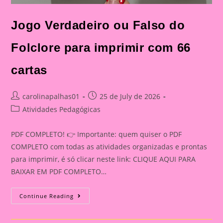
Jogo Verdadeiro ou Falso do
Folclore para imprimir com 66
cartas
Post
Post
carolinapalhas01
25 de July de 2026
author:
published:
Post
Atividades Pedagógicas
category:
PDF COMPLETO! 👉 Importante: quem quiser o PDF
COMPLETO com todas as atividades organizadas e prontas
para imprimir, é só clicar neste link: CLIQUE AQUI PARA
BAIXAR EM PDF COMPLETO…
Jogo
Continue Reading
Verdadeiro
Ou
Falso