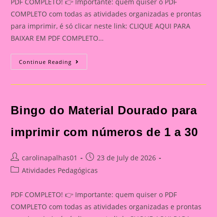
PDF COMPLETO! 👉 Importante: quem quiser o PDF
COMPLETO com todas as atividades organizadas e prontas
para imprimir, é só clicar neste link: CLIQUE AQUI PARA
BAIXAR EM PDF COMPLETO…
Notebook
Continue Reading
Da
Leitura
E
Da
Escrita
Para
Bingo do Material Dourado para
Imprimir:
Recurso
Completo
De
imprimir com números de 1 a 30
Alfabetização
Post
Post
carolinapalhas01
23 de July de 2026
author:
published:
Post
Atividades Pedagógicas
category:
PDF COMPLETO! 👉 Importante: quem quiser o PDF
COMPLETO com todas as atividades organizadas e prontas