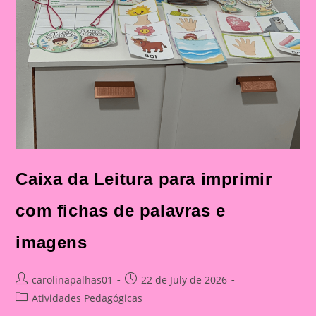
Caixa da Leitura para imprimir
com fichas de palavras e
imagens
Post
Post
carolinapalhas01
22 de July de 2026
author:
published:
Post
Atividades Pedagógicas
category: