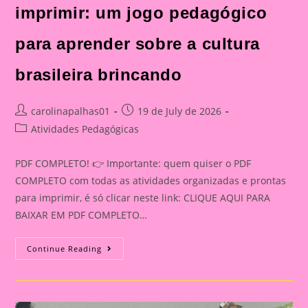
imprimir: um jogo pedagógico
para aprender sobre a cultura
brasileira brincando
Post
Post
carolinapalhas01
19 de July de 2026
author:
published:
Post
Atividades Pedagógicas
category:
PDF COMPLETO! 👉 Importante: quem quiser o PDF
COMPLETO com todas as atividades organizadas e prontas
para imprimir, é só clicar neste link: CLIQUE AQUI PARA
BAIXAR EM PDF COMPLETO…
Dominó
Continue Reading
Do
Folclore
Para
Imprimir:
Um
Jogo