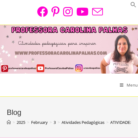
Skip
to
content
Menu
Blog
>
2025
>
February
>
3
>
Atividades Pedagógicas
>
ATIVIDADE: Ó