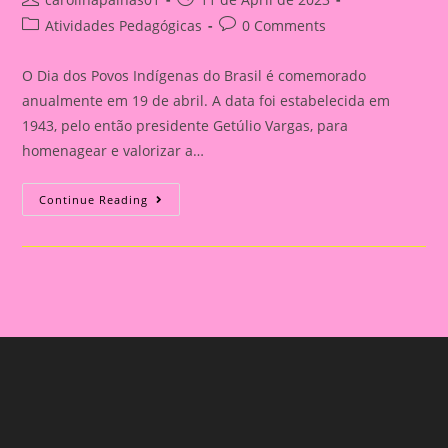
author:
published:
Post
Post
Atividades Pedagógicas
0 Comments
category:
comments:
O Dia dos Povos Indígenas do Brasil é comemorado
anualmente em 19 de abril. A data foi estabelecida em
1943, pelo então presidente Getúlio Vargas, para
homenagear e valorizar a…
História
Continue Reading
Em
Cartaz
Sobre
O
Dia
Dos
Povos
Indígenas|Aprendendo
Sobre
S
Povos
Indígenas