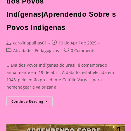
dos Povos
Indígenas|Aprendendo Sobre s
Povos Indígenas
Post
Post
carolinapalhas01
19 de April de 2025
author:
published:
Post
Post
Atividades Pedagógicas
0 Comments
category:
comments:
O Dia dos Povos Indígenas do Brasil é comemorado
anualmente em 19 de abril. A data foi estabelecida em
1943, pelo então presidente Getúlio Vargas, para
homenagear e valorizar a…
História
Continue Reading
Em
Cartaz
Sobre
O
Dia
Dos
Povos