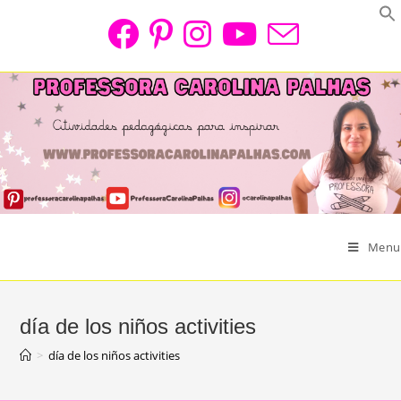
Skip
to
content
Menu
día de los niños activities
>
día de los niños activities