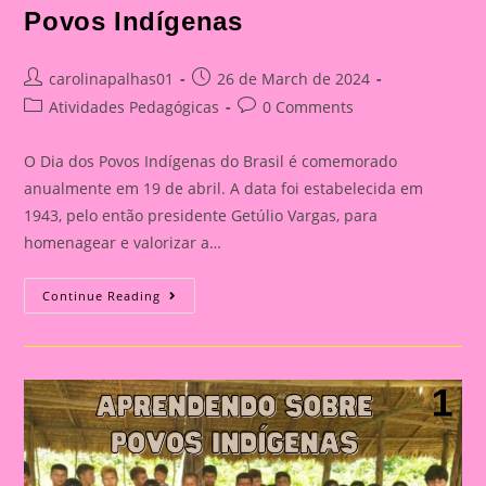
Povos Indígenas
Post
Post
carolinapalhas01
26 de March de 2024
author:
published:
Post
Post
Atividades Pedagógicas
0 Comments
category:
comments:
O Dia dos Povos Indígenas do Brasil é comemorado
anualmente em 19 de abril. A data foi estabelecida em
1943, pelo então presidente Getúlio Vargas, para
homenagear e valorizar a…
História
Continue Reading
Em
Cartaz
Sobre
O
Dia
Dos
Povos
Indígenas|Aprendendo
Sobre
S
Povos
Indígenas