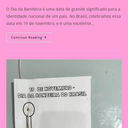
category:
comments:
O Dia da Bandeira é uma data de grande significado para a
identidade nacional de um país. No Brasil, celebramos essa
data em 19 de novembro, e é uma excelente…
Atividade
Continue Reading
Dia
Da
Bandeira
Do
Brasil|
Celebrando
A
Pátria:
Ensinar
Sobre
O
Dia
Da
Bandeira
Nas
Escolas