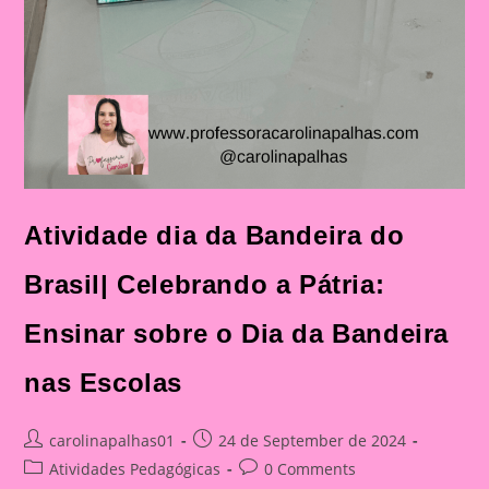
Atividade dia da Bandeira do
Brasil| Celebrando a Pátria:
Ensinar sobre o Dia da Bandeira
nas Escolas
Post
Post
carolinapalhas01
24 de September de 2024
author:
published:
Post
Post
Atividades Pedagógicas
0 Comments