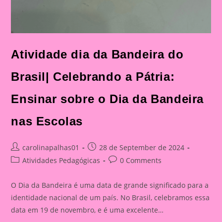
Atividade dia da Bandeira do
Brasil| Celebrando a Pátria:
Ensinar sobre o Dia da Bandeira
nas Escolas
Post
Post
carolinapalhas01
28 de September de 2024
author:
published:
Post
Post
Atividades Pedagógicas
0 Comments
category:
comments:
O Dia da Bandeira é uma data de grande significado para a
identidade nacional de um país. No Brasil, celebramos essa
data em 19 de novembro, e é uma excelente…