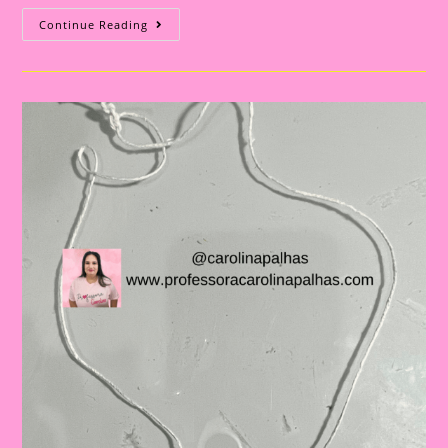
Atividade
Continue Reading
Dia
Da
Bandeira
Do
Brasil|
Celebrando
A
Pátria:
Ensinar
Sobre
O
Dia
Da
Bandeira
Nas
Escolas