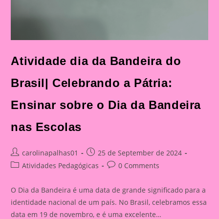
Atividade dia da Bandeira do
Brasil| Celebrando a Pátria:
Ensinar sobre o Dia da Bandeira
nas Escolas
Post
Post
carolinapalhas01
25 de September de 2024
author:
published:
Post
Post
Atividades Pedagógicas
0 Comments
category:
comments:
O Dia da Bandeira é uma data de grande significado para a
identidade nacional de um país. No Brasil, celebramos essa
data em 19 de novembro, e é uma excelente…