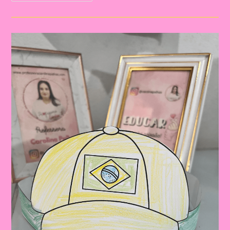
Dia
Da
Bandeira
Do
Brasil|
Celebrando
A
Pátria:
Ensinar
Sobre
O
Dia
Da
Bandeira
Nas
Escolas