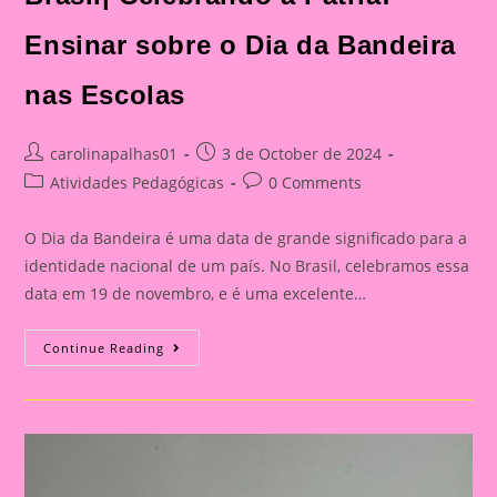
Ensinar sobre o Dia da Bandeira
nas Escolas
Post
Post
carolinapalhas01
3 de October de 2024
author:
published:
Post
Post
Atividades Pedagógicas
0 Comments
category:
comments:
O Dia da Bandeira é uma data de grande significado para a
identidade nacional de um país. No Brasil, celebramos essa
data em 19 de novembro, e é uma excelente…
Atividade
Continue Reading
Dia
Da
Bandeira
Do
Brasil|
Celebrando
A
Pátria:
Ensinar