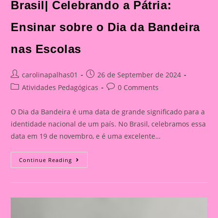
Brasil| Celebrando a Pátria:
Ensinar sobre o Dia da Bandeira
nas Escolas
Post
Post
carolinapalhas01
26 de September de 2024
author:
published:
Post
Post
Atividades Pedagógicas
0 Comments
category:
comments:
O Dia da Bandeira é uma data de grande significado para a
identidade nacional de um país. No Brasil, celebramos essa
data em 19 de novembro, e é uma excelente…
Atividade
Continue Reading
Dia
Da
Bandeira
Do
Brasil|
Celebrando
A
Pátria: