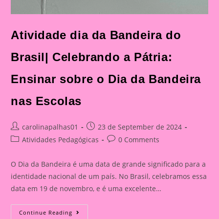
Atividade dia da Bandeira do
Brasil| Celebrando a Pátria:
Ensinar sobre o Dia da Bandeira
nas Escolas
Post
Post
carolinapalhas01
23 de September de 2024
author:
published:
Post
Post
Atividades Pedagógicas
0 Comments
category:
comments:
O Dia da Bandeira é uma data de grande significado para a
identidade nacional de um país. No Brasil, celebramos essa
data em 19 de novembro, e é uma excelente…
Atividade
Continue Reading