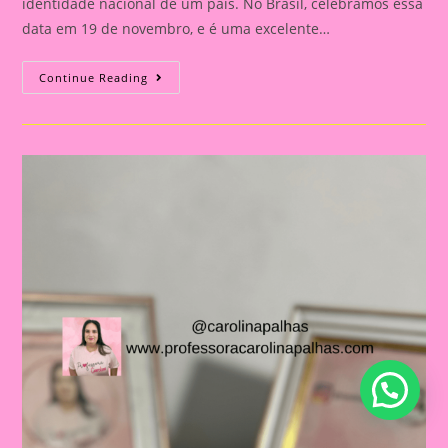
identidade nacional de um país. No Brasil, celebramos essa
data em 19 de novembro, e é uma excelente…
Atividade
Continue Reading
Dia
Da
Bandeira
Do
Brasil|
Celebrando
A
Pátria:
Ensinar
Sobre
O
Dia
Da
Bandeira
Nas
Escolas