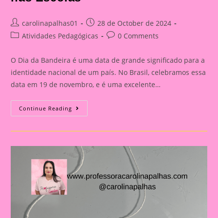
Post
Post
carolinapalhas01
28 de October de 2024
author:
published:
Post
Post
Atividades Pedagógicas
0 Comments
category:
comments:
O Dia da Bandeira é uma data de grande significado para a
identidade nacional de um país. No Brasil, celebramos essa
data em 19 de novembro, e é uma excelente…
Atividade
Continue Reading
Dia
Da
Bandeira
Do
Brasil|
Celebrando
A
Pátria:
Ensinar
Sobre
O
Dia
Da
Bandeira
Nas
Escolas