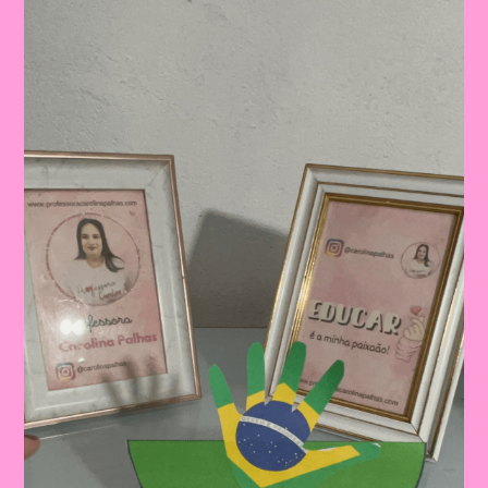
Celebrando
A
Pátria:
Ensinar
Sobre
O
Dia
Da
Bandeira
Nas
Escolas