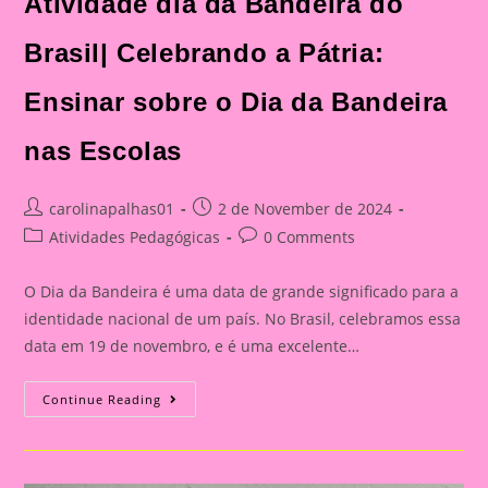
Atividade dia da Bandeira do
Brasil| Celebrando a Pátria:
Ensinar sobre o Dia da Bandeira
nas Escolas
Post
Post
carolinapalhas01
2 de November de 2024
author:
published:
Post
Post
Atividades Pedagógicas
0 Comments
category:
comments:
O Dia da Bandeira é uma data de grande significado para a
identidade nacional de um país. No Brasil, celebramos essa
data em 19 de novembro, e é uma excelente…
Atividade
Continue Reading
Dia
Da
Bandeira
Do
Brasil|