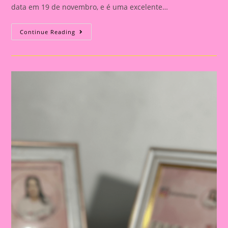
data em 19 de novembro, e é uma excelente…
Atividade
Continue Reading
Dia
Da
Bandeira
Do
Brasil|
Celebrando
A
Pátria:
Ensinar
Sobre
O
Dia
Da
Bandeira
Nas
Escolas