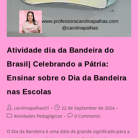
Atividade dia da Bandeira do
Brasil| Celebrando a Pátria:
Ensinar sobre o Dia da Bandeira
nas Escolas
Post
Post
carolinapalhas01
22 de September de 2024
author:
published:
Post
Post
Atividades Pedagógicas
0 Comments
category:
comments:
O Dia da Bandeira é uma data de grande significado para a