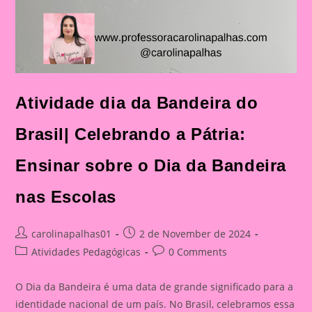
Atividade dia da Bandeira do
Brasil| Celebrando a Pátria:
Ensinar sobre o Dia da Bandeira
nas Escolas
Post
Post
carolinapalhas01
2 de November de 2024
author:
published:
Post
Post
Atividades Pedagógicas
0 Comments
category:
comments:
O Dia da Bandeira é uma data de grande significado para a
identidade nacional de um país. No Brasil, celebramos essa