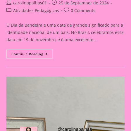
Post
Post
carolinapalhas01
25 de September de 2024
author:
published:
Post
Post
Atividades Pedagógicas
0 Comments
category:
comments:
O Dia da Bandeira é uma data de grande significado para a
identidade nacional de um país. No Brasil, celebramos essa
data em 19 de novembro, e é uma excelente…
Atividade
Continue Reading
Dia
Da
Bandeira
Do
Brasil|
Celebrando
A
Pátria:
Ensinar
Sobre
O
Dia
Da
Bandeira
Nas
Escolas