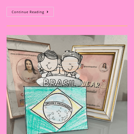
Atividade
Continue Reading
Dia
Da
Bandeira
Do
Brasil|
Celebrando
A
Pátria:
Ensinar
Sobre
O
Dia
Da
Bandeira
Nas
Escolas