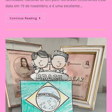
data em 19 de novembro, e é uma excelente…
Atividade
Continue Reading
Dia
Da
Bandeira
Do
Brasil|
Celebrando
A
Pátria:
Ensinar
Sobre
O
Dia
Da
Bandeira
Nas
Escolas