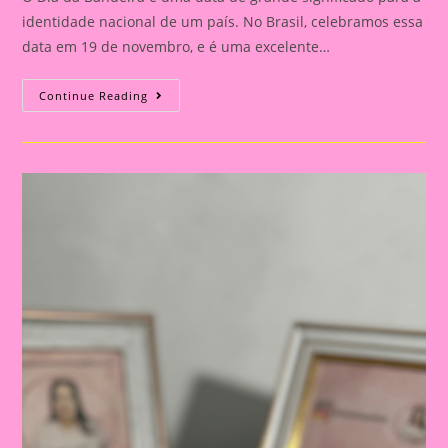
identidade nacional de um país. No Brasil, celebramos essa
data em 19 de novembro, e é uma excelente…
Atividade
Continue Reading
Dia
Da
Bandeira
Do
Brasil|
Celebrando
A
Pátria:
Ensinar
Sobre
O
Dia
Da
Bandeira
Nas
Escolas