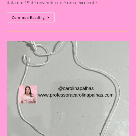
data em 19 de novembro, e é uma excelente…
Atividade
Continue Reading
Dia
Da
Bandeira
Do
Brasil|
Celebrando
A
Pátria:
Ensinar
Sobre
O
Dia
Da
Bandeira
Nas
Escolas