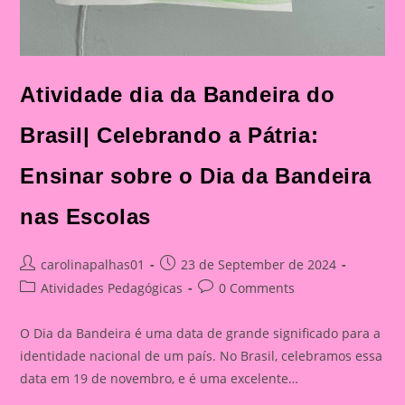
Atividade dia da Bandeira do
Brasil| Celebrando a Pátria:
Ensinar sobre o Dia da Bandeira
nas Escolas
Post
Post
carolinapalhas01
23 de September de 2024
author:
published:
Post
Post
Atividades Pedagógicas
0 Comments
category:
comments:
O Dia da Bandeira é uma data de grande significado para a
identidade nacional de um país. No Brasil, celebramos essa
data em 19 de novembro, e é uma excelente…