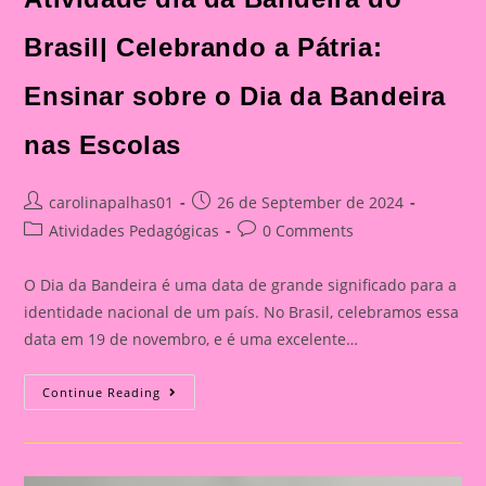
Brasil| Celebrando a Pátria:
Ensinar sobre o Dia da Bandeira
nas Escolas
Post
Post
carolinapalhas01
26 de September de 2024
author:
published:
Post
Post
Atividades Pedagógicas
0 Comments
category:
comments:
O Dia da Bandeira é uma data de grande significado para a
identidade nacional de um país. No Brasil, celebramos essa
data em 19 de novembro, e é uma excelente…
Atividade
Continue Reading
Dia
Da
Bandeira
Do
Brasil|
Celebrando