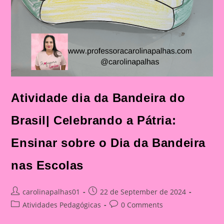
Atividade dia da Bandeira do
Brasil| Celebrando a Pátria:
Ensinar sobre o Dia da Bandeira
nas Escolas
Post
Post
carolinapalhas01
22 de September de 2024
author:
published:
Post
Post
Atividades Pedagógicas
0 Comments
category:
comments: