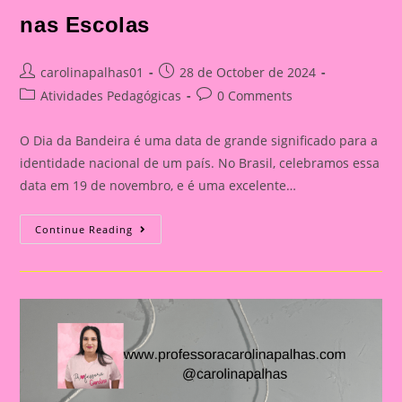
nas Escolas
Post
Post
carolinapalhas01
28 de October de 2024
author:
published:
Post
Post
Atividades Pedagógicas
0 Comments
category:
comments:
O Dia da Bandeira é uma data de grande significado para a
identidade nacional de um país. No Brasil, celebramos essa
data em 19 de novembro, e é uma excelente…
Atividade
Continue Reading
Dia
Da
Bandeira
Do
Brasil|
Celebrando
A
Pátria:
Ensinar
Sobre
O
Dia
Da