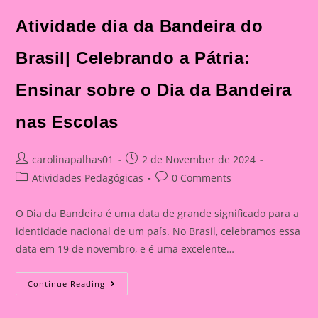
Atividade dia da Bandeira do
Brasil| Celebrando a Pátria:
Ensinar sobre o Dia da Bandeira
nas Escolas
Post
Post
carolinapalhas01
2 de November de 2024
author:
published:
Post
Post
Atividades Pedagógicas
0 Comments
category:
comments:
O Dia da Bandeira é uma data de grande significado para a
identidade nacional de um país. No Brasil, celebramos essa
data em 19 de novembro, e é uma excelente…
Atividade
Continue Reading
Dia
Da
Bandeira