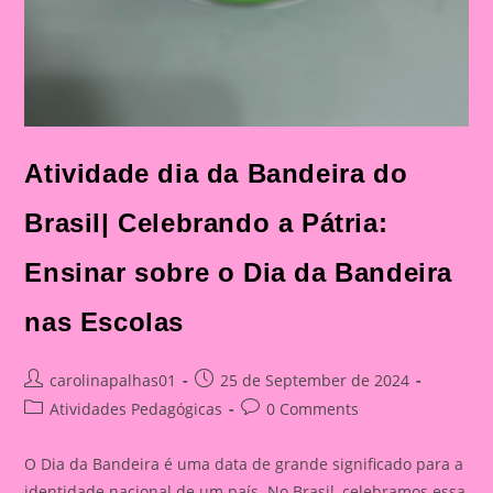
Atividade dia da Bandeira do
Brasil| Celebrando a Pátria:
Ensinar sobre o Dia da Bandeira
nas Escolas
Post
Post
carolinapalhas01
25 de September de 2024
author:
published:
Post
Post
Atividades Pedagógicas
0 Comments
category:
comments:
O Dia da Bandeira é uma data de grande significado para a
identidade nacional de um país. No Brasil, celebramos essa