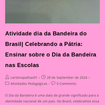
Atividade dia da Bandeira do
Brasil| Celebrando a Pátria:
Ensinar sobre o Dia da Bandeira
nas Escolas
Post
Post
carolinapalhas01
28 de September de 2024
author:
published:
Post
Post
Atividades Pedagógicas
0 Comments
category:
comments:
O Dia da Bandeira é uma data de grande significado para a
identidade nacional de um país. No Brasil, celebramos essa