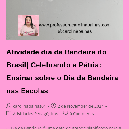
Atividade dia da Bandeira do
Brasil| Celebrando a Pátria:
Ensinar sobre o Dia da Bandeira
nas Escolas
Post
Post
carolinapalhas01
2 de November de 2024
author:
published:
Post
Post
Atividades Pedagógicas
0 Comments
category:
comments:
O Dia da Bandeira é uma data de grande significado para a