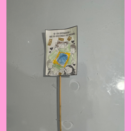
Pátria:
Ensinar
Sobre
O
Dia
Da
Bandeira
Nas
Escolas