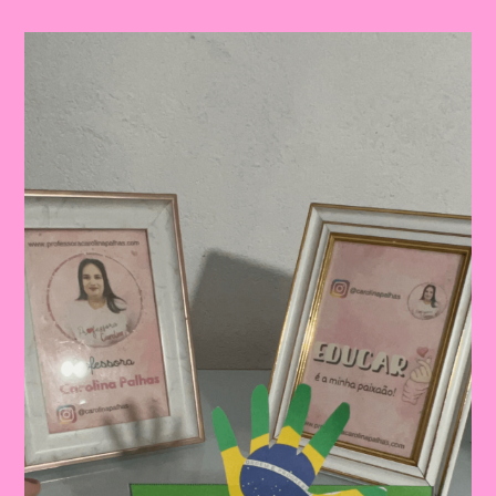
Do
Brasil|
Celebrando
A
Pátria:
Ensinar
Sobre
O
Dia
Da
Bandeira
Nas
Escolas