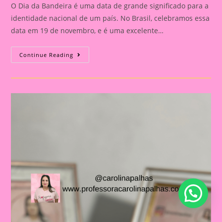
O Dia da Bandeira é uma data de grande significado para a
identidade nacional de um país. No Brasil, celebramos essa
data em 19 de novembro, e é uma excelente…
Atividade
Continue Reading
Dia
Da
Bandeira
Do
Brasil|
Celebrando
A
Pátria:
Ensinar
Sobre
O
Dia
Da
Bandeira
Nas
Escolas