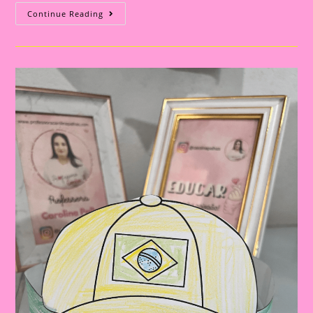
Atividade
Continue Reading
Dia
Da
Bandeira
Do
Brasil|
Celebrando
A
Pátria:
Ensinar
Sobre
O
Dia
Da
Bandeira
Nas
Escolas