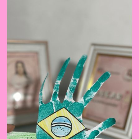
A
Pátria:
Ensinar
Sobre
O
Dia
Da
Bandeira
Nas
Escolas