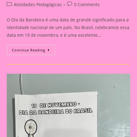
author:
published:
Post
Post
Atividades Pedagógicas
0 Comments
category:
comments:
O Dia da Bandeira é uma data de grande significado para a
identidade nacional de um país. No Brasil, celebramos essa
data em 19 de novembro, e é uma excelente…
Atividade
Continue Reading
Dia
Da
Bandeira
Do
Brasil|
Celebrando
A
Pátria:
Ensinar
Sobre
O
Dia
Da
Bandeira
Nas
Escolas