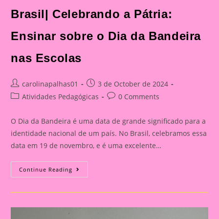
Brasil| Celebrando a Pátria:
Ensinar sobre o Dia da Bandeira
nas Escolas
Post
Post
carolinapalhas01
3 de October de 2024
author:
published:
Post
Post
Atividades Pedagógicas
0 Comments
category:
comments:
O Dia da Bandeira é uma data de grande significado para a
identidade nacional de um país. No Brasil, celebramos essa
data em 19 de novembro, e é uma excelente…
Atividade
Continue Reading
Dia
Da
Bandeira
Do
Brasil|
Celebrando
A