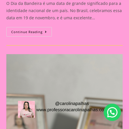
O Dia da Bandeira é uma data de grande significado para a
identidade nacional de um país. No Brasil, celebramos essa
data em 19 de novembro, e é uma excelente…
Atividade
Continue Reading
Dia
Da
Bandeira
Do
Brasil|
Celebrando
A
Pátria:
Ensinar
Sobre
O
Dia
Da
Bandeira
Nas
Escolas