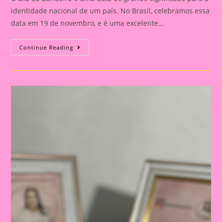
identidade nacional de um país. No Brasil, celebramos essa
data em 19 de novembro, e é uma excelente…
Atividade
Continue Reading
Dia
Da
Bandeira
Do
Brasil|
Celebrando
A
Pátria:
Ensinar
Sobre
O
Dia
Da
Bandeira
Nas
Escolas