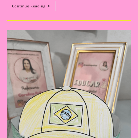
Atividade
Continue Reading
Dia
Da
Bandeira
Do
Brasil|
Celebrando
A
Pátria:
Ensinar
Sobre
O
Dia
Da
Bandeira
Nas
Escolas