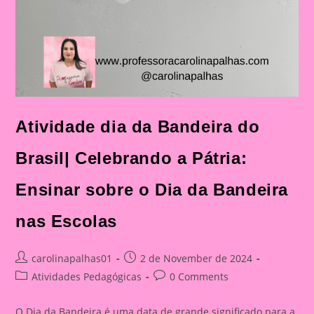
Atividade dia da Bandeira do
Brasil| Celebrando a Pátria:
Ensinar sobre o Dia da Bandeira
nas Escolas
Post
Post
carolinapalhas01
2 de November de 2024
author:
published:
Post
Post
Atividades Pedagógicas
0 Comments
category:
comments:
O Dia da Bandeira é uma data de grande significado para a