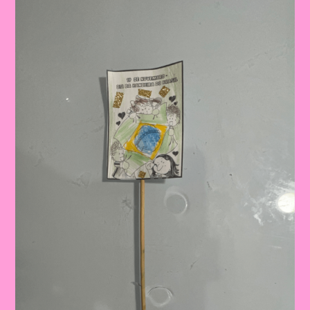
Pátria:
Ensinar
Sobre
O
Dia
Da
Bandeira
Nas
Escolas