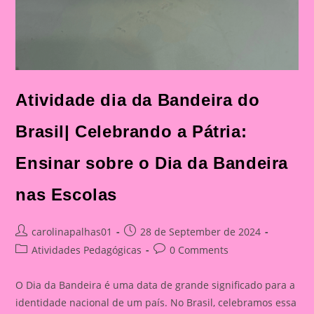
Atividade dia da Bandeira do
Brasil| Celebrando a Pátria:
Ensinar sobre o Dia da Bandeira
nas Escolas
Post
Post
carolinapalhas01
28 de September de 2024
author:
published:
Post
Post
Atividades Pedagógicas
0 Comments
category:
comments:
O Dia da Bandeira é uma data de grande significado para a
identidade nacional de um país. No Brasil, celebramos essa