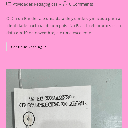
author:
published:
Post
Post
Atividades Pedagógicas
0 Comments
category:
comments:
O Dia da Bandeira é uma data de grande significado para a
identidade nacional de um país. No Brasil, celebramos essa
data em 19 de novembro, e é uma excelente…
Atividade
Continue Reading
Dia
Da
Bandeira
Do
Brasil|
Celebrando
A
Pátria:
Ensinar
Sobre
O
Dia
Da
Bandeira
Nas
Escolas