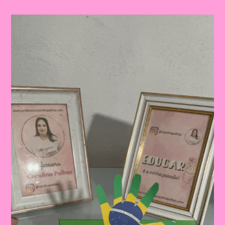
Do
Brasil|
Celebrando
A
Pátria:
Ensinar
Sobre
O
Dia
Da
Bandeira
Nas
Escolas