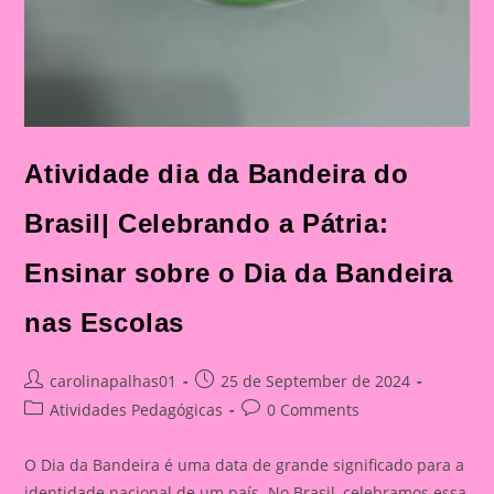
Atividade dia da Bandeira do
Brasil| Celebrando a Pátria:
Ensinar sobre o Dia da Bandeira
nas Escolas
Post
Post
carolinapalhas01
25 de September de 2024
author:
published:
Post
Post
Atividades Pedagógicas
0 Comments
category:
comments:
O Dia da Bandeira é uma data de grande significado para a
identidade nacional de um país. No Brasil, celebramos essa