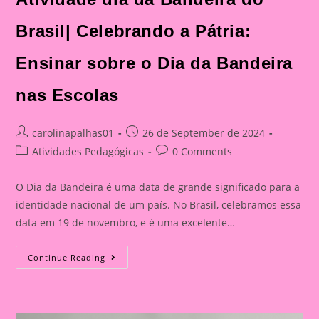
Brasil| Celebrando a Pátria:
Ensinar sobre o Dia da Bandeira
nas Escolas
Post
Post
carolinapalhas01
26 de September de 2024
author:
published:
Post
Post
Atividades Pedagógicas
0 Comments
category:
comments:
O Dia da Bandeira é uma data de grande significado para a
identidade nacional de um país. No Brasil, celebramos essa
data em 19 de novembro, e é uma excelente…
Atividade
Continue Reading
Dia
Da
Bandeira
Do
Brasil|
Celebrando