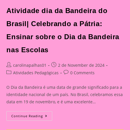
Atividade dia da Bandeira do
Brasil| Celebrando a Pátria:
Ensinar sobre o Dia da Bandeira
nas Escolas
Post
Post
carolinapalhas01
2 de November de 2024
author:
published:
Post
Post
Atividades Pedagógicas
0 Comments
category:
comments:
O Dia da Bandeira é uma data de grande significado para a
identidade nacional de um país. No Brasil, celebramos essa
data em 19 de novembro, e é uma excelente…
Atividade
Continue Reading
Dia
Da
Bandeira