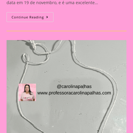
data em 19 de novembro, e é uma excelente…
Atividade
Continue Reading
Dia
Da
Bandeira
Do
Brasil|
Celebrando
A
Pátria:
Ensinar
Sobre
O
Dia
Da
Bandeira
Nas
Escolas