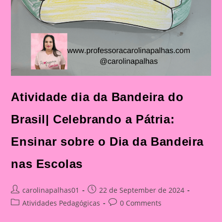
Atividade dia da Bandeira do
Brasil| Celebrando a Pátria:
Ensinar sobre o Dia da Bandeira
nas Escolas
Post
Post
carolinapalhas01
22 de September de 2024
author:
published:
Post
Post
Atividades Pedagógicas
0 Comments
category:
comments: