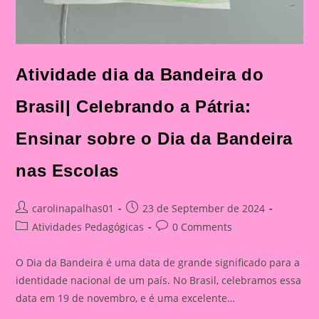
Atividade dia da Bandeira do
Brasil| Celebrando a Pátria:
Ensinar sobre o Dia da Bandeira
nas Escolas
Post
Post
carolinapalhas01
23 de September de 2024
author:
published:
Post
Post
Atividades Pedagógicas
0 Comments
category:
comments:
O Dia da Bandeira é uma data de grande significado para a
identidade nacional de um país. No Brasil, celebramos essa
data em 19 de novembro, e é uma excelente…