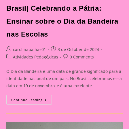
Brasil| Celebrando a Pátria:
Ensinar sobre o Dia da Bandeira
nas Escolas
Post
Post
carolinapalhas01
3 de October de 2024
author:
published:
Post
Post
Atividades Pedagógicas
0 Comments
category:
comments:
O Dia da Bandeira é uma data de grande significado para a
identidade nacional de um país. No Brasil, celebramos essa
data em 19 de novembro, e é uma excelente…
Atividade
Continue Reading
Dia
Da
Bandeira
Do
Brasil|
Celebrando
A