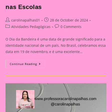
nas Escolas
Post
Post
carolinapalhas01
28 de October de 2024
author:
published:
Post
Post
Atividades Pedagógicas
0 Comments
category:
comments:
O Dia da Bandeira é uma data de grande significado para a
identidade nacional de um país. No Brasil, celebramos essa
data em 19 de novembro, e é uma excelente…
Atividade
Continue Reading
Dia
Da
Bandeira
Do
Brasil|
Celebrando
A
Pátria:
Ensinar
Sobre
O
Dia
Da