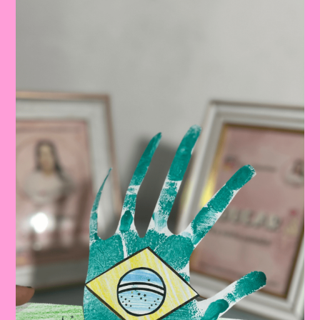
A
Pátria:
Ensinar
Sobre
O
Dia
Da
Bandeira
Nas
Escolas