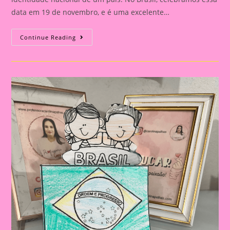
data em 19 de novembro, e é uma excelente…
Atividade
Continue Reading
Dia
Da
Bandeira
Do
Brasil|
Celebrando
A
Pátria:
Ensinar
Sobre
O
Dia
Da
Bandeira
Nas
Escolas