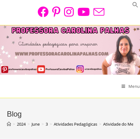
Skip
to
content
Menu
Blog
>
2024
>
June
>
3
>
Atividades Pedagógicas
>
Atividade do Meio 