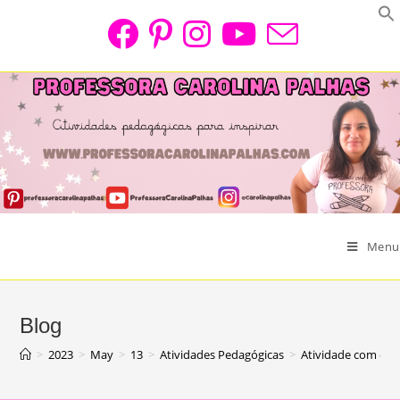
Skip
to
content
Menu
Blog
>
2023
>
May
>
13
>
Atividades Pedagógicas
>
Atividade com o te