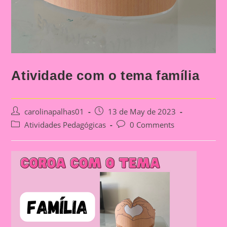
Atividade com o tema família
Post
Post
carolinapalhas01
13 de May de 2023
author:
published:
Post
Post
Atividades Pedagógicas
0 Comments
category:
comments: