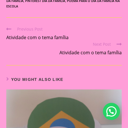
DA FAMÍLIA
,
PINTEREST DIA DA FAMILIA
,
POEMA PARA O DIA DA FAMILIA NA
ESCOLA
Previous Post
Read
Atividade com o tema família
more
Next Post
articles
Atividade com o tema família
YOU MIGHT ALSO LIKE