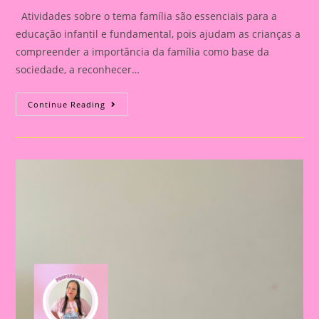
Atividades sobre o tema família são essenciais para a
educação infantil e fundamental, pois ajudam as crianças a
compreender a importância da família como base da
sociedade, a reconhecer…
Atividade
Continue Reading
Com
O
Tema
Família