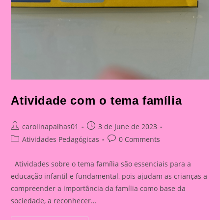
Atividade com o tema família
Post
Post
carolinapalhas01
3 de June de 2023
author:
published:
Post
Post
Atividades Pedagógicas
0 Comments
category:
comments:
Atividades sobre o tema família são essenciais para a
educação infantil e fundamental, pois ajudam as crianças a
compreender a importância da família como base da
sociedade, a reconhecer…