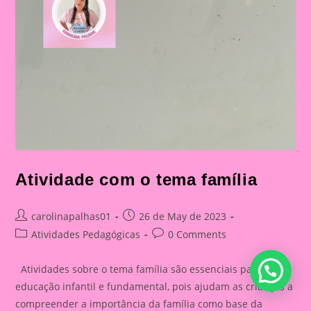
Atividade com o tema família
Post
Post
carolinapalhas01
26 de May de 2023
author:
published:
Post
Post
Atividades Pedagógicas
0 Comments
category:
comments:
Atividades sobre o tema família são essenciais para a
educação infantil e fundamental, pois ajudam as crianças a
compreender a importância da família como base da