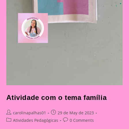
Atividade com o tema família
Post
Post
carolinapalhas01
29 de May de 2023
author:
published:
Post
Post
Atividades Pedagógicas
0 Comments
category:
comments: