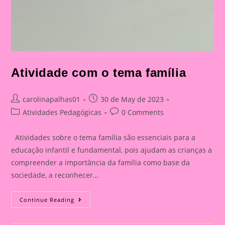
Atividade com o tema família
Post
Post
carolinapalhas01
30 de May de 2023
author:
published:
Post
Post
Atividades Pedagógicas
0 Comments
category:
comments:
Atividades sobre o tema família são essenciais para a
educação infantil e fundamental, pois ajudam as crianças a
compreender a importância da família como base da
sociedade, a reconhecer…
Atividade
Continue Reading
Com
O
Tema