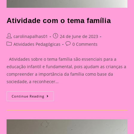
Atividade com o tema família
Post
Post
carolinapalhas01
24 de June de 2023
author:
published:
Post
Post
Atividades Pedagógicas
0 Comments
category:
comments:
Atividades sobre o tema família são essenciais para a
educação infantil e fundamental, pois ajudam as crianças a
compreender a importância da família como base da
sociedade, a reconhecer…
Atividade
Continue Reading
Com
O
Tema
Família