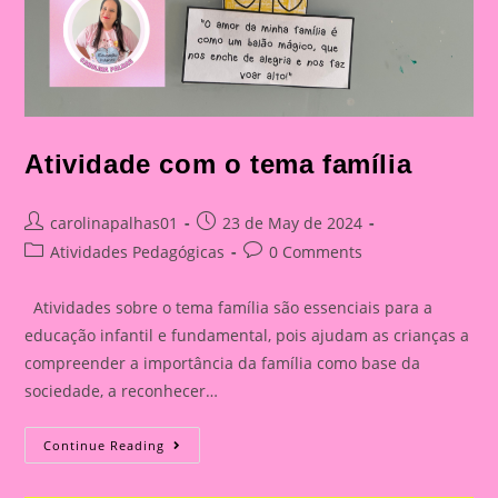
Atividade com o tema família
Post
Post
carolinapalhas01
23 de May de 2024
author:
published:
Post
Post
Atividades Pedagógicas
0 Comments
category:
comments:
Atividades sobre o tema família são essenciais para a
educação infantil e fundamental, pois ajudam as crianças a
compreender a importância da família como base da
sociedade, a reconhecer…
Atividade
Continue Reading
Com
O
Tema