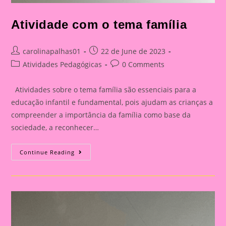
Atividade com o tema família
Post
Post
carolinapalhas01
22 de June de 2023
author:
published:
Post
Post
Atividades Pedagógicas
0 Comments
category:
comments:
Atividades sobre o tema família são essenciais para a
educação infantil e fundamental, pois ajudam as crianças a
compreender a importância da família como base da
sociedade, a reconhecer…
Atividade
Continue Reading
Com
O
Tema
Família