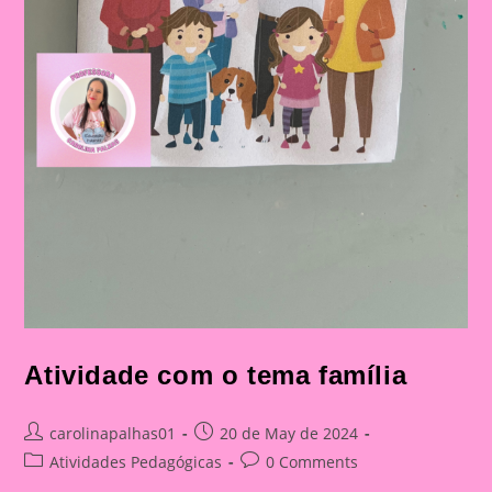
Atividade com o tema família
Post
Post
carolinapalhas01
20 de May de 2024
author:
published:
Post
Post
Atividades Pedagógicas
0 Comments
category:
comments: