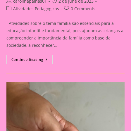
Post
Post
carolinapalhas01
2 de June de 2023
author:
published:
Post
Post
Atividades Pedagógicas
0 Comments
category:
comments:
Atividades sobre o tema família são essenciais para a
educação infantil e fundamental, pois ajudam as crianças a
compreender a importância da família como base da
sociedade, a reconhecer…
Atividade
Continue Reading
Com
O
Tema
Família