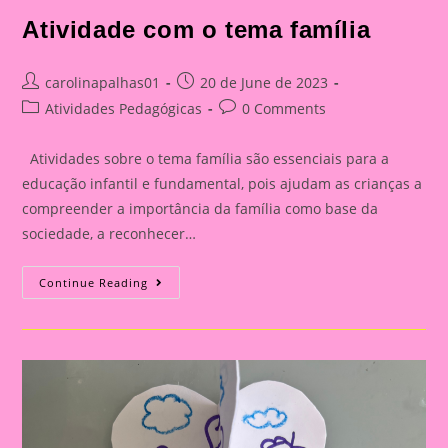
Atividade com o tema família
Post
Post
carolinapalhas01
20 de June de 2023
author:
published:
Post
Post
Atividades Pedagógicas
0 Comments
category:
comments:
Atividades sobre o tema família são essenciais para a
educação infantil e fundamental, pois ajudam as crianças a
compreender a importância da família como base da
sociedade, a reconhecer…
Atividade
Continue Reading
Com
O
Tema
Família