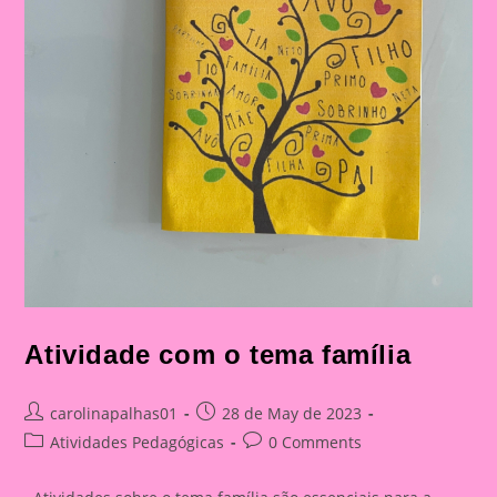
Atividade com o tema família
Post
Post
carolinapalhas01
28 de May de 2023
author:
published:
Post
Post
Atividades Pedagógicas
0 Comments
category:
comments: