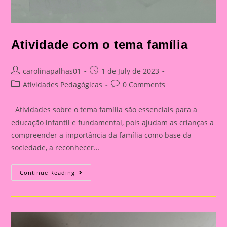
Atividade com o tema família
Post
Post
carolinapalhas01
1 de July de 2023
author:
published:
Post
Post
Atividades Pedagógicas
0 Comments
category:
comments:
Atividades sobre o tema família são essenciais para a
educação infantil e fundamental, pois ajudam as crianças a
compreender a importância da família como base da
sociedade, a reconhecer…
Atividade
Continue Reading
Com
O
Tema
Família