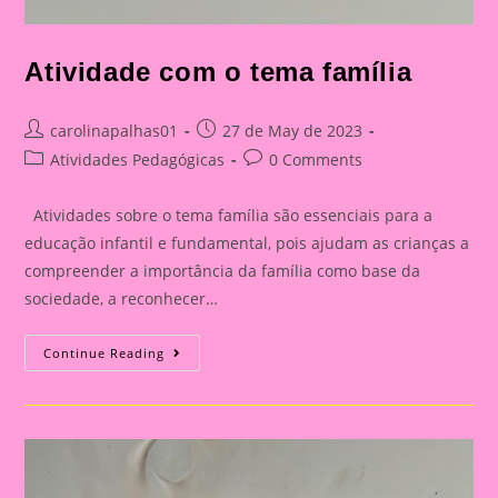
Atividade com o tema família
Post
Post
carolinapalhas01
27 de May de 2023
author:
published:
Post
Post
Atividades Pedagógicas
0 Comments
category:
comments:
Atividades sobre o tema família são essenciais para a
educação infantil e fundamental, pois ajudam as crianças a
compreender a importância da família como base da
sociedade, a reconhecer…
Atividade
Continue Reading
Com
O
Tema
Família