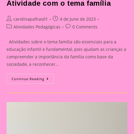
Atividade com o tema família
Post
Post
carolinapalhas01
4 de June de 2023
author:
published:
Post
Post
Atividades Pedagógicas
0 Comments
category:
comments:
Atividades sobre o tema família são essenciais para a
educação infantil e fundamental, pois ajudam as crianças a
compreender a importância da família como base da
sociedade, a reconhecer…
Atividade
Continue Reading
Com
O
Tema
Família