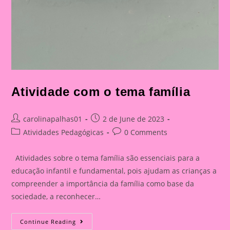
Atividade com o tema família
Post
Post
carolinapalhas01
2 de June de 2023
author:
published:
Post
Post
Atividades Pedagógicas
0 Comments
category:
comments:
Atividades sobre o tema família são essenciais para a
educação infantil e fundamental, pois ajudam as crianças a
compreender a importância da família como base da
sociedade, a reconhecer…
Atividade
Continue Reading
Com