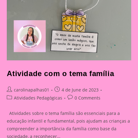
Atividade com o tema família
Post
Post
carolinapalhas01
4 de June de 2023
author:
published:
Post
Post
Atividades Pedagógicas
0 Comments
category:
comments:
Atividades sobre o tema família são essenciais para a
educação infantil e fundamental, pois ajudam as crianças a
compreender a importância da família como base da
sociedade, a reconhecer…