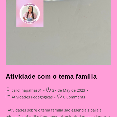
Atividade com o tema família
Post
Post
carolinapalhas01
27 de May de 2023
author:
published:
Post
Post
Atividades Pedagógicas
0 Comments
category:
comments:
Atividades sobre o tema família são essenciais para a
educação infantil e fundamental, pois ajudam as crianças a