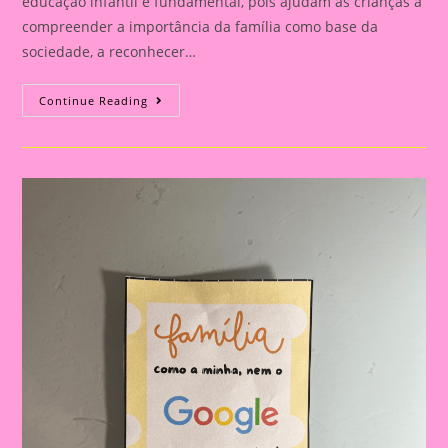
educação infantil e fundamental, pois ajudam as crianças a
compreender a importância da família como base da
sociedade, a reconhecer…
Atividade
Continue Reading
Com
O
Tema
Família