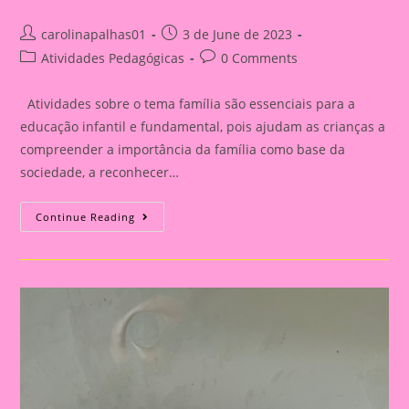
Post
Post
carolinapalhas01
3 de June de 2023
author:
published:
Post
Post
Atividades Pedagógicas
0 Comments
category:
comments:
Atividades sobre o tema família são essenciais para a
educação infantil e fundamental, pois ajudam as crianças a
compreender a importância da família como base da
sociedade, a reconhecer…
Atividade
Continue Reading
Com
O
Tema
Família