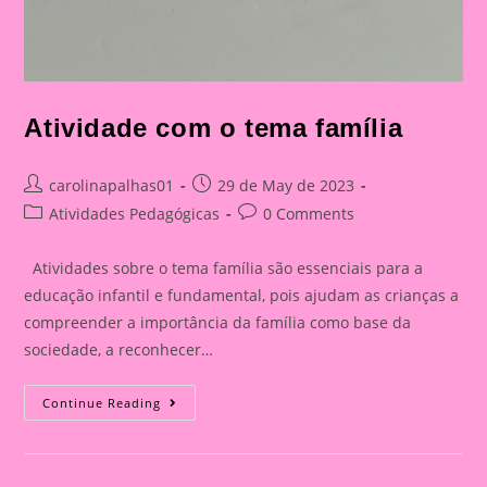
Atividade com o tema família
Post
Post
carolinapalhas01
29 de May de 2023
author:
published:
Post
Post
Atividades Pedagógicas
0 Comments
category:
comments:
Atividades sobre o tema família são essenciais para a
educação infantil e fundamental, pois ajudam as crianças a
compreender a importância da família como base da
sociedade, a reconhecer…
Atividade
Continue Reading
Com
O
Tema
Família