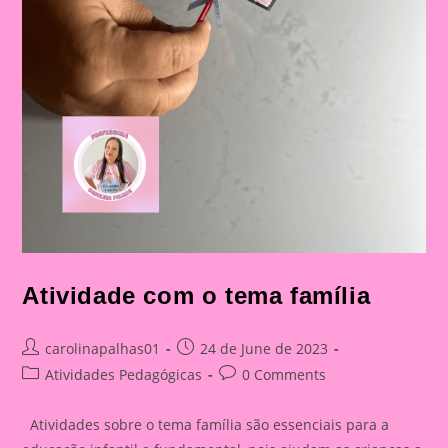
Atividade com o tema família
Post
Post
carolinapalhas01
24 de June de 2023
author:
published:
Post
Post
Atividades Pedagógicas
0 Comments
category:
comments:
Atividades sobre o tema família são essenciais para a