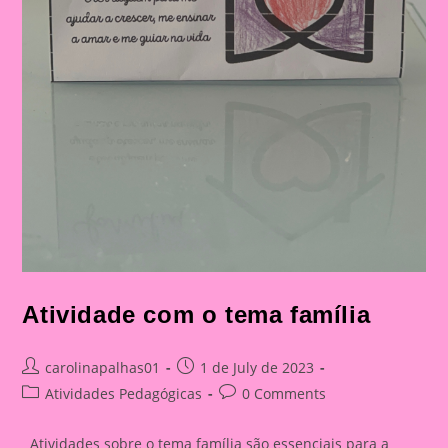
Atividade com o tema família
Post
Post
carolinapalhas01
1 de July de 2023
author:
published:
Post
Post
Atividades Pedagógicas
0 Comments
category:
comments:
Atividades sobre o tema família são essenciais para a