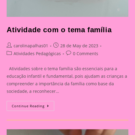
Atividade com o tema família
Post
Post
carolinapalhas01
28 de May de 2023
author:
published:
Post
Post
Atividades Pedagógicas
0 Comments
category:
comments:
Atividades sobre o tema família são essenciais para a
educação infantil e fundamental, pois ajudam as crianças a
compreender a importância da família como base da
sociedade, a reconhecer…
Atividade
Continue Reading
Com
O
Tema
Família