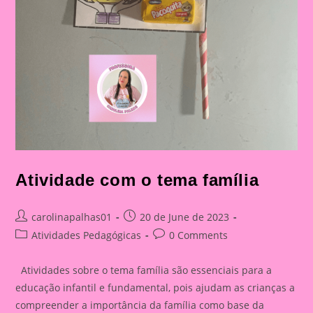
Atividade com o tema família
Post
Post
carolinapalhas01
20 de June de 2023
author:
published:
Post
Post
Atividades Pedagógicas
0 Comments
category:
comments:
Atividades sobre o tema família são essenciais para a
educação infantil e fundamental, pois ajudam as crianças a
compreender a importância da família como base da