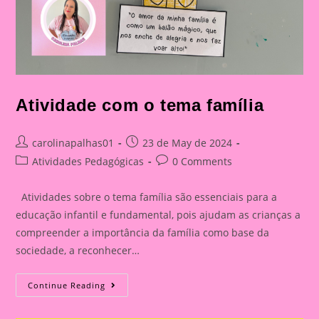
Atividade com o tema família
Post
Post
carolinapalhas01
23 de May de 2024
author:
published:
Post
Post
Atividades Pedagógicas
0 Comments
category:
comments:
Atividades sobre o tema família são essenciais para a
educação infantil e fundamental, pois ajudam as crianças a
compreender a importância da família como base da
sociedade, a reconhecer…
Atividade
Continue Reading
Com
O
Tema