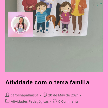
Atividade com o tema família
Post
Post
carolinapalhas01
20 de May de 2024
author:
published:
Post
Post
Atividades Pedagógicas
0 Comments
category:
comments: