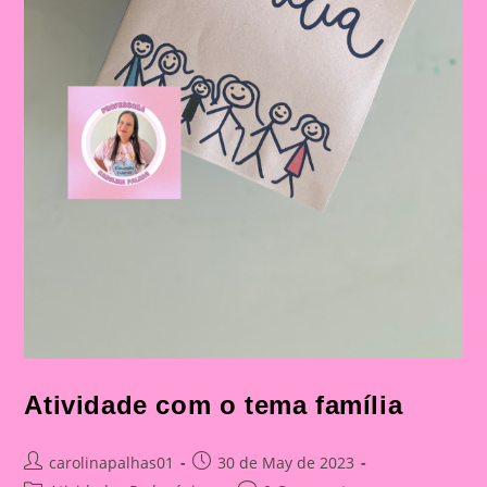
Atividade com o tema família
Post
Post
carolinapalhas01
30 de May de 2023
author:
published: