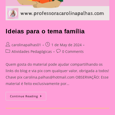
Ideias para o tema família
Post
Post
carolinapalhas01
1 de May de 2024
author:
published:
Post
Post
Atividades Pedagógicas
0 Comments
category:
comments:
Quem gosta do material pode ajudar compartilhando os
links do blog e via pix com qualquer valor, obrigada a todos!
Chave pix
carolina.palhas@hotmail.com
OBSERVAÇÃO: Esse
material é feito exclusivamente por…
Ideias
Continue Reading
Para
O
Tema
Família