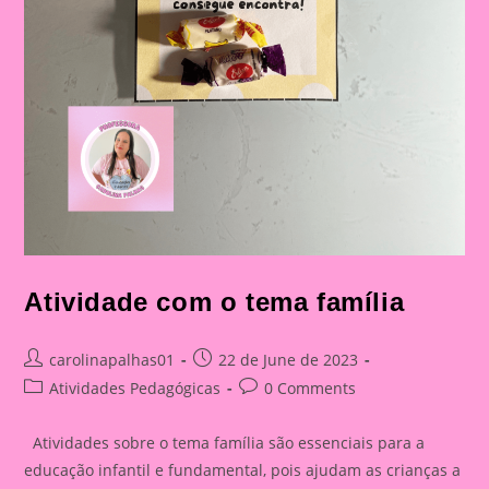
Atividade com o tema família
Post
Post
carolinapalhas01
22 de June de 2023
author:
published:
Post
Post
Atividades Pedagógicas
0 Comments
category:
comments:
Atividades sobre o tema família são essenciais para a
educação infantil e fundamental, pois ajudam as crianças a