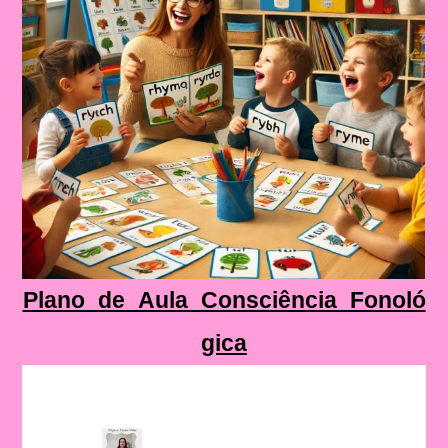
Plano_de_Aula_Consciência_Fonoló
gica