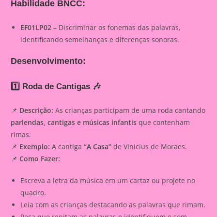
Habilidade BNCC:
EF01LP02
– Discriminar os fonemas das palavras,
identificando semelhanças e diferenças sonoras.
Desenvolvimento:
1️⃣ Roda de Cantigas 🎶
📌
Descrição:
As crianças participam de uma roda cantando
parlendas, cantigas e músicas infantis
que contenham
rimas.
📌
Exemplo:
A cantiga
“A Casa”
de Vinicius de Moraes.
📌
Como Fazer:
Escreva a letra da música em um cartaz ou projete no
quadro.
Leia com as crianças destacando as palavras que rimam.
Peça que repitam as palavras e identifiquem o som