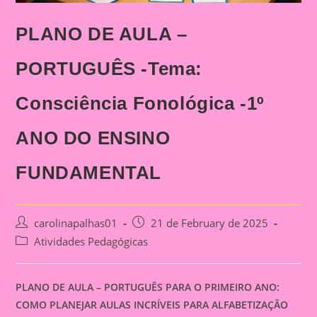
PLANO DE AULA –
PORTUGUÊS -Tema:
Consciência Fonológica -1º
ANO DO ENSINO
FUNDAMENTAL
Post
Post
carolinapalhas01
21 de February de 2025
author:
published:
Post
Atividades Pedagógicas
category:
PLANO DE AULA – PORTUGUÊS PARA O PRIMEIRO ANO:
COMO PLANEJAR AULAS INCRÍVEIS PARA ALFABETIZAÇÃO