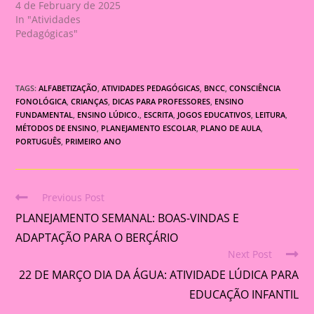
4 de February de 2025
In "Atividades
Pedagógicas"
TAGS:
ALFABETIZAÇÃO
,
ATIVIDADES PEDAGÓGICAS
,
BNCC
,
CONSCIÊNCIA
FONOLÓGICA
,
CRIANÇAS
,
DICAS PARA PROFESSORES
,
ENSINO
FUNDAMENTAL
,
ENSINO LÚDICO.
,
ESCRITA
,
JOGOS EDUCATIVOS
,
LEITURA
,
MÉTODOS DE ENSINO
,
PLANEJAMENTO ESCOLAR
,
PLANO DE AULA
,
PORTUGUÊS
,
PRIMEIRO ANO
Previous Post
Read
PLANEJAMENTO SEMANAL: BOAS-VINDAS E
more
articles
ADAPTAÇÃO PARA O BERÇÁRIO
Next Post
22 DE MARÇO DIA DA ÁGUA: ATIVIDADE LÚDICA PARA
EDUCAÇÃO INFANTIL