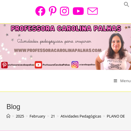
Skip
to
content
Menu
Blog
>
2025
>
February
>
21
>
Atividades Pedagógicas
>
PLANO DE AU