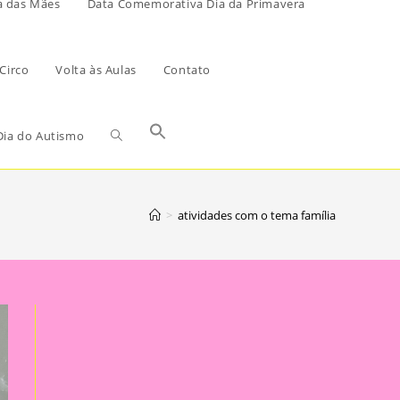
a das Mães
Data Comemorativa Dia da Primavera
Circo
Volta às Aulas
Contato
ia do Autismo
>
atividades com o tema família