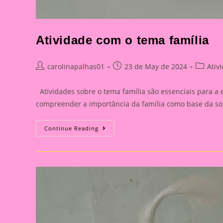
Atividade com o tema família
Post
Post
Post
carolinapalhas01
23 de May de 2024
Ativ
author:
published:
category
Atividades sobre o tema família são essenciais para a 
compreender a importância da família como base da so
Atividade
Continue Reading
Com
O
Tema
Família