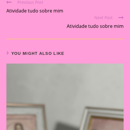
Previous Post
Read
Atividade tudo sobre mim
more
Next Post
articles
Atividade tudo sobre mim
YOU MIGHT ALSO LIKE