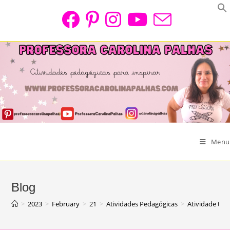
Skip
to
content
Menu
Blog
>
2023
>
February
>
21
>
Atividades Pedagógicas
>
Atividade tu