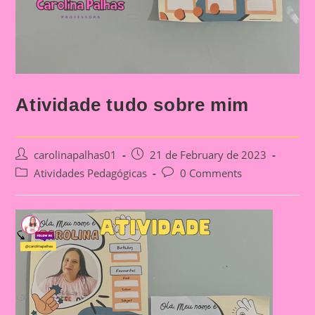
Atividade tudo sobre mim
Post
Post
carolinapalhas01
21 de February de 2023
author:
published:
Post
Post
Atividades Pedagógicas
0 Comments
category:
comments: